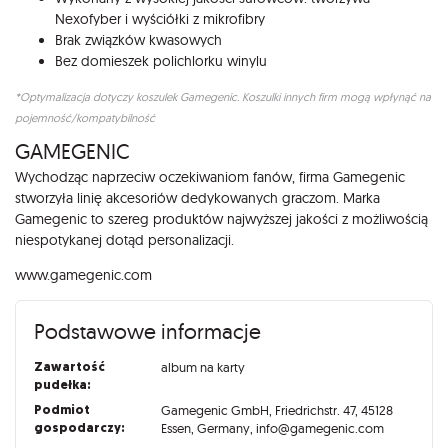
Nexofyber i wyściółki z mikrofibry
Brak związków kwasowych
Bez domieszek polichlorku winylu
*Optymalizacja dotyczy koszulek Gamegenic. Koszulki innych firm mogą wpłynąć na
pojemność/kompatybilność
GAMEGENIC
Wychodząc naprzeciw oczekiwaniom fanów, firma Gamegenic
stworzyła linię akcesoriów dedykowanych graczom. Marka
Gamegenic to szereg produktów najwyższej jakości z możliwością
niespotykanej dotąd personalizacji.
www.gamegenic.com
Podstawowe informacje
Zawartość
album na karty
pudełka:
Podmiot
Gamegenic GmbH, Friedrichstr. 47, 45128
gospodarczy:
Essen, Germany, info@gamegenic.com