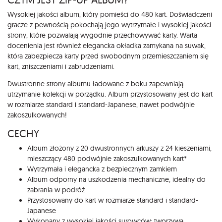
Opis
Wysokiej jakości album, który pomieści do 480 kart. Doświadczeni
gracze z pewnością pokochają jego wytrzymałe i wysokiej jakości
strony, które pozwalają wygodnie przechowywać karty. Warta
docenienia jest również elegancka okładka zamykana na suwak,
która zabezpiecza karty przed swobodnym przemieszczaniem się
kart, zniszczeniami i zabrudzeniami.
Dwustronne strony albumu ładowane z boku zapewniają
utrzymanie kolekcji w porządku. Album przystosowany jest do kart
w rozmiarze standard i standard-Japanese, nawet podwójnie
zakoszulkowanych!
CECHY
Album złożony z 20 dwustronnych arkuszy z 24 kieszeniami,
mieszczący 480 podwójnie zakoszulkowanych kart*
Wytrzymała i elegancka z bezpiecznym zamkiem
Album odporny na uszkodzenia mechaniczne, idealny do
zabrania w podróż
Przystosowany do kart w rozmiarze standard i standard-
Japanese
Wykonany z wysokiej jakości surowców: tworzywa