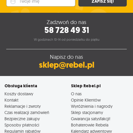
ZAPISZ SIĘ!
Zadzwoń do nas
58 728 49 31
W godzinach 10-14 od poniedziałku do piątku
Napisz do nas
sklep@rebel.pl
Obsługa klienta
Sklep Rebel.pl
Koszty dostawy
O nas
Kontakt
Opinie Klientów
Reklamacje i zwroty
Wyróżnienia i nagrody
Czas realizacji zamówień
Sklep stacjonarny
Bezpieczne zakupy
Gwarancja satysfakcji!
Sposoby płatności
Bohaterowie Rebela
Regulamin rabatów
Kalendarz adwentowy