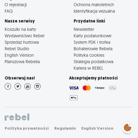
O rejestracji
Ochrona małoletnich
FAQ
Identyfikacja wizualna
Nasze serwisy
Przydatne linki
Koszulki na karty
Newsletter
Wydawnictwo Rebel
Karty podarunkowe
Sprzedaż hurtowa
System PDK i trofea
Rebel Studio
Bohaterowie Rebela
English Version
Polityka cookies
Planszowa Rebelia
Strategia podatkowa
Kariera w REBEL
Obserwuj nas!
Akceptujemy płatności
Zarządzaj
Polityka prywatności
Regulamin
English Version
preferencjami
cookies