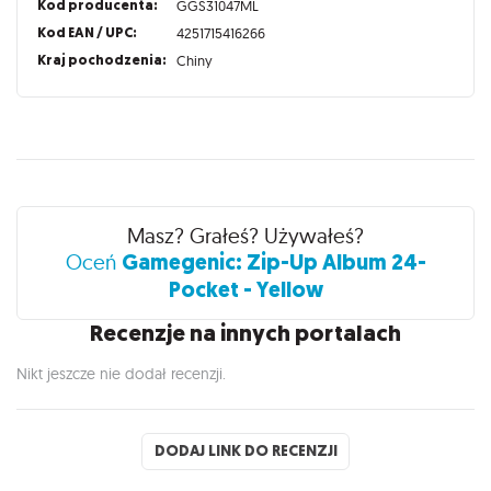
Kod producenta:
GGS31047ML
Kod EAN / UPC:
4251715416266
Kraj pochodzenia:
Chiny
Recenzje
Masz? Grałeś? Używałeś?
Gamegenic: Zip-Up Album 24-
Oceń
Pocket - Yellow
Recenzje na innych portalach
Nikt jeszcze nie dodał recenzji.
DODAJ LINK DO RECENZJI