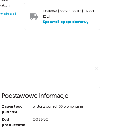
sięgające ku niebu niczym strażnicy Sonory, dodają efektu wysokości i dramatyzmu. Nieważne czy do sceny z dzikiego Zachowu, fantastycznego Weird West, czy Twojej pustynnej kampanii D&D! Wszystkie elementy są niepomalowane, co daje Ci pełną swobodę w dopasowaniu ich do własnej kolorystyki lub stylu - klasyczny piaskowy brąz, żywa zieleń, albo fantazyjne barwy postapokaliptycznego świata.
Dostawa (
Poczta Polska
) już od
ytaj dalej
12 zł
.
Sprawdź opcje dostawy
Podstawowe informacje
Zawartość
blister z ponad 100 elementami
pudełka:
Kod
GGBB-SG
producenta: