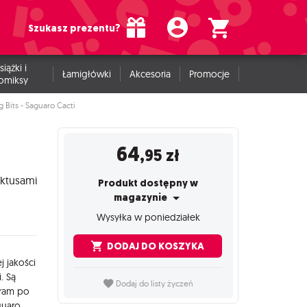
Szukasz prezentu?
siążki i
Łamigłówki
Akcesoria
Promocje
omiksy
 Bits - Saguaro Cacti
64
,95
zł
aktusami
Produkt dostępny w
magazynie
Wysyłka w poniedziałek
DODAJ DO KOSZYKA
j jakości
. Są
Dodaj do listy życzeń
oram po
guaro,