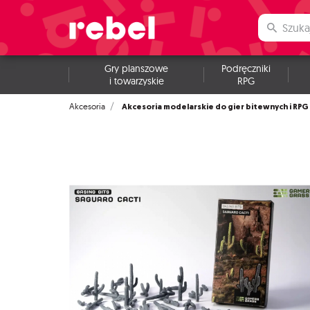
Gry planszowe
Podręczniki
i towarzyskie
RPG
Akcesoria modelarskie do gier bitewnych i RPG
Akcesoria