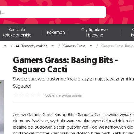
Karcianki
Gry figurkowe
K
Pokémon
kolekcjonerskie
i bitewne
k
🏰 Elementy makiet
Gamers Grass
Gamers Grass: Basing
Gamers Grass: Basing Bits -
Saguaro Cacti
Stwórz surowe, pustynne krajobrazy z majestatycznymi k
Saguaro!
☆
☆
☆
☆
☆
Podziel się swoją opinią
Zestaw Gamers Grass: Basing Bits - Saguaro Cacti zawiera wysokie
elementy żywiczne, wydrukowane w ultra wysokiej rozdzielczości
idealne do budowania scen pustynnych - od westernowych di
postapokaliptyczne krajobrazy na stołach bitewnych. Kaktusy Sa