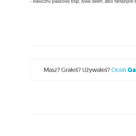
- klasyczny piaskowy brąz, żywa zieleń, albo fantazyjn
Recenzje
Masz? Grałeś? Używałeś?
Oceń
Ga