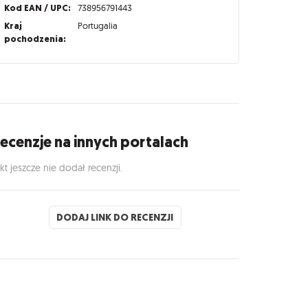
Kod EAN / UPC:
738956791443
Kraj
Portugalia
pochodzenia:
ecenzje na innych portalach
kt jeszcze nie dodał recenzji.
DODAJ LINK DO RECENZJI