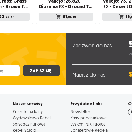
rass: Grass
Vallejo: 26.820 -
Vallejo: 73.1
tufts - 2 mm - Brown Tufts (Wild)
Diorama FX - Ground Textures - Snow (200 ml)
FX - Desert D
22
61
16
,95
zł
,95
zł
,
Zadzwoń do nas
W
ZAPISZ SIĘ!
Napisz do nas
Nasze serwisy
Przydatne linki
O
Koszulki na karty
Newsletter
Wydawnictwo Rebel
Karty podarunkowe
Sprzedaż hurtowa
System PDK i trofea
Rebel Studio
Bohaterowie Rebela