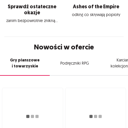
Sprawdź ostateczne
Ashes of the Empire
okazje
odkryj co skrywają popioły
zanim bezpowrotnie znikną...
Nowości w ofercie
Gry planszowe
Karcia
Podręczniki RPG
i towarzyskie
kolekcjon