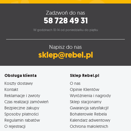
Zadzwoń do nas
58 728 49 31
W godzinach 10-14 od poniedziałku do piątku
Napisz do nas
sklep@rebel.pl
Obsługa klienta
Sklep Rebel.pl
Koszty dostawy
O nas
Kontakt
Opinie Klientów
Reklamacje i zwroty
Wyróżnienia i nagrody
Czas realizacji zamówień
Sklep stacjonarny
Bezpieczne zakupy
Gwarancja satysfakcji!
Sposoby płatności
Bohaterowie Rebela
Regulamin rabatów
Kalendarz adwentowy
O rejestracji
Ochrona małoletnich