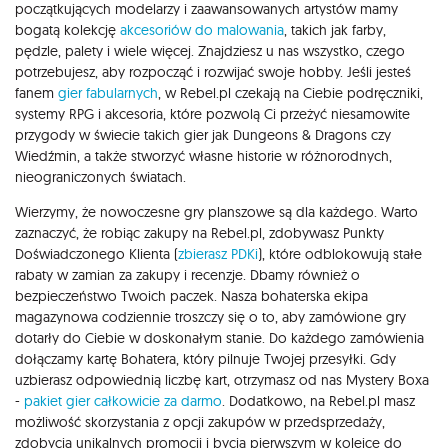
początkujących modelarzy i zaawansowanych artystów mamy
bogatą kolekcję
akcesoriów do malowania
, takich jak farby,
pędzle, palety i wiele więcej. Znajdziesz u nas wszystko, czego
potrzebujesz, aby rozpocząć i rozwijać swoje hobby. Jeśli jesteś
fanem
gier fabularnych
, w Rebel.pl czekają na Ciebie podręczniki,
systemy RPG i akcesoria, które pozwolą Ci przeżyć niesamowite
przygody w świecie takich gier jak Dungeons & Dragons czy
Wiedźmin, a także stworzyć własne historie w różnorodnych,
nieograniczonych światach.
Wierzymy, że nowoczesne gry planszowe są dla każdego. Warto
zaznaczyć, że robiąc zakupy na Rebel.pl, zdobywasz Punkty
Doświadczonego Klienta (
zbierasz PDKi
), które odblokowują stałe
rabaty w zamian za zakupy i recenzje. Dbamy również o
bezpieczeństwo Twoich paczek. Nasza bohaterska ekipa
magazynowa codziennie troszczy się o to, aby zamówione gry
dotarły do Ciebie w doskonałym stanie. Do każdego zamówienia
dołączamy kartę Bohatera, który pilnuje Twojej przesyłki. Gdy
uzbierasz odpowiednią liczbę kart, otrzymasz od nas Mystery Boxa
-
pakiet gier całkowicie za darmo
. Dodatkowo, na Rebel.pl masz
możliwość skorzystania z opcji zakupów w przedsprzedaży,
zdobycia unikalnych promocji i bycia pierwszym w kolejce do