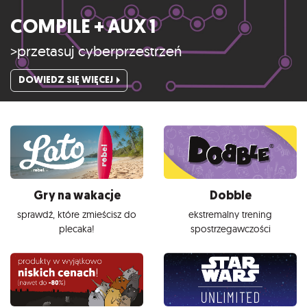
COMPILE + AUX 1
>przetasuj cyberprzestrzeń
DOWIEDZ SIĘ WIĘCEJ
Gry na wakacje
Dobble
sprawdź, które zmieścisz do
ekstremalny trening
plecaka!
spostrzegawczości