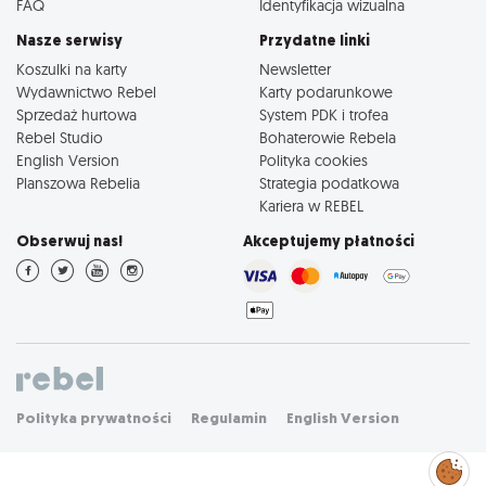
FAQ
Identyfikacja wizualna
Nasze serwisy
Przydatne linki
Koszulki na karty
Newsletter
Wydawnictwo Rebel
Karty podarunkowe
Sprzedaż hurtowa
System PDK i trofea
Rebel Studio
Bohaterowie Rebela
English Version
Polityka cookies
Planszowa Rebelia
Strategia podatkowa
Kariera w REBEL
Obserwuj nas!
Akceptujemy płatności
Polityka prywatności
Regulamin
English Version
Zarządzaj
preferencjami
cookies