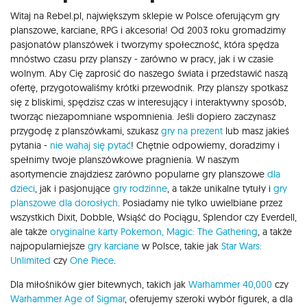
Witaj na Rebel.pl, największym sklepie w Polsce oferującym gry
planszowe, karciane, RPG i akcesoria! Od 2003 roku gromadzimy
pasjonatów planszówek i tworzymy społeczność, która spędza
mnóstwo czasu przy planszy - zarówno w pracy, jak i w czasie
wolnym. Aby Cię zaprosić do naszego świata i przedstawić naszą
ofertę, przygotowaliśmy krótki przewodnik. Przy planszy spotkasz
się z bliskimi, spędzisz czas w interesujący i interaktywny sposób,
tworząc niezapomniane wspomnienia. Jeśli dopiero zaczynasz
przygodę z planszówkami, szukasz
gry na prezent
lub masz jakieś
pytania -
nie wahaj się pytać
! Chętnie odpowiemy, doradzimy i
spełnimy twoje planszówkowe pragnienia. W naszym
asortymencie znajdziesz zarówno popularne gry planszowe
dla
dzieci
, jak i pasjonujące
gry rodzinne
, a także unikalne tytuły i
gry
planszowe dla dorosłych
. Posiadamy nie tylko uwielbiane przez
wszystkich Dixit, Dobble, Wsiąść do Pociągu, Splendor czy Everdell,
ale także
oryginalne karty Pokemon,
Magic: The Gathering
, a także
najpopularniejsze
gry karciane
w Polsce, takie jak
Star Wars:
Unlimited
czy
One Piece
.
Dla miłośników gier bitewnych, takich jak
Warhammer 40,000
czy
Warhammer Age of Sigmar
, oferujemy szeroki wybór figurek, a dla