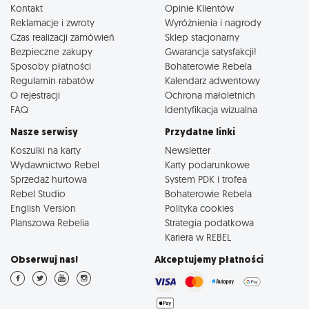
Kontakt
Opinie Klientów
Reklamacje i zwroty
Wyróżnienia i nagrody
Czas realizacji zamówień
Sklep stacjonarny
Bezpieczne zakupy
Gwarancja satysfakcji!
Sposoby płatności
Bohaterowie Rebela
Regulamin rabatów
Kalendarz adwentowy
O rejestracji
Ochrona małoletnich
FAQ
Identyfikacja wizualna
Nasze serwisy
Przydatne linki
Koszulki na karty
Newsletter
Wydawnictwo Rebel
Karty podarunkowe
Sprzedaż hurtowa
System PDK i trofea
Rebel Studio
Bohaterowie Rebela
English Version
Polityka cookies
Planszowa Rebelia
Strategia podatkowa
Kariera w REBEL
Obserwuj nas!
Akceptujemy płatności