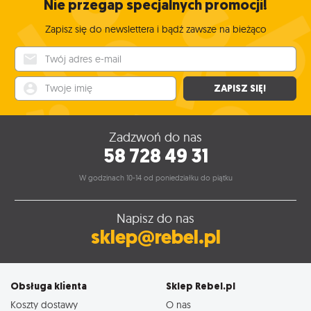
Nie przegap specjalnych promocji!
Zapisz się do newslettera i bądź zawsze na bieżąco
Twój adres e-mail
Twoje imię
ZAPISZ SIĘ!
Zadzwoń do nas
58 728 49 31
W godzinach 10-14 od poniedziałku do piątku
Napisz do nas
sklep@rebel.pl
Obsługa klienta
Sklep Rebel.pl
Koszty dostawy
O nas