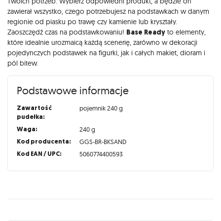
Twoich potrzeb. Wybierz odpowiedni produkt, a będzie on
zawierał wszystko, czego potrzebujesz na podstawkach w danym
regionie od piasku po trawę czy kamienie lub kryształy.
Zaoszczędź czas na podstawkowaniu!
Base Ready
to elementy,
które idealnie urozmaicą każdą scenerię, zarówno w dekoracji
pojedynczych podstawek na figurki, jak i całych makiet, dioram i
pól bitew.
Podstawowe informacje
Zawartość
pojemnik 240 g
pudełka:
Waga:
240 g
Kod producenta:
GGS-BR-BKSAND
Kod EAN / UPC:
5060774400593