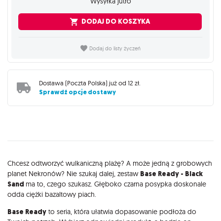
Wysyłka jutro
DODAJ DO KOSZYKA
Dodaj do listy życzeń
Dostawa (
Poczta Polska
) już od
12 zł
.
Sprawdź opcje dostawy
Opis
Chcesz odtworzyć wulkaniczną plażę? A może jedną z grobowych
planet Nekronów? Nie szukaj dalej, zestaw
Base Ready - Black
Sand
ma to, czego szukasz. Głęboko czarna posypka doskonale
odda ciężki bazaltowy piach.
Base Ready
to seria, która ułatwia dopasowanie podłoża do