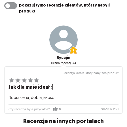
pokazuj tylko recenzje klientów, którzy nabyli
produkt
Ryuujin
Liczba recenzji: 44
Recenzja klienta, który nabył ten produkt
Jak dla mnie ideał :)
Dobra cena, dobra jakość.
27.01.2026 13:21
Czy recenzja była przydatna?
0
Recenzje na innych portalach