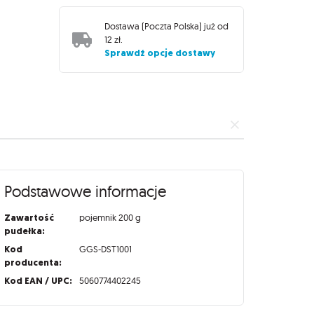
Dostawa (
Poczta Polska
) już od
12 zł
.
Sprawdź opcje dostawy
Podstawowe informacje
Zawartość
pojemnik 200 g
pudełka:
Kod
GGS-DST1001
producenta:
Kod EAN / UPC:
5060774402245