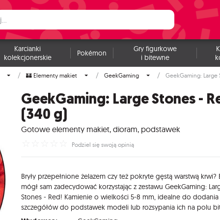
Karcianki
Gry figurkowe
K
Pokémon
kolekcjonerskie
i bitewne
k
🏰 Elementy makiet
GeekGaming
GeekGaming: Large S
GeekGaming: Large Stones - R
(340 g)
Gotowe elementy makiet, dioram, podstawek
☆
☆
☆
☆
☆
Podziel się swoją opinią
Bryły
przepełnione
żelazem
czy
też
pokryte
gęstą
warstwą
krwi?
mógł
sam
zadecydować
korzystając
z
zestawu
GeekGaming:
Lar
Stones
-
Red!
Kamienie
o
wielkości
5-8
mm,
idealne
do
dodania
szczegółów
do
podstawek
modeli
lub
rozsypania
ich
na
polu
bi