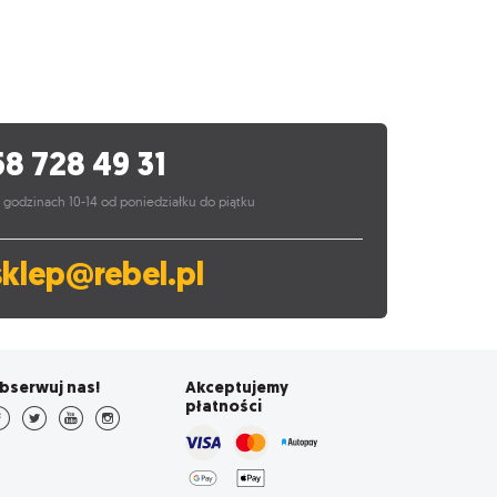
58 728 49 31
 godzinach 10-14 od poniedziałku do piątku
sklep@rebel.pl
bserwuj nas!
Akceptujemy
płatności