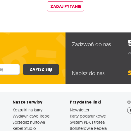
ZADAJ PYTANIE
Zadzwoń do nas
W
ZAPISZ SIĘ!
Napisz do nas
Nasze serwisy
Przydatne linki
O
Koszulki na karty
Newsletter
Wydawnictwo Rebel
Karty podarunkowe
Sprzedaż hurtowa
System PDK i trofea
Rebel Studio
Bohaterowie Rebela