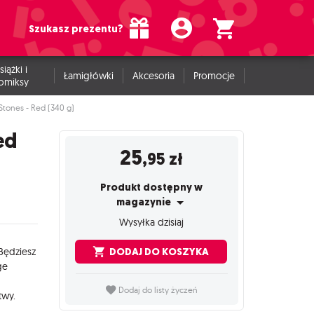
Szukasz prezentu?
siążki i
Łamigłówki
Akcesoria
Promocje
omiksy
tones - Red (340 g)
ed
25
,95
zł
Produkt dostępny w
magazynie
Wysyłka dzisiaj
DODAJ DO KOSZYKA
Będziesz
ge
Dodaj do listy życzeń
twy.