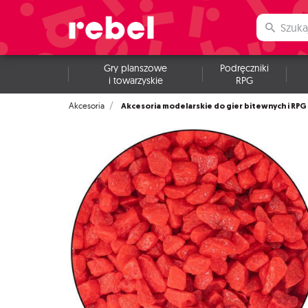
Gry planszowe
Podręczniki
i towarzyskie
RPG
Akcesoria modelarskie do gier bitewnych i RPG
Akcesoria