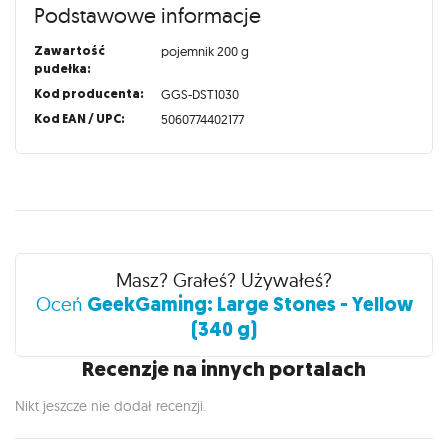
Podstawowe informacje
Zawartość
pojemnik 200 g
pudełka:
Kod producenta:
GGS-DST1030
Kod EAN / UPC:
5060774402177
Recenzje
Masz? Grałeś? Używałeś?
GeekGaming: Large Stones - Yellow
Oceń
(340 g)
Recenzje na innych portalach
Nikt jeszcze nie dodał recenzji.