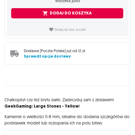
Wysyłka jutro
DODAJ DO KOSZYKA
Dodaj do listy życzeń
Dostawa (
Poczta Polska
) już od
12 zł
.
Sprawdź opcje dostawy
Opis
Chalkopiryt czy też bryły siarki. Zadecyduj sam z zestawem
GeekGaming: Large Stones - Yellow
!
Kamienie o wielkości 5-8 mm, idealne do dodania szczegółów do
podstawek modeli lub rozsypania ich na polu bitwy.