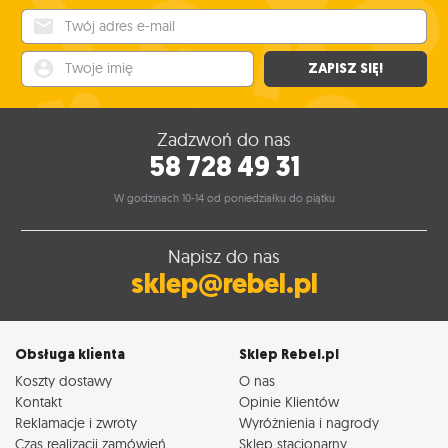
Twój adres e-mail
Twoje imię
ZAPISZ SIĘ!
Zadzwoń do nas
58 728 49 31
W godzinach 10-14 od poniedziałku do piątku
Napisz do nas
sklep@rebel.pl
Obsługa klienta
Sklep Rebel.pl
Koszty dostawy
O nas
Kontakt
Opinie Klientów
Reklamacje i zwroty
Wyróżnienia i nagrody
Czas realizacji zamówień
Sklep stacjonarny