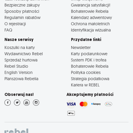
Bezpieczne zakupy
Gwarancja satysfakcji!
Sposoby płatności
Bohaterowie Rebela
Regulamin rabatów
Kalendarz adwentowy
O rejestracji
Ochrona małoletnich
FAQ
Identyfikacja wizualna
Nasze serwisy
Przydatne linki
Koszulki na karty
Newsletter
Wydawnictwo Rebel
Karty podarunkowe
Sprzedaż hurtowa
System PDK i trofea
Rebel Studio
Bohaterowie Rebela
English Version
Polityka cookies
Planszowa Rebelia
Strategia podatkowa
Kariera w REBEL
Obserwuj nas!
Akceptujemy płatności