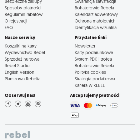
Bezpieczne zakupy
Gwarancja satysfakcji!
Sposoby płatności
Bohaterowie Rebela
Regulamin rabatów
Kalendarz adwentowy
O rejestracji
Ochrona małoletnich
FAQ
Identyfikacja wizualna
Nasze serwisy
Przydatne linki
Koszulki na karty
Newsletter
Wydawnictwo Rebel
Karty podarunkowe
Sprzedaż hurtowa
System PDK i trofea
Rebel Studio
Bohaterowie Rebela
English Version
Polityka cookies
Planszowa Rebelia
Strategia podatkowa
Kariera w REBEL
Obserwuj nas!
Akceptujemy płatności