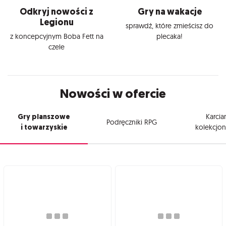
Odkryj nowości z
Gry na wakacje
Legionu
sprawdź, które zmieścisz do
z koncepcyjnym Boba Fett na
plecaka!
czele
Nowości w ofercie
Gry planszowe
Karcia
Podręczniki RPG
i towarzyskie
kolekcjon