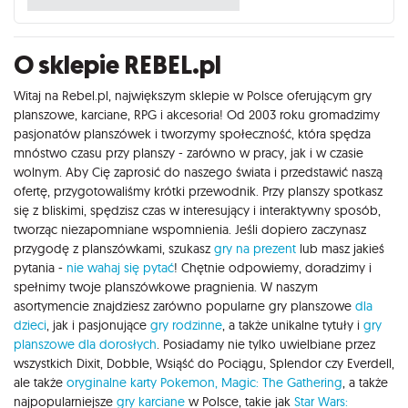
O sklepie REBEL.pl
Witaj na Rebel.pl, największym sklepie w Polsce oferującym gry
planszowe, karciane, RPG i akcesoria! Od 2003 roku gromadzimy
pasjonatów planszówek i tworzymy społeczność, która spędza
mnóstwo czasu przy planszy - zarówno w pracy, jak i w czasie
wolnym. Aby Cię zaprosić do naszego świata i przedstawić naszą
ofertę, przygotowaliśmy krótki przewodnik. Przy planszy spotkasz
się z bliskimi, spędzisz czas w interesujący i interaktywny sposób,
tworząc niezapomniane wspomnienia. Jeśli dopiero zaczynasz
przygodę z planszówkami, szukasz
gry na prezent
lub masz jakieś
pytania -
nie wahaj się pytać
! Chętnie odpowiemy, doradzimy i
spełnimy twoje planszówkowe pragnienia. W naszym
asortymencie znajdziesz zarówno popularne gry planszowe
dla
dzieci
, jak i pasjonujące
gry rodzinne
, a także unikalne tytuły i
gry
planszowe dla dorosłych
. Posiadamy nie tylko uwielbiane przez
wszystkich Dixit, Dobble, Wsiąść do Pociągu, Splendor czy Everdell,
ale także
oryginalne karty Pokemon,
Magic: The Gathering
, a także
najpopularniejsze
gry karciane
w Polsce, takie jak
Star Wars: