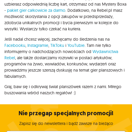
uzbierasz odpowiednią liczbę kart, otrzymasz od nas Mystery Boxa
-
pakiet gier całkowicie za darmo
. Dodatkowo, na Rebel.pl masz
możliwość skorzystania z opcji zakupów w przedsprzedaży,
zdobycia unikalnych promocji i bycia pierwszym w kolejce do
wysyłki. Wystarczy tylko czekać na kuriera.
Jeśli nadal chcesz więcej, zachęcamy do śledzenia nas na
Facebooku
,
Instagramie
,
TikToku
i
YouTubie
. Tam nie tylko
informujemy o nadchodzących nowościach od
Wydawnictwa
Rebel
, ale także dostarczamy rozrywki w postaci artykułów,
programów na żywo, wywiadów, konkursów, wydarzeń oraz
prowadzimy jeszcze szerszą dyskusję na temat gier planszowych i
fabularnych.
Graj, baw się i odkrywaj świat planszówek razem z nami. Miłego
buszowania wśród naszych regałów! :)
Nie przegap specjalnych promocji!
Zapisz się do newslettera i bądź zawsze na bieżąco