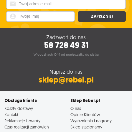
Twój adres e-mail
Twoje imię
ZAPISZ SIĘ!
Zadzwoń do nas
58 728 49 31
W godzinach 10-14 od poniedziałku do piątku
Napisz do nas
sklep@rebel.pl
Obsługa klienta
Sklep Rebel.pl
Koszty dostawy
O nas
Kontakt
Opinie Klientów
Reklamacje i zwroty
Wyróżnienia i nagrody
Czas realizacji zamówień
Sklep stacjonarny