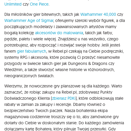
Unlimited
czy
One Piece
.
Dla miłośników gier bitewnych, takich jak
Warhammer 40,000
czy
Warhammer Age of Sigmar
, oferujemy szeroki wybór figurek, a dla
początkujących modelarzy i zaawansowanych artystów mamy
bogatą kolekcję
akcesoriów do malowania
, takich jak farby,
pędzle, palety i wiele więcej. Znajdziesz u nas wszystko, czego
potrzebujesz, aby rozpocząć i rozwijać swoje hobby. Jeśli jesteś
fanem
gier fabularnych
, w Rebel.pl czekają na Ciebie podręczniki,
systemy RPG i akcesoria, które pozwolą Ci przeżyć niesamowite
przygody w świecie takich gier jak Dungeons & Dragons czy
Wiedźmin, a także stworzyć własne historie w różnorodnych,
nieograniczonych światach.
Wierzymy, że nowoczesne gry planszowe są dla każdego. Warto
zaznaczyć, że robiąc zakupy na Rebel.pl, zdobywasz Punkty
Doświadczonego Klienta (
zbierasz PDKi
), które odblokowują stałe
rabaty w zamian za zakupy i recenzje. Dbamy również o
bezpieczeństwo Twoich paczek. Nasza bohaterska ekipa
magazynowa codziennie troszczy się o to, aby zamówione gry
dotarły do Ciebie w doskonałym stanie. Do każdego zamówienia
dołączamy kartę Bohatera, który pilnuje Twojej przesyłki. Gdy