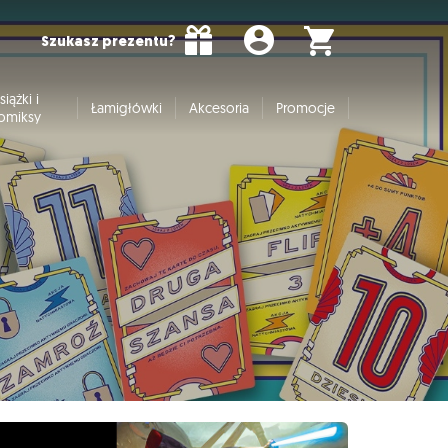
Szukasz prezentu?
siążki i
Łamigłówki
Akcesoria
Promocje
omiksy