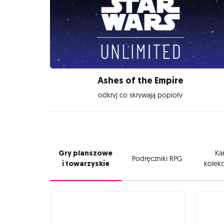
Ashes of the Empire
odkryj co skrywają popioły
Gry planszowe
Kar
Podręczniki RPG
i towarzyskie
kolekc