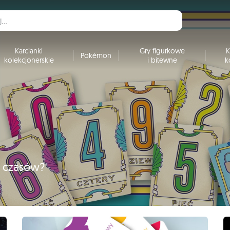
Karcianki
Gry figurkowe
K
Pokémon
kolekcjonerskie
i bitewne
k
h czasów?