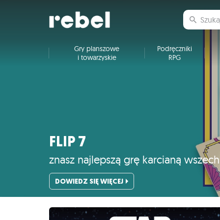
Gry planszowe
Podręczniki
i towarzyskie
RPG
FLIP 7
znasz najlepszą grę karcianą wszec
DOWIEDZ SIĘ WIĘCEJ