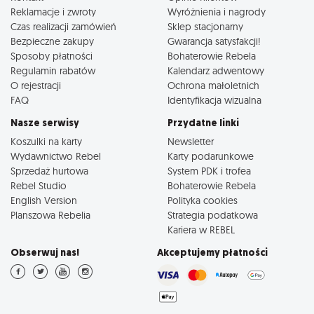
Reklamacje i zwroty
Wyróżnienia i nagrody
Czas realizacji zamówień
Sklep stacjonarny
Bezpieczne zakupy
Gwarancja satysfakcji!
Sposoby płatności
Bohaterowie Rebela
Regulamin rabatów
Kalendarz adwentowy
O rejestracji
Ochrona małoletnich
FAQ
Identyfikacja wizualna
Nasze serwisy
Przydatne linki
Koszulki na karty
Newsletter
Wydawnictwo Rebel
Karty podarunkowe
Sprzedaż hurtowa
System PDK i trofea
Rebel Studio
Bohaterowie Rebela
English Version
Polityka cookies
Planszowa Rebelia
Strategia podatkowa
Kariera w REBEL
Obserwuj nas!
Akceptujemy płatności