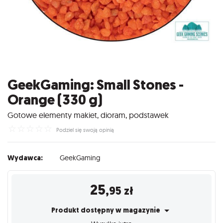
GeekGaming: Small Stones -
Orange (330 g)
Gotowe elementy makiet, dioram, podstawek
☆
☆
☆
☆
☆
Podziel się swoją opinią
Wydawca:
GeekGaming
25
,95
zł
Produkt dostępny w magazynie