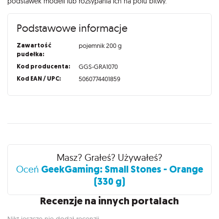
podstawek modeli lub rozsypania ich na polu bitwy.
Podstawowe informacje
Zawartość
pojemnik 200 g
pudełka:
Kod producenta:
GGS-GRA1070
Kod EAN / UPC:
5060774401859
Recenzje
Masz? Grałeś? Używałeś?
GeekGaming: Small Stones - Orange
Oceń
(330 g)
Recenzje na innych portalach
Nikt jeszcze nie dodał recenzji.