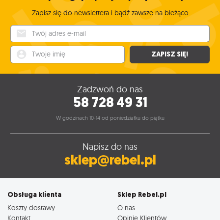
Zapisz się do newslettera i bądź zawsze na bieżąco
Twój adres e-mail
Twoje imię
ZAPISZ SIĘ!
Zadzwoń do nas
58 728 49 31
W godzinach 10-14 od poniedziałku do piątku
Napisz do nas
sklep@rebel.pl
Obsługa klienta
Sklep Rebel.pl
Koszty dostawy
O nas
Kontakt
Opinie Klientów