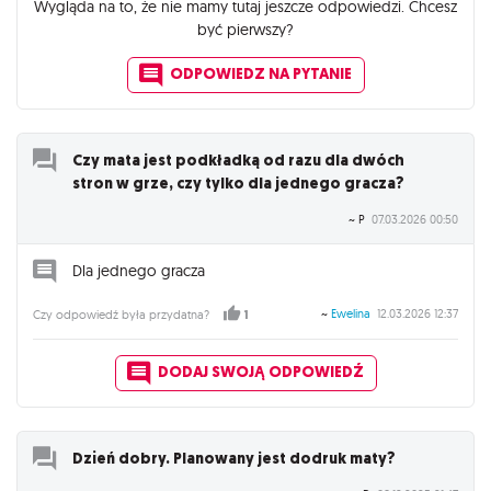
Wygląda na to, że nie mamy tutaj jeszcze odpowiedzi. Chcesz
być pierwszy?
ODPOWIEDZ NA PYTANIE
Czy mata jest podkładką od razu dla dwóch
stron w grze, czy tylko dla jednego gracza?
~ P
07.03.2026 00:50
Dla jednego gracza
~
Ewelina
12.03.2026 12:37
Czy odpowiedź była przydatna?
1
DODAJ SWOJĄ ODPOWIEDŹ
Dzień dobry. Planowany jest dodruk maty?