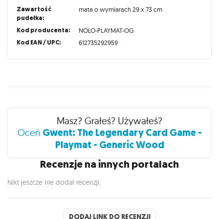
Zawartość
mata o wymiarach 29 x 73 cm
pudełka:
Kod producenta:
NOLO-PLAYMAT-OG
Kod EAN / UPC:
612735292959
Recenzje
Masz? Grałeś? Używałeś?
Gwent: The Legendary Card Game -
Oceń
Playmat - Generic Wood
Recenzje na innych portalach
Nikt jeszcze nie dodał recenzji.
DODAJ LINK DO RECENZJI