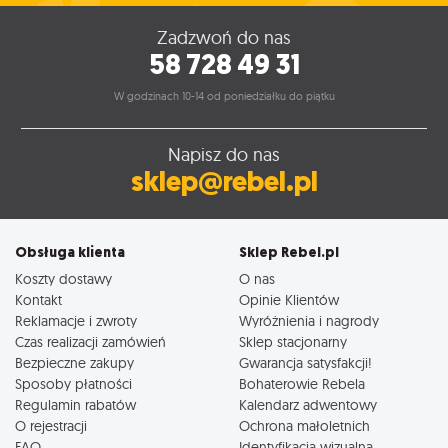
Zadzwoń do nas
58 728 49 31
W godzinach 10-14 od poniedziałku do piątku
Napisz do nas
sklep@rebel.pl
Obsługa klienta
Sklep Rebel.pl
Koszty dostawy
O nas
Kontakt
Opinie Klientów
Reklamacje i zwroty
Wyróżnienia i nagrody
Czas realizacji zamówień
Sklep stacjonarny
Bezpieczne zakupy
Gwarancja satysfakcji!
Sposoby płatności
Bohaterowie Rebela
Regulamin rabatów
Kalendarz adwentowy
O rejestracji
Ochrona małoletnich
FAQ
Identyfikacja wizualna