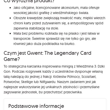
Co wyróżnia produkt?
Jako oficjalne, licencjonowane akcesorium, mata oferuje
wysokiej jakości grafikę z wiedźmińskiego świata.
Obszyte krawędzie zwiększają trwałość maty, miękki wierzch
chroni karty przed zużywaniem się, a antypoślizgowy spód
zapewnia stabilizację na stole.
Mata bez problemu rozkłada się na płasko i jest łatwa w
transporcie. Świetnie sprawdzi się nie tylko go gry, ale
również jako duża podkładka na biurko.
Czym jest Gwent: The Legendary Card
Game?
To strategiczna karcianka inspirowana minigrą z Wiedźmina 3: Dziki
Gon. Podczas rozgrywek każdy z uczestników dysponuje własną
talią należącą do jednej z frakcji: Królestw Północy, Scoia'tael,
Potworów, Skellige lub Nilfgaardu. Naszym zadaniem jest jak
najlepsze wykorzystanie jej unikalnych zdolności i przemyślane
zagrywanie jednostek, by przechytrzyć przeciwnika.
Podstawowe informacje