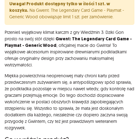
Opis
Uwaga! Produkt dostępny tylko w ilości 1 szt. w
koszyku.
Na Gwent: The Legendary Card Game - Playmat -
Generic Wood obowiązuje limit 1 szt. per zamówienie.
Przenieś wyjątkowy klimat karczm z gry Wiedźmin 3: Dziki Gon
prosto na swój stół dzięki
Gwent: The Legendary Card Game -
Playmat - Generic Wood
, oficjalnej macie do Gwinta! To
wyjątkowe akcesorium inspirowane drewnianymi podkładkami
oferuje oryginalny design przy zachowaniu maksymalnej
wytrzymałości.
Miękka powierzchnia neoprenowej maty chroni karty przed
przedwczesnym zużywaniem się, a antypoślizgowy spód sprawia,
że podkładka pozostaje w miejscu nawet wtedy, gdy kontrolę nad
graczami przejmują emocje. Do tego dochodzi dopracowane
wykończenie w postaci obszytych krawędzi zapobiegających
strzępieniu się. Wszystko to sprawia, że mata jest doskonałym
dodatkiem dla każdego, niezależnie czy dopiero zaczyna swoją
przygodę z Gwintem, czy też jest prawdziwym weteranem
rozgrywek.