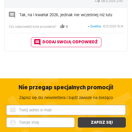
~ D
08.12.2025 21:47
Tak, na I kwartał 2026, jednak nie wcześniej niż luty.
~
Ewelina
10.12.2025 15:14
Czy odpowiedź była przydatna?
0
DODAJ SWOJĄ ODPOWIEDŹ
Nie przegap specjalnych promocji!
Zapisz się do newslettera i bądź zawsze na bieżąco
Twój adres e-mail
Twoje imię
ZAPISZ SIĘ!