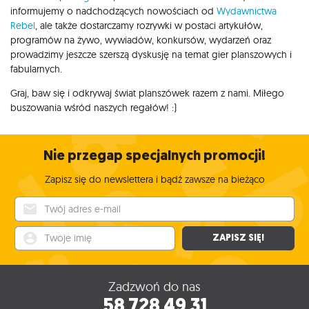
informujemy o nadchodzących nowościach od
Wydawnictwa
Rebel
, ale także dostarczamy rozrywki w postaci artykułów,
programów na żywo, wywiadów, konkursów, wydarzeń oraz
prowadzimy jeszcze szerszą dyskusję na temat gier planszowych i
fabularnych.
Graj, baw się i odkrywaj świat planszówek razem z nami. Miłego
buszowania wśród naszych regałów! :)
Nie przegap specjalnych promocji!
Zapisz się do newslettera i bądź zawsze na bieżąco
Twój adres e-mail
Twoje imię
ZAPISZ SIĘ!
Zadzwoń do nas
58 728 49 31