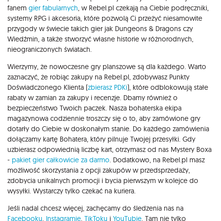
fanem
gier fabularnych
, w Rebel.pl czekają na Ciebie podręczniki,
systemy RPG i akcesoria, które pozwolą Ci przeżyć niesamowite
przygody w świecie takich gier jak Dungeons & Dragons czy
Wiedźmin, a także stworzyć własne historie w różnorodnych,
nieograniczonych światach.
Wierzymy, że nowoczesne gry planszowe są dla każdego. Warto
zaznaczyć, że robiąc zakupy na Rebel.pl, zdobywasz Punkty
Doświadczonego Klienta (
zbierasz PDKi
), które odblokowują stałe
rabaty w zamian za zakupy i recenzje. Dbamy również o
bezpieczeństwo Twoich paczek. Nasza bohaterska ekipa
magazynowa codziennie troszczy się o to, aby zamówione gry
dotarły do Ciebie w doskonałym stanie. Do każdego zamówienia
dołączamy kartę Bohatera, który pilnuje Twojej przesyłki. Gdy
uzbierasz odpowiednią liczbę kart, otrzymasz od nas Mystery Boxa
-
pakiet gier całkowicie za darmo
. Dodatkowo, na Rebel.pl masz
możliwość skorzystania z opcji zakupów w przedsprzedaży,
zdobycia unikalnych promocji i bycia pierwszym w kolejce do
wysyłki. Wystarczy tylko czekać na kuriera.
Jeśli nadal chcesz więcej, zachęcamy do śledzenia nas na
Facebooku
,
Instagramie
,
TikToku
i
YouTubie
. Tam nie tylko