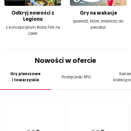
Odkryj nowości z
Gry na wakacje
Legionu
sprawdź, które zmieścisz do
z koncepcyjnym Boba Fett na
plecaka!
czele
Nowości w ofercie
Gry planszowe
Karcia
Podręczniki RPG
i towarzyskie
kolekcjon