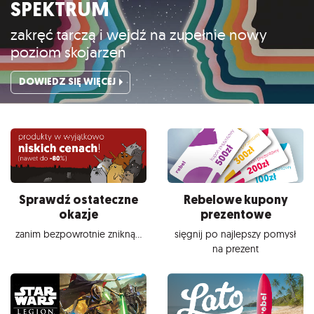
SPEKTRUM
zakręć tarczą i wejdź na zupełnie nowy
poziom skojarzeń
DOWIEDZ SIĘ WIĘCEJ
Sprawdź ostateczne
Rebelowe kupony
okazje
prezentowe
zanim bezpowrotnie znikną...
sięgnij po najlepszy pomysł
na prezent