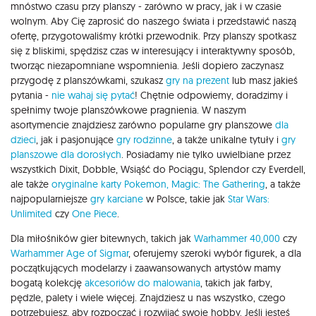
mnóstwo czasu przy planszy - zarówno w pracy, jak i w czasie
wolnym. Aby Cię zaprosić do naszego świata i przedstawić naszą
ofertę, przygotowaliśmy krótki przewodnik. Przy planszy spotkasz
się z bliskimi, spędzisz czas w interesujący i interaktywny sposób,
tworząc niezapomniane wspomnienia. Jeśli dopiero zaczynasz
przygodę z planszówkami, szukasz
gry na prezent
lub masz jakieś
pytania -
nie wahaj się pytać
! Chętnie odpowiemy, doradzimy i
spełnimy twoje planszówkowe pragnienia. W naszym
asortymencie znajdziesz zarówno popularne gry planszowe
dla
dzieci
, jak i pasjonujące
gry rodzinne
, a także unikalne tytuły i
gry
planszowe dla dorosłych
. Posiadamy nie tylko uwielbiane przez
wszystkich Dixit, Dobble, Wsiąść do Pociągu, Splendor czy Everdell,
ale także
oryginalne karty Pokemon,
Magic: The Gathering
, a także
najpopularniejsze
gry karciane
w Polsce, takie jak
Star Wars:
Unlimited
czy
One Piece
.
Dla miłośników gier bitewnych, takich jak
Warhammer 40,000
czy
Warhammer Age of Sigmar
, oferujemy szeroki wybór figurek, a dla
początkujących modelarzy i zaawansowanych artystów mamy
bogatą kolekcję
akcesoriów do malowania
, takich jak farby,
pędzle, palety i wiele więcej. Znajdziesz u nas wszystko, czego
potrzebujesz, aby rozpocząć i rozwijać swoje hobby. Jeśli jesteś