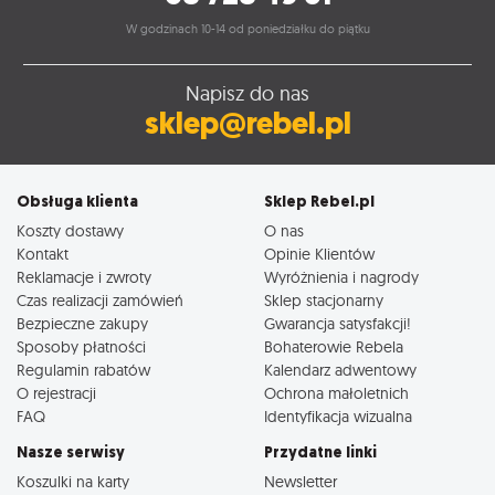
W godzinach 10-14 od poniedziałku do piątku
Napisz do nas
sklep@rebel.pl
Obsługa klienta
Sklep Rebel.pl
Koszty dostawy
O nas
Kontakt
Opinie Klientów
Reklamacje i zwroty
Wyróżnienia i nagrody
Czas realizacji zamówień
Sklep stacjonarny
Bezpieczne zakupy
Gwarancja satysfakcji!
Sposoby płatności
Bohaterowie Rebela
Regulamin rabatów
Kalendarz adwentowy
O rejestracji
Ochrona małoletnich
FAQ
Identyfikacja wizualna
Nasze serwisy
Przydatne linki
Koszulki na karty
Newsletter