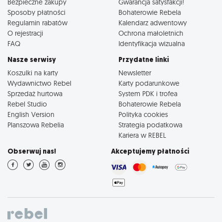
Bezpieczne zakupy
Gwarancja satysfakcji!
Sposoby płatności
Bohaterowie Rebela
Regulamin rabatów
Kalendarz adwentowy
O rejestracji
Ochrona małoletnich
FAQ
Identyfikacja wizualna
Nasze serwisy
Przydatne linki
Koszulki na karty
Newsletter
Wydawnictwo Rebel
Karty podarunkowe
Sprzedaż hurtowa
System PDK i trofea
Rebel Studio
Bohaterowie Rebela
English Version
Polityka cookies
Planszowa Rebelia
Strategia podatkowa
Kariera w REBEL
Obserwuj nas!
Akceptujemy płatności