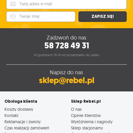
Twój adres e-mail
Twoje imię
ZAPISZ SIĘ!
Zadzwoń do nas
58 728 49 31
W godzinach 10-14 od poniedziałku do piątku
Napisz do nas
sklep@rebel.pl
Obsługa klienta
Sklep Rebel.pl
Koszty dostawy
O nas
Kontakt
Opinie Klientów
Reklamacje i zwroty
Wyróżnienia i nagrody
Czas realizacji zamówień
Sklep stacjonarny