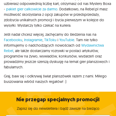
uzbierasz odpowiednią liczbę kart, otrzymasz od nas Mystery Boxa
-
pakiet gier całkowicie za darmo
. Dodatkowo, na Rebel.pl masz
możliwość skorzystania z opcji zakupów w przedsprzedaży,
zdobycia unikalnych promocji i bycia pierwszym w kolejce do
wysyłki. Wystarczy tylko czekać na kuriera.
Jeśli nadal chcesz więcej, zachęcamy do śledzenia nas na
Facebooku
,
Instagramie
,
TikToku
i
YouTubie
. Tam nie tylko
informujemy o nadchodzących nowościach od
Wydawnictwa
Rebel
, ale także dostarczamy rozrywki w postaci artykułów,
programów na żywo, wywiadów, konkursów, wydarzeń oraz
prowadzimy jeszcze szerszą dyskusję na temat gier planszowych i
fabularnych.
Graj, baw się i odkrywaj świat planszówek razem z nami. Miłego
buszowania wśród naszych regałów! :)
Nie przegap specjalnych promocji!
Zapisz się do newslettera i bądź zawsze na bieżąco