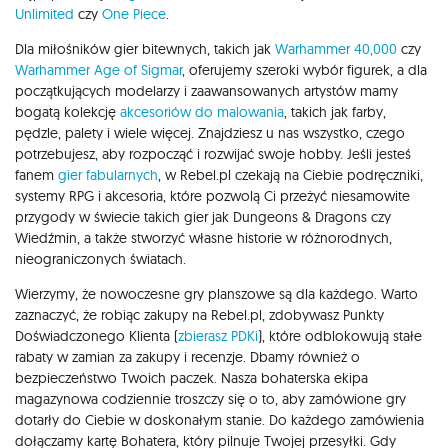
Unlimited
czy
One Piece
.
Dla miłośników gier bitewnych, takich jak
Warhammer 40,000
czy
Warhammer Age of Sigmar
, oferujemy szeroki wybór figurek, a dla
początkujących modelarzy i zaawansowanych artystów mamy
bogatą kolekcję
akcesoriów do malowania
, takich jak farby,
pędzle, palety i wiele więcej. Znajdziesz u nas wszystko, czego
potrzebujesz, aby rozpocząć i rozwijać swoje hobby. Jeśli jesteś
fanem
gier fabularnych
, w Rebel.pl czekają na Ciebie podręczniki,
systemy RPG i akcesoria, które pozwolą Ci przeżyć niesamowite
przygody w świecie takich gier jak Dungeons & Dragons czy
Wiedźmin, a także stworzyć własne historie w różnorodnych,
nieograniczonych światach.
Wierzymy, że nowoczesne gry planszowe są dla każdego. Warto
zaznaczyć, że robiąc zakupy na Rebel.pl, zdobywasz Punkty
Doświadczonego Klienta (
zbierasz PDKi
), które odblokowują stałe
rabaty w zamian za zakupy i recenzje. Dbamy również o
bezpieczeństwo Twoich paczek. Nasza bohaterska ekipa
magazynowa codziennie troszczy się o to, aby zamówione gry
dotarły do Ciebie w doskonałym stanie. Do każdego zamówienia
dołączamy kartę Bohatera, który pilnuje Twojej przesyłki. Gdy