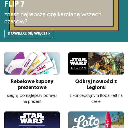
FLIP 7
znasz najlepszą grę karcianą wszech
czasów?
DOWIEDZ SIĘ WIĘCEJ
Rebelowe kupony
Odkryj nowości z
prezentowe
Legionu
sięgnij po najlepszy pomysł
z koncepcyjnym Boba Fett na
na prezent
czele