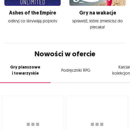
Ashes of the Empire
Gry na wakacje
odkryj co skrywają popioły
sprawdź, które zmieścisz do
plecaka!
Nowości w ofercie
Gry planszowe
Karcia
Podręczniki RPG
i towarzyskie
kolekcjon