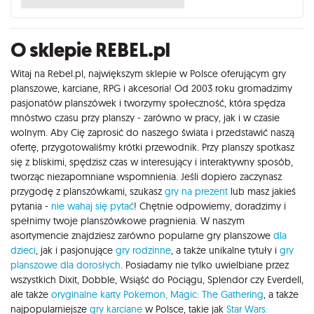
O sklepie REBEL.pl
Witaj na Rebel.pl, największym sklepie w Polsce oferującym gry
planszowe, karciane, RPG i akcesoria! Od 2003 roku gromadzimy
pasjonatów planszówek i tworzymy społeczność, która spędza
mnóstwo czasu przy planszy - zarówno w pracy, jak i w czasie
wolnym. Aby Cię zaprosić do naszego świata i przedstawić naszą
ofertę, przygotowaliśmy krótki przewodnik. Przy planszy spotkasz
się z bliskimi, spędzisz czas w interesujący i interaktywny sposób,
tworząc niezapomniane wspomnienia. Jeśli dopiero zaczynasz
przygodę z planszówkami, szukasz
gry na prezent
lub masz jakieś
pytania -
nie wahaj się pytać
! Chętnie odpowiemy, doradzimy i
spełnimy twoje planszówkowe pragnienia. W naszym
asortymencie znajdziesz zarówno popularne gry planszowe
dla
dzieci
, jak i pasjonujące
gry rodzinne
, a także unikalne tytuły i
gry
planszowe dla dorosłych
. Posiadamy nie tylko uwielbiane przez
wszystkich Dixit, Dobble, Wsiąść do Pociągu, Splendor czy Everdell,
ale także
oryginalne karty Pokemon,
Magic: The Gathering
, a także
najpopularniejsze
gry karciane
w Polsce, takie jak
Star Wars: