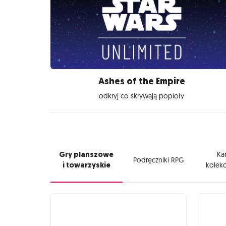
Ashes of the Empire
odkryj co skrywają popioły
Gry planszowe
Kar
Podręczniki RPG
i towarzyskie
kolekc