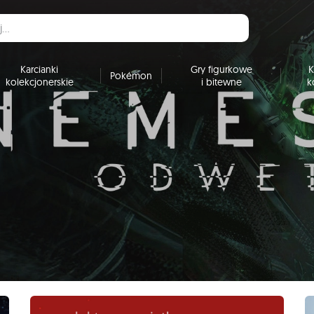
Karcianki
Gry figurkowe
K
Pokémon
kolekcjonerskie
i bitewne
k