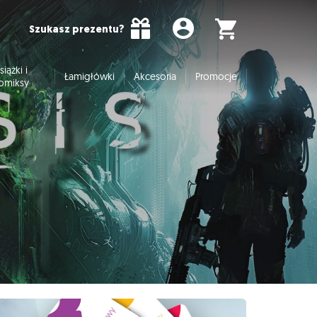
Szukasz prezentu?
siążki i
Łamigłówki
Akcesoria
Promocje
omiksy