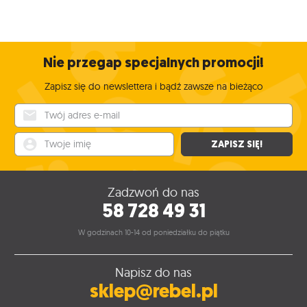
Nie przegap specjalnych promocji!
Zapisz się do newslettera i bądź zawsze na bieżąco
Twój adres e-mail
Twoje imię
ZAPISZ SIĘ!
Zadzwoń do nas
58 728 49 31
W godzinach 10-14 od poniedziałku do piątku
Napisz do nas
sklep@rebel.pl