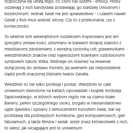
rozpoczyna się utratą tego, co czyni nas ludźmi - emocji. Próby
odzierają z nich kandydata zostawiając go bardziej chłodnym i
bezstronnym. Jednak świat nie jest sprawiedliwy - i czasem nawet
Geralt z Rivii musi wybrać stronę. Czy to z przekonania, czy z
konieczności.
To właśnie tym wewnętrznym rozdarciem inspirowany jest ten
specjalny zestaw kości, utrzymany w barwach lśniącej szarości z
miedzianymi zdobieniami, z wyraźną czcionką cyfr, grawerunkami
wiedźmińskich znaków oraz najwyższymi ściankami ozdobionymi
symbolem Szkoły Wilka. Widnieje on również na rewersie
dołączonej do zestawu monety, jej awersem zaś niepodzielnie
rządzi profil znaczonej bliznami twarzy Geralta.
Wiedźmin to nie tylko profesja i postać. Wiedźmin to całe
uniwersum stworzone na kartach opowiadań i książek Andrzeja
Sapkowskiego, w których wybory nigdy nie są czarno-białe.
Barwny, pełen szczególnego uroku, bogaty w niestandardowo
ujęte zjawiska i opisany z wirtuozerskim kunsztem świat, stał się
podstawą dla późniejszych komiksów, gier komputerowych, gier
fabularnych, a także filmów i seriali. Jeżeli znasz którekolwiek z nich,
to wiesz, jak wciągające jest to uniwersum.