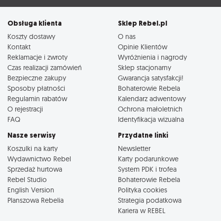
Obsługa klienta
Sklep Rebel.pl
Koszty dostawy
O nas
Kontakt
Opinie Klientów
Reklamacje i zwroty
Wyróżnienia i nagrody
Czas realizacji zamówień
Sklep stacjonarny
Bezpieczne zakupy
Gwarancja satysfakcji!
Sposoby płatności
Bohaterowie Rebela
Regulamin rabatów
Kalendarz adwentowy
O rejestracji
Ochrona małoletnich
FAQ
Identyfikacja wizualna
Nasze serwisy
Przydatne linki
Koszulki na karty
Newsletter
Wydawnictwo Rebel
Karty podarunkowe
Sprzedaż hurtowa
System PDK i trofea
Rebel Studio
Bohaterowie Rebela
English Version
Polityka cookies
Planszowa Rebelia
Strategia podatkowa
Kariera w REBEL