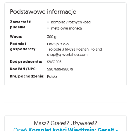
Podstawowe informacje
Zawartość
komplet 7 różnych kości
pudełka:
metalowa moneta
Waga:
300 g
Podmiot
QW Sp. z o.o.
gospodarczy:
Trójpole 3 61-693 Poznań, Poland
shop@q-workshop.com
Kod producenta:
SWGE05
Kod EAN / UPC:
5907699498079
Kraj pochodzenia:
Polska
Recenzje
Masz? Grałeś? Używałeś?
Komplet kości Wiedźmin: Geralt -
Oceń