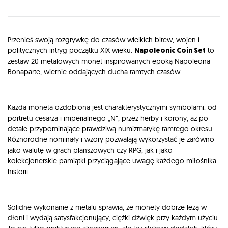
Opis
Przenieś swoją rozgrywkę do czasów wielkich bitew, wojen i
politycznych intryg początku XIX wieku.
Napoleonic Coin Set
to
zestaw 20 metalowych monet inspirowanych epoką Napoleona
Bonaparte, wiernie oddających ducha tamtych czasów.
Każda moneta ozdobiona jest charakterystycznymi symbolami: od
portretu cesarza i imperialnego „N”, przez herby i korony, aż po
detale przypominające prawdziwą numizmatykę tamtego okresu.
Różnorodne nominały i wzory pozwalają wykorzystać je zarówno
jako walutę w grach planszowych czy RPG, jak i jako
kolekcjonerskie pamiątki przyciągające uwagę każdego miłośnika
historii.
Solidne wykonanie z metalu sprawia, że monety dobrze leżą w
dłoni i wydają satysfakcjonujący, ciężki dźwięk przy każdym użyciu.