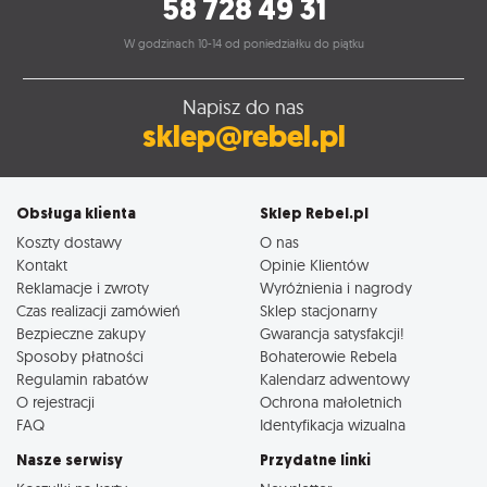
58 728 49 31
W godzinach 10-14 od poniedziałku do piątku
Napisz do nas
sklep@rebel.pl
Obsługa klienta
Sklep Rebel.pl
Koszty dostawy
O nas
Kontakt
Opinie Klientów
Reklamacje i zwroty
Wyróżnienia i nagrody
Czas realizacji zamówień
Sklep stacjonarny
Bezpieczne zakupy
Gwarancja satysfakcji!
Sposoby płatności
Bohaterowie Rebela
Regulamin rabatów
Kalendarz adwentowy
O rejestracji
Ochrona małoletnich
FAQ
Identyfikacja wizualna
Nasze serwisy
Przydatne linki