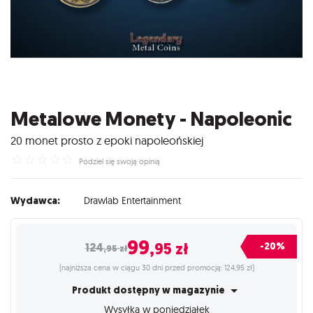
Metalowe Monety - Napoleonic
20 monet prosto z epoki napoleońskiej
☆
☆
☆
☆
☆
Podziel się swoją opinią
Wydawca:
Drawlab Entertainment
99
,95
zł
-20%
124
,95
zł
(najniższa cena w ciągu 30 dni przed promocją: 124,95 zł)
Produkt dostępny w magazynie
Wysyłka w poniedziałek