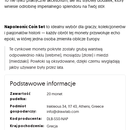
To nie tylko praktyczne akcesorium, ale też stylowy dodatek, który
wniesie odrobinę imperialnego splendoru na Twój stół.
Napoleonic Coin Set
to idealny wybór dla graczy, kolekcjonerów
i pasjonatów historii — każdy obrót tej monety przywołuje echo
epoki, w której jedna osoba zmieniła oblicze Europy.
Te cynkowe monety pokryte zostały grubą warstwą
odpowiednio niklu (srebrne), mosiądzu (złote) i miedzi
(miedziaki). Powłoki są oksydowane, dzięki czemu wyglądają
jakby używane były przez lata.
Podstawowe informacje
Zawartość
20 monet
pudełka:
Podmiot
Irakleous 34, 117 43, Athens, Greece
gospodarczy:
info@drawlab.com
Kod producenta:
DLB-SS0-NAP
Kraj pochodzenia:
Grecja