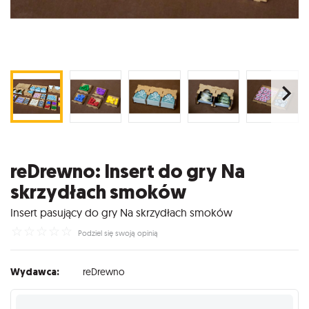
reDrewno: Insert do gry Na
skrzydłach smoków
Insert pasujący do gry Na skrzydłach smoków
☆
☆
☆
☆
☆
Podziel się swoją opinią
Wydawca:
reDrewno