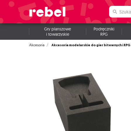
Gry planszowe
Podręczniki
i towarzyskie
RPG
Akcesoria modelarskie do gier bitewnych i RPG
Akcesoria