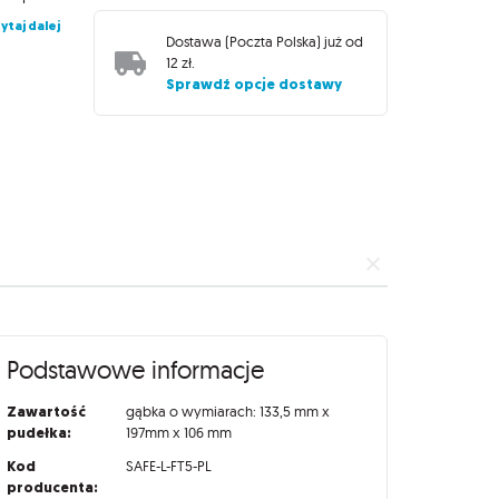
ytaj dalej
Dostawa (
Poczta Polska
) już od
12 zł
.
Sprawdź opcje dostawy
Podstawowe informacje
Zawartość
gąbka o wymiarach: 133,5 mm x
pudełka:
197mm x 106 mm
Kod
SAFE-L-FT5-PL
producenta: