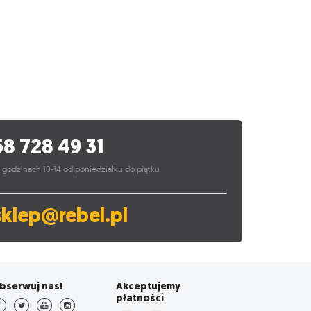
58 728 49 31
 godzinach 10-14 od poniedziałku do piątku
sklep@rebel.pl
bserwuj nas!
Akceptujemy
płatności