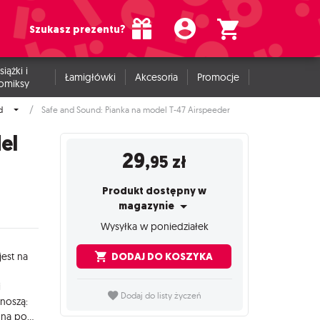
Szukasz prezentu?
siążki i
Łamigłówki
Akcesoria
Promocje
omiksy
d
Safe and Sound: Pianka na model T-47 Airspeeder
el
29
,95
zł
Produkt dostępny w
magazynie
Wysyłka w poniedziałek
DODAJ DO KOSZYKA
jest na
i
Dodaj do listy życzeń
noszą:
133,5 mm x 197 mm x 106 mm, głębokość slotów wynosi 100 mm na podstawkę oraz 35 mm na model T47 Airspeeder. Pianka dedykowana jest do przenoszenia w dużym pudełku, gdzie zajmuje 1/4 dostępnego miejsca.