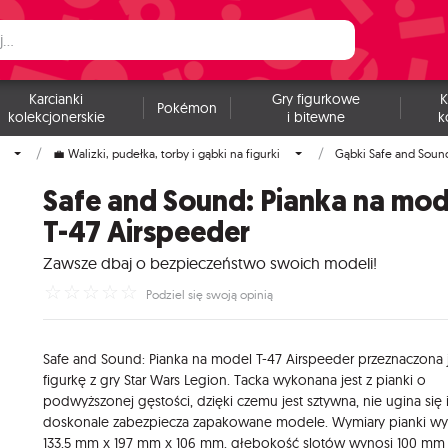
Karcianki
Gry figurkowe
K
Pokémon
kolekcjonerskie
i bitewne
k
💼 Walizki, pudełka, torby i gąbki na figurki
Gąbki Safe and Soun
Safe and Sound: Pianka na mod
T-47 Airspeeder
Zawsze dbaj o bezpieczeństwo swoich modeli!
☆
☆
☆
☆
☆
Podziel się swoją opinią
Safe and Sound: Pianka na model T-47 Airspeeder przeznaczona 
figurkę z gry Star Wars Legion. Tacka wykonana jest z pianki o
podwyższonej gęstości, dzięki czemu jest sztywna, nie ugina się 
doskonale zabezpiecza zapakowane modele. Wymiary pianki wy