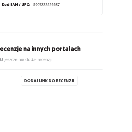
Kod EAN / UPC:
5907222526637
ecenzje na innych portalach
kt jeszcze nie dodał recenzji.
DODAJ LINK DO RECENZJI