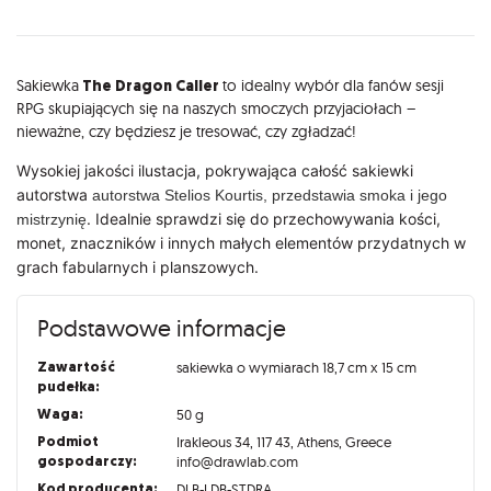
Opis
Sakiewka
The Dragon Caller
to idealny wybór dla fanów sesji
RPG skupiających się na naszych smoczych przyjaciołach –
nieważne, czy będziesz je tresować, czy zgładzać!
Wysokiej jakości ilustacja, pokrywająca całość sakiewki
autorstwa
autorstwa Stelios Kourtis, przedstawia smoka i jego
. Idealnie sprawdzi się do przechowywania kości,
mistrzynię
monet, znaczników i innych małych elementów przydatnych w
grach fabularnych i planszowych.
Podstawowe informacje
Zawartość
sakiewka o wymiarach 18,7 cm x 15 cm
pudełka:
Waga:
50 g
Podmiot
Irakleous 34, 117 43, Athens, Greece
gospodarczy:
info@drawlab.com
Kod producenta:
DLB-LDB-STDRA