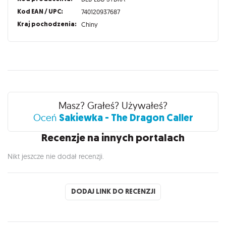
Kod EAN / UPC:
740120937687
Kraj pochodzenia:
Chiny
Recenzje
Masz? Grałeś? Używałeś?
Sakiewka - The Dragon Caller
Oceń
Recenzje na innych portalach
Nikt jeszcze nie dodał recenzji.
DODAJ LINK DO RECENZJI