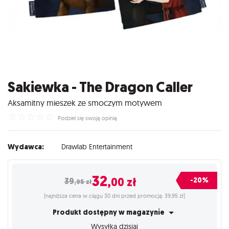
Sakiewka - The Dragon Caller
Aksamitny mieszek ze smoczym motywem
☆
☆
☆
☆
☆
Podziel się swoją opinią
Wydawca:
Drawlab Entertainment
32
,00
zł
-20%
39
,95
zł
(najniższa cena w ciągu 30 dni przed promocją: 39,95 zł)
Produkt dostępny w magazynie
Wysyłka dzisiaj