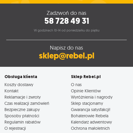
Zadzwoń do nas
58 728 49 31
W godzinach 10-14 od poniedziałku do piątku
Napisz do nas
sklep@rebel.pl
Obsługa klienta
Sklep Rebel.pl
Koszty dostawy
O nas
Kontakt
Opinie Klientów
Reklamacje i zwroty
Wyróżnienia i nagrody
Czas realizacji zamówień
Sklep stacjonarny
Bezpieczne zakupy
Gwarancja satysfakcji!
Sposoby płatności
Bohaterowie Rebela
Regulamin rabatów
Kalendarz adwentowy
O rejestracji
Ochrona małoletnich