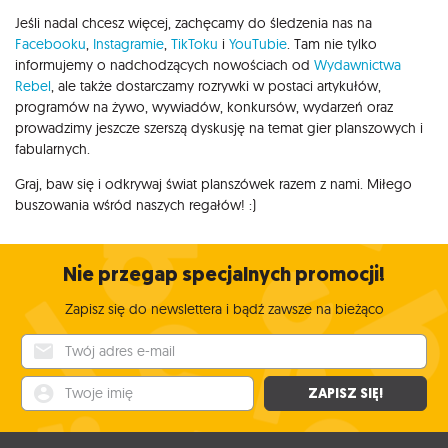
Jeśli nadal chcesz więcej, zachęcamy do śledzenia nas na
Facebooku
,
Instagramie
,
TikToku
i
YouTubie
. Tam nie tylko
informujemy o nadchodzących nowościach od
Wydawnictwa
Rebel
, ale także dostarczamy rozrywki w postaci artykułów,
programów na żywo, wywiadów, konkursów, wydarzeń oraz
prowadzimy jeszcze szerszą dyskusję na temat gier planszowych i
fabularnych.
Graj, baw się i odkrywaj świat planszówek razem z nami. Miłego
buszowania wśród naszych regałów! :)
Nie przegap specjalnych promocji!
Zapisz się do newslettera i bądź zawsze na bieżąco
Twój adres e-mail
Twoje imię
ZAPISZ SIĘ!