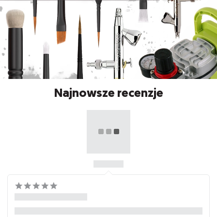
Najnowsze recenzje