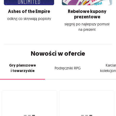
Ashes of the Empire
Rebelowe kupony
prezentowe
odkryj co skrywają popioły
sięgnij po najlepszy pomysł
na prezent
Nowości w ofercie
Gry planszowe
Karcia
Podręczniki RPG
i towarzyskie
kolekcjon