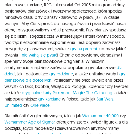
planszowe, karciane, RPG i akcesoria! Od 2003 roku gromadzimy
pasjonatów planszówek i tworzymy społeczność, która spędza
mnóstwo czasu przy planszy - zarówno w pracy, jak i w czasie
wolnym. Aby Cię zaprosić do naszego świata i przedstawić naszą
ofertę, przygotowaliśmy krótki przewodnik. Przy planszy spotkasz
się z bliskimi, spędzisz czas w interesujący i interaktywny sposób,
tworząc niezapomniane wspomnienia. Jeśli dopiero zaczynasz
przygodę z planszówkami, szukasz
gry na prezent
lub masz jakieś
pytania -
nie wahaj się pytać
! Chętnie odpowiemy, doradzimy i
spełnimy twoje planszówkowe pragnienia. W naszym
asortymencie znajdziesz zarówno popularne gry planszowe
dla
dzieci
, jak i pasjonujące
gry rodzinne
, a także unikalne tytuły i
gry
planszowe dla dorosłych
. Posiadamy nie tylko uwielbiane przez
wszystkich Dixit, Dobble, Wsiąść do Pociągu, Splendor czy Everdell,
ale także
oryginalne karty Pokemon,
Magic: The Gathering
, a także
najpopularniejsze
gry karciane
w Polsce, takie jak
Star Wars:
Unlimited
czy
One Piece
.
Dla miłośników gier bitewnych, takich jak
Warhammer 40,000
czy
Warhammer Age of Sigmar
, oferujemy szeroki wybór figurek, a dla
początkujących modelarzy i zaawansowanych artystów mamy