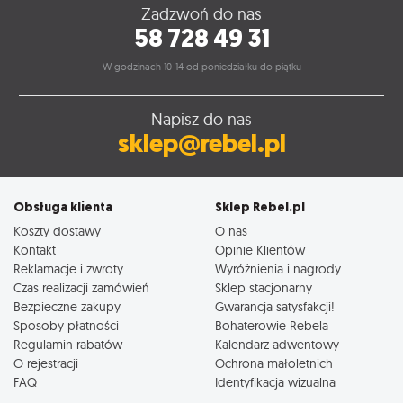
Zadzwoń do nas
58 728 49 31
W godzinach 10-14 od poniedziałku do piątku
Napisz do nas
sklep@rebel.pl
Obsługa klienta
Sklep Rebel.pl
Koszty dostawy
O nas
Kontakt
Opinie Klientów
Reklamacje i zwroty
Wyróżnienia i nagrody
Czas realizacji zamówień
Sklep stacjonarny
Bezpieczne zakupy
Gwarancja satysfakcji!
Sposoby płatności
Bohaterowie Rebela
Regulamin rabatów
Kalendarz adwentowy
O rejestracji
Ochrona małoletnich
FAQ
Identyfikacja wizualna