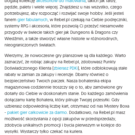
bogatą kolekcję
akcesoriów do malowania
, takich jak farby,
pędzle, palety i wiele więcej. Znajdziesz u nas wszystko, czego
potrzebujesz, aby rozpocząć i rozwijać swoje hobby. Jeśli jesteś
fanem
gier fabularnych
, w Rebel.pl czekają na Ciebie podręczniki,
systemy RPG i akcesoria, które pozwolą Ci przeżyć niesamowite
przygody w świecie takich gier jak Dungeons & Dragons czy
Wiedźmin, a także stworzyć własne historie w różnorodnych,
nieograniczonych światach.
Wierzymy, że nowoczesne gry planszowe są dla każdego. Warto
zaznaczyć, że robiąc zakupy na Rebel.pl, zdobywasz Punkty
Doświadczonego Klienta (
zbierasz PDKi
), które odblokowują stałe
rabaty w zamian za zakupy i recenzje. Dbamy również o
bezpieczeństwo Twoich paczek. Nasza bohaterska ekipa
magazynowa codziennie troszczy się o to, aby zamówione gry
dotarły do Ciebie w doskonałym stanie. Do każdego zamówienia
dołączamy kartę Bohatera, który pilnuje Twojej przesyłki. Gdy
uzbierasz odpowiednią liczbę kart, otrzymasz od nas Mystery Boxa
-
pakiet gier całkowicie za darmo
. Dodatkowo, na Rebel.pl masz
możliwość skorzystania z opcji zakupów w przedsprzedaży,
zdobycia unikalnych promocji i bycia pierwszym w kolejce do
wysyłki. Wystarczy tylko czekać na kuriera.