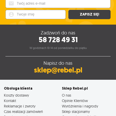
Twój adres e-mail
Twoje imię
ZAPISZ SIĘ!
Zadzwoń do nas
58 728 49 31
W godzinach 10-14 od poniedziałku do piątku
Napisz do nas
sklep@rebel.pl
Obsługa klienta
Sklep Rebel.pl
Koszty dostawy
O nas
Kontakt
Opinie Klientów
Reklamacje i zwroty
Wyróżnienia i nagrody
Czas realizacji zamówień
Sklep stacjonarny