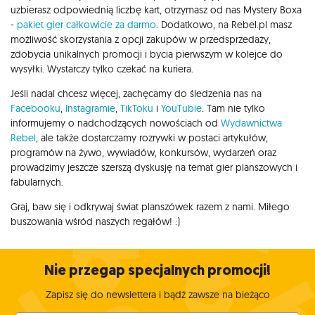
uzbierasz odpowiednią liczbę kart, otrzymasz od nas Mystery Boxa
-
pakiet gier całkowicie za darmo
. Dodatkowo, na Rebel.pl masz
możliwość skorzystania z opcji zakupów w przedsprzedaży,
zdobycia unikalnych promocji i bycia pierwszym w kolejce do
wysyłki. Wystarczy tylko czekać na kuriera.
Jeśli nadal chcesz więcej, zachęcamy do śledzenia nas na
Facebooku
,
Instagramie
,
TikToku
i
YouTubie
. Tam nie tylko
informujemy o nadchodzących nowościach od
Wydawnictwa
Rebel
, ale także dostarczamy rozrywki w postaci artykułów,
programów na żywo, wywiadów, konkursów, wydarzeń oraz
prowadzimy jeszcze szerszą dyskusję na temat gier planszowych i
fabularnych.
Graj, baw się i odkrywaj świat planszówek razem z nami. Miłego
buszowania wśród naszych regałów! :)
Nie przegap specjalnych promocji!
Zapisz się do newslettera i bądź zawsze na bieżąco