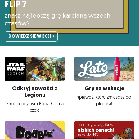
FLIP 7
znasz najlepszą grę karcianą wszech
czasów?
DOWIEDZ SIĘ WIĘCEJ
Odkryj nowości z
Gry na wakacje
Legionu
sprawdź, które zmieścisz do
z koncepcyjnym Boba Fett na
plecaka!
czele