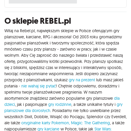
O sklepie REBEL.pl
Witaj na Rebel.pl, największym sklepie w Polsce oferującym gry
planszowe, karciane, RPG i akcesoria! Od 2003 roku gromadzimy
pasjonatów planszówek i tworzymy społeczność, która spędza
mnóstwo czasu przy planszy - zarówno w pracy, jak i w czasie
wolnym. Aby Cię zaprosić do naszego świata i przedstawić naszą
ofertę, przygotowaliśmy krótki przewodnik. Przy planszy spotkasz
się z bliskimi, spędzisz czas w interesujący i interaktywny sposób,
tworząc niezapomniane wspomnienia. Jeśli dopiero zaczynasz
przygodę z planszówkami, szukasz
gry na prezent
lub masz jakieś
pytania -
nie wahaj się pytać
! Chętnie odpowiemy, doradzimy i
spełnimy twoje planszówkowe pragnienia. W naszym
asortymencie znajdziesz zarówno popularne gry planszowe
dla
dzieci
, jak i pasjonujące
gry rodzinne
, a także unikalne tytuły i
gry
planszowe dla dorosłych
. Posiadamy nie tylko uwielbiane przez
wszystkich Dixit, Dobble, Wsiąść do Pociągu, Splendor czy Everdell,
ale także
oryginalne karty Pokemon,
Magic: The Gathering
, a także
najpopularniejsze
gry karciane
w Polsce, takie jak
Star Wars: