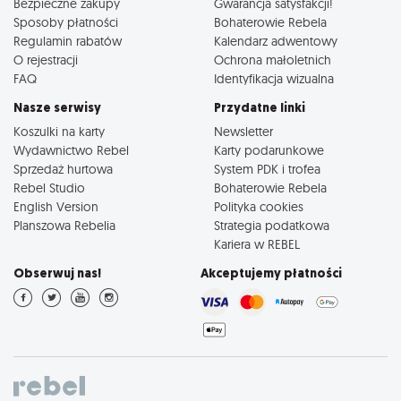
Bezpieczne zakupy
Gwarancja satysfakcji!
Sposoby płatności
Bohaterowie Rebela
Regulamin rabatów
Kalendarz adwentowy
O rejestracji
Ochrona małoletnich
FAQ
Identyfikacja wizualna
Nasze serwisy
Przydatne linki
Koszulki na karty
Newsletter
Wydawnictwo Rebel
Karty podarunkowe
Sprzedaż hurtowa
System PDK i trofea
Rebel Studio
Bohaterowie Rebela
English Version
Polityka cookies
Planszowa Rebelia
Strategia podatkowa
Kariera w REBEL
Obserwuj nas!
Akceptujemy płatności