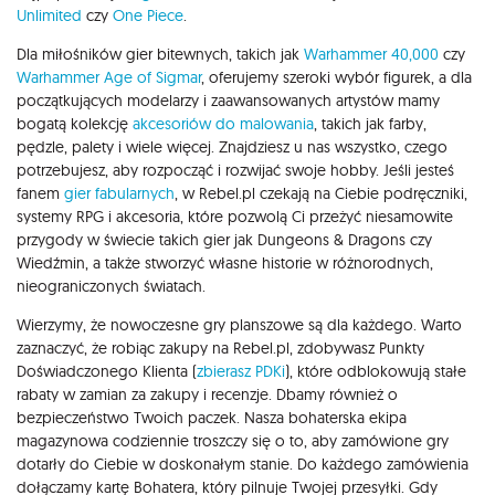
Unlimited
czy
One Piece
.
Dla miłośników gier bitewnych, takich jak
Warhammer 40,000
czy
Warhammer Age of Sigmar
, oferujemy szeroki wybór figurek, a dla
początkujących modelarzy i zaawansowanych artystów mamy
bogatą kolekcję
akcesoriów do malowania
, takich jak farby,
pędzle, palety i wiele więcej. Znajdziesz u nas wszystko, czego
potrzebujesz, aby rozpocząć i rozwijać swoje hobby. Jeśli jesteś
fanem
gier fabularnych
, w Rebel.pl czekają na Ciebie podręczniki,
systemy RPG i akcesoria, które pozwolą Ci przeżyć niesamowite
przygody w świecie takich gier jak Dungeons & Dragons czy
Wiedźmin, a także stworzyć własne historie w różnorodnych,
nieograniczonych światach.
Wierzymy, że nowoczesne gry planszowe są dla każdego. Warto
zaznaczyć, że robiąc zakupy na Rebel.pl, zdobywasz Punkty
Doświadczonego Klienta (
zbierasz PDKi
), które odblokowują stałe
rabaty w zamian za zakupy i recenzje. Dbamy również o
bezpieczeństwo Twoich paczek. Nasza bohaterska ekipa
magazynowa codziennie troszczy się o to, aby zamówione gry
dotarły do Ciebie w doskonałym stanie. Do każdego zamówienia
dołączamy kartę Bohatera, który pilnuje Twojej przesyłki. Gdy