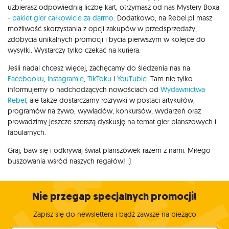
uzbierasz odpowiednią liczbę kart, otrzymasz od nas Mystery Boxa
-
pakiet gier całkowicie za darmo
. Dodatkowo, na Rebel.pl masz
możliwość skorzystania z opcji zakupów w przedsprzedaży,
zdobycia unikalnych promocji i bycia pierwszym w kolejce do
wysyłki. Wystarczy tylko czekać na kuriera.
Jeśli nadal chcesz więcej, zachęcamy do śledzenia nas na
Facebooku
,
Instagramie
,
TikToku
i
YouTubie
. Tam nie tylko
informujemy o nadchodzących nowościach od
Wydawnictwa
Rebel
, ale także dostarczamy rozrywki w postaci artykułów,
programów na żywo, wywiadów, konkursów, wydarzeń oraz
prowadzimy jeszcze szerszą dyskusję na temat gier planszowych i
fabularnych.
Graj, baw się i odkrywaj świat planszówek razem z nami. Miłego
buszowania wśród naszych regałów! :)
Nie przegap specjalnych promocji!
Zapisz się do newslettera i bądź zawsze na bieżąco