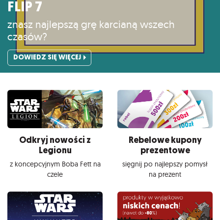
FLIP 7
znasz najlepszą grę karcianą wszech
czasów?
DOWIEDZ SIĘ WIĘCEJ
Odkryj nowości z
Rebelowe kupony
Legionu
prezentowe
z koncepcyjnym Boba Fett na
sięgnij po najlepszy pomysł
czele
na prezent