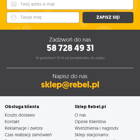
Twój adres e-mail
Twoje imię
ZAPISZ SIĘ!
Zadzwoń do nas
58 728 49 31
W godzinach 10-14 od poniedziałku do piątku
Napisz do nas
sklep@rebel.pl
Obsługa klienta
Sklep Rebel.pl
Koszty dostawy
O nas
Kontakt
Opinie Klientów
Reklamacje i zwroty
Wyróżnienia i nagrody
Czas realizacji zamówień
Sklep stacjonarny