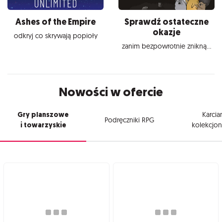
Ashes of the Empire
Sprawdź ostateczne
okazje
odkryj co skrywają popioły
zanim bezpowrotnie znikną...
Nowości w ofercie
Gry planszowe
Karcia
Podręczniki RPG
i towarzyskie
kolekcjon