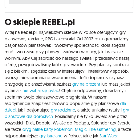
O sklepie REBEL.pl
Witaj na Rebel.pl, największym sklepie w Polsce oferującym gry
planszowe, karciane, RPG i akcesoria! Od 2003 roku gromadzimy
pasjonatów planszówek i tworzymy społeczność, która spędza
mnóstwo czasu przy planszy - zarówno w pracy, jak i w czasie
wolnym. Aby Cię zaprosić do naszego świata i przedstawić naszą
ofertę, przygotowaliśmy krótki przewodnik. Przy planszy spotkasz
się z bliskimi, spędzisz czas w interesujący i interaktywny sposób,
tworząc niezapomniane wspomnienia. Jeśli dopiero zaczynasz
przygodę z planszówkami, szukasz
gry na prezent
lub masz jakieś
pytania -
nie wahaj się pytać
! Chętnie odpowiemy, doradzimy i
spełnimy twoje planszówkowe pragnienia. W naszym
asortymencie znajdziesz zarówno popularne gry planszowe
dla
dzieci
, jak i pasjonujące
gry rodzinne
, a także unikalne tytuły i
gry
planszowe dla dorosłych
. Posiadamy nie tylko uwielbiane przez
wszystkich Dixit, Dobble, Wsiąść do Pociągu, Splendor czy Everdell,
ale także
oryginalne karty Pokemon,
Magic: The Gathering
, a także
najpopularniejsze
gry karciane
w Polsce, takie jak
Star Wars: