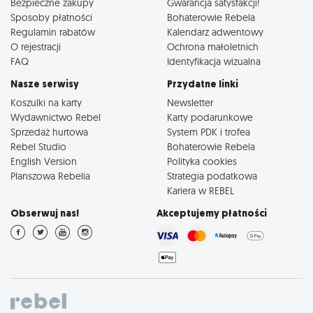
Bezpieczne zakupy
Gwarancja satysfakcji!
Sposoby płatności
Bohaterowie Rebela
Regulamin rabatów
Kalendarz adwentowy
O rejestracji
Ochrona małoletnich
FAQ
Identyfikacja wizualna
Nasze serwisy
Przydatne linki
Koszulki na karty
Newsletter
Wydawnictwo Rebel
Karty podarunkowe
Sprzedaż hurtowa
System PDK i trofea
Rebel Studio
Bohaterowie Rebela
English Version
Polityka cookies
Planszowa Rebelia
Strategia podatkowa
Kariera w REBEL
Obserwuj nas!
Akceptujemy płatności