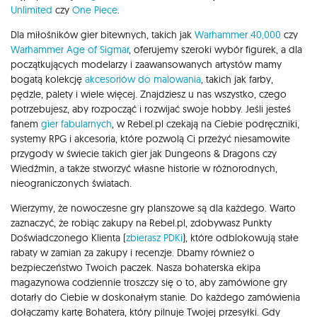
Unlimited
czy
One Piece
.
Dla miłośników gier bitewnych, takich jak
Warhammer 40,000
czy
Warhammer Age of Sigmar
, oferujemy szeroki wybór figurek, a dla
początkujących modelarzy i zaawansowanych artystów mamy
bogatą kolekcję
akcesoriów do malowania
, takich jak farby,
pędzle, palety i wiele więcej. Znajdziesz u nas wszystko, czego
potrzebujesz, aby rozpocząć i rozwijać swoje hobby. Jeśli jesteś
fanem
gier fabularnych
, w Rebel.pl czekają na Ciebie podręczniki,
systemy RPG i akcesoria, które pozwolą Ci przeżyć niesamowite
przygody w świecie takich gier jak Dungeons & Dragons czy
Wiedźmin, a także stworzyć własne historie w różnorodnych,
nieograniczonych światach.
Wierzymy, że nowoczesne gry planszowe są dla każdego. Warto
zaznaczyć, że robiąc zakupy na Rebel.pl, zdobywasz Punkty
Doświadczonego Klienta (
zbierasz PDKi
), które odblokowują stałe
rabaty w zamian za zakupy i recenzje. Dbamy również o
bezpieczeństwo Twoich paczek. Nasza bohaterska ekipa
magazynowa codziennie troszczy się o to, aby zamówione gry
dotarły do Ciebie w doskonałym stanie. Do każdego zamówienia
dołączamy kartę Bohatera, który pilnuje Twojej przesyłki. Gdy