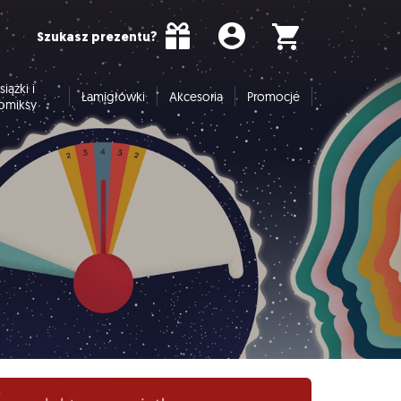
Szukasz prezentu?
siążki i
Łamigłówki
Akcesoria
Promocje
omiksy