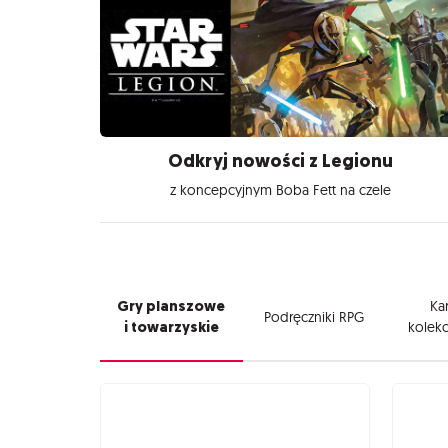
Odkryj nowości z Legionu
z koncepcyjnym Boba Fett na czele
Gry planszowe
Kar
Podręczniki RPG
i towarzyskie
kolekc