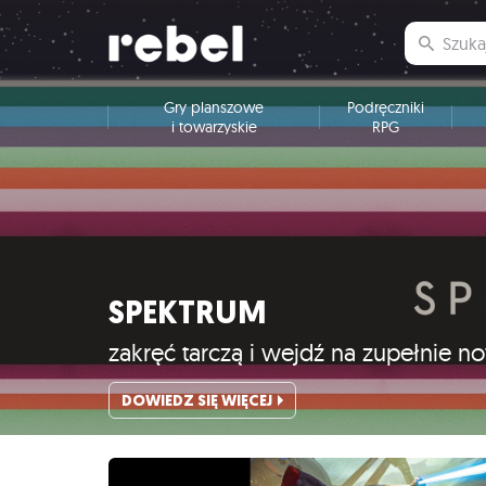
Gry planszowe
Podręczniki
i towarzyskie
RPG
SPEKTRUM
zakręć tarczą i wejdź na zupełnie 
DOWIEDZ SIĘ WIĘCEJ