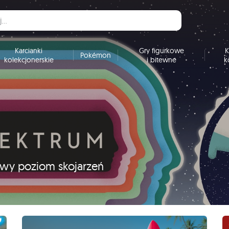
Karcianki
Gry figurkowe
K
Pokémon
kolekcjonerskie
i bitewne
k
nowy poziom skojarzeń