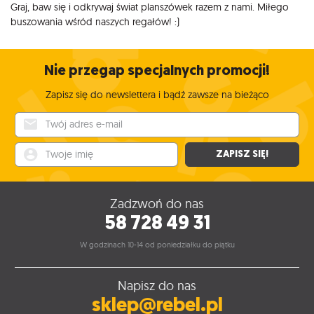
Graj, baw się i odkrywaj świat planszówek razem z nami. Miłego
buszowania wśród naszych regałów! :)
Nie przegap specjalnych promocji!
Zapisz się do newslettera i bądź zawsze na bieżąco
Twój adres e-mail
Twoje imię
ZAPISZ SIĘ!
Zadzwoń do nas
58 728 49 31
W godzinach 10-14 od poniedziałku do piątku
Napisz do nas
sklep@rebel.pl