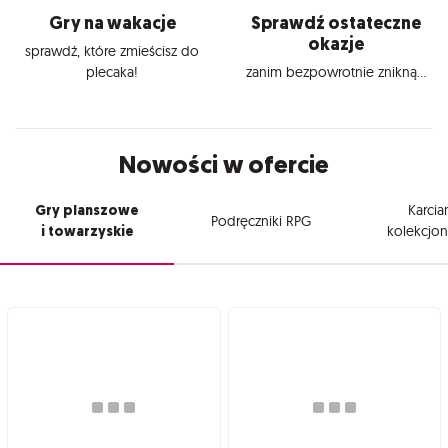
Gry na wakacje
Sprawdź ostateczne
okazje
sprawdź, które zmieścisz do
plecaka!
zanim bezpowrotnie znikną...
Nowości w ofercie
Gry planszowe
Karcia
Podręczniki RPG
i towarzyskie
kolekcjon