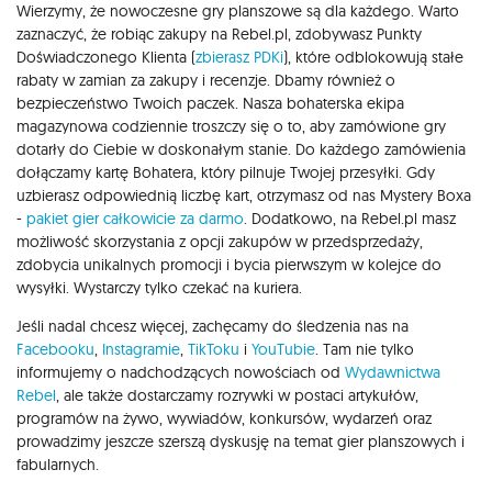
Wierzymy, że nowoczesne gry planszowe są dla każdego. Warto
zaznaczyć, że robiąc zakupy na Rebel.pl, zdobywasz Punkty
Doświadczonego Klienta (
zbierasz PDKi
), które odblokowują stałe
rabaty w zamian za zakupy i recenzje. Dbamy również o
bezpieczeństwo Twoich paczek. Nasza bohaterska ekipa
magazynowa codziennie troszczy się o to, aby zamówione gry
dotarły do Ciebie w doskonałym stanie. Do każdego zamówienia
dołączamy kartę Bohatera, który pilnuje Twojej przesyłki. Gdy
uzbierasz odpowiednią liczbę kart, otrzymasz od nas Mystery Boxa
-
pakiet gier całkowicie za darmo
. Dodatkowo, na Rebel.pl masz
możliwość skorzystania z opcji zakupów w przedsprzedaży,
zdobycia unikalnych promocji i bycia pierwszym w kolejce do
wysyłki. Wystarczy tylko czekać na kuriera.
Jeśli nadal chcesz więcej, zachęcamy do śledzenia nas na
Facebooku
,
Instagramie
,
TikToku
i
YouTubie
. Tam nie tylko
informujemy o nadchodzących nowościach od
Wydawnictwa
Rebel
, ale także dostarczamy rozrywki w postaci artykułów,
programów na żywo, wywiadów, konkursów, wydarzeń oraz
prowadzimy jeszcze szerszą dyskusję na temat gier planszowych i
fabularnych.