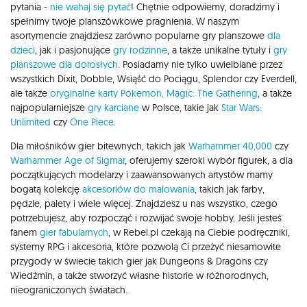
pytania -
nie wahaj się pytać
! Chętnie odpowiemy, doradzimy i
spełnimy twoje planszówkowe pragnienia. W naszym
asortymencie znajdziesz zarówno popularne gry planszowe
dla
dzieci
, jak i pasjonujące
gry rodzinne
, a także unikalne tytuły i
gry
planszowe dla dorosłych
. Posiadamy nie tylko uwielbiane przez
wszystkich Dixit, Dobble, Wsiąść do Pociągu, Splendor czy Everdell,
ale także
oryginalne karty Pokemon,
Magic: The Gathering
, a także
najpopularniejsze
gry karciane
w Polsce, takie jak
Star Wars:
Unlimited
czy
One Piece
.
Dla miłośników gier bitewnych, takich jak
Warhammer 40,000
czy
Warhammer Age of Sigmar
, oferujemy szeroki wybór figurek, a dla
początkujących modelarzy i zaawansowanych artystów mamy
bogatą kolekcję
akcesoriów do malowania
, takich jak farby,
pędzle, palety i wiele więcej. Znajdziesz u nas wszystko, czego
potrzebujesz, aby rozpocząć i rozwijać swoje hobby. Jeśli jesteś
fanem
gier fabularnych
, w Rebel.pl czekają na Ciebie podręczniki,
systemy RPG i akcesoria, które pozwolą Ci przeżyć niesamowite
przygody w świecie takich gier jak Dungeons & Dragons czy
Wiedźmin, a także stworzyć własne historie w różnorodnych,
nieograniczonych światach.