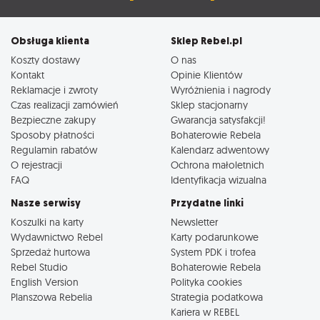
Obsługa klienta
Sklep Rebel.pl
Koszty dostawy
O nas
Kontakt
Opinie Klientów
Reklamacje i zwroty
Wyróżnienia i nagrody
Czas realizacji zamówień
Sklep stacjonarny
Bezpieczne zakupy
Gwarancja satysfakcji!
Sposoby płatności
Bohaterowie Rebela
Regulamin rabatów
Kalendarz adwentowy
O rejestracji
Ochrona małoletnich
FAQ
Identyfikacja wizualna
Nasze serwisy
Przydatne linki
Koszulki na karty
Newsletter
Wydawnictwo Rebel
Karty podarunkowe
Sprzedaż hurtowa
System PDK i trofea
Rebel Studio
Bohaterowie Rebela
English Version
Polityka cookies
Planszowa Rebelia
Strategia podatkowa
Kariera w REBEL