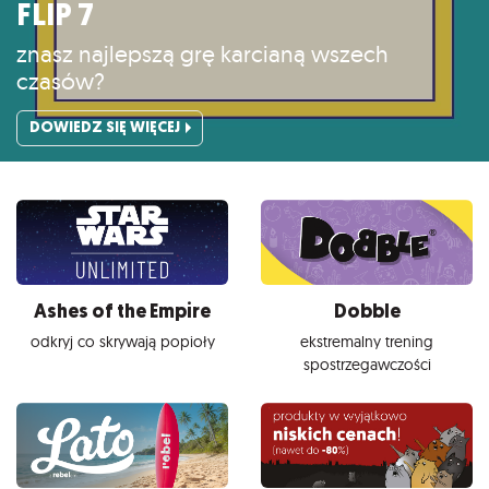
FLIP 7
znasz najlepszą grę karcianą wszech
czasów?
DOWIEDZ SIĘ WIĘCEJ
Ashes of the Empire
Dobble
odkryj co skrywają popioły
ekstremalny trening
spostrzegawczości