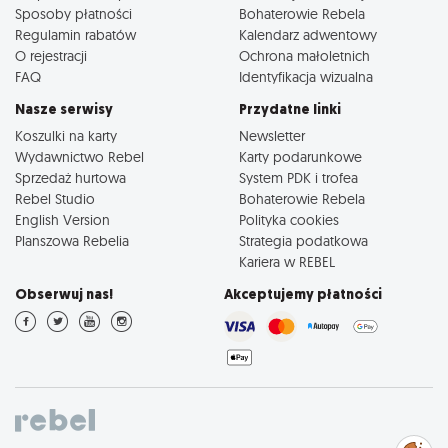
Sposoby płatności
Bohaterowie Rebela
Regulamin rabatów
Kalendarz adwentowy
O rejestracji
Ochrona małoletnich
FAQ
Identyfikacja wizualna
Nasze serwisy
Przydatne linki
Koszulki na karty
Newsletter
Wydawnictwo Rebel
Karty podarunkowe
Sprzedaż hurtowa
System PDK i trofea
Rebel Studio
Bohaterowie Rebela
English Version
Polityka cookies
Planszowa Rebelia
Strategia podatkowa
Kariera w REBEL
Obserwuj nas!
Akceptujemy płatności
Zarządzaj