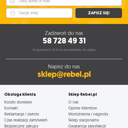
Twoje imię
ZAPISZ SIĘ!
Zadzwoń do nas
58 728 49 31
W godzinach 10-14 od poniedziałku do piątku
Napisz do nas
sklep@rebel.pl
Obsługa klienta
Sklep Rebel.pl
Koszty dostawy
O nas
Kontakt
Opinie Klientów
Reklamacje i zwroty
Wyróżnienia i nagrody
Czas realizacji zamówień
Sklep stacjonarny
Bezpieczne zakupy
Gwarancja satysfakcji!