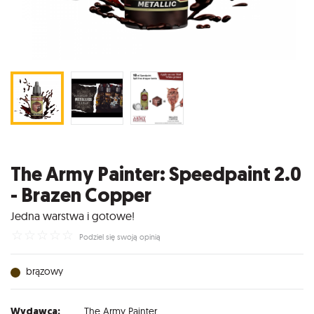
The Army Painter: Speedpaint 2.0
- Brazen Copper
Jedna warstwa i gotowe!
☆
☆
☆
☆
☆
Podziel się swoją opinią
brązowy
Wydawca:
The Army Painter