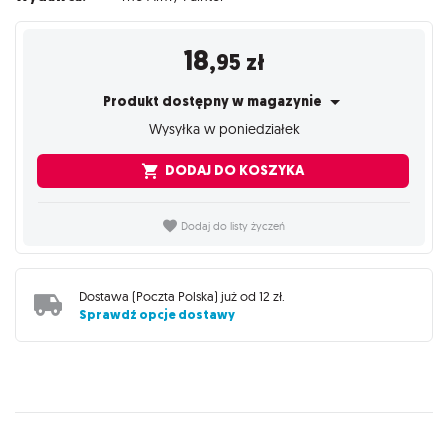
18
,95
zł
Produkt dostępny w magazynie
Wysyłka w poniedziałek
DODAJ DO KOSZYKA
Dodaj do listy życzeń
Dostawa (
Poczta Polska
) już od
12 zł
.
Sprawdź opcje dostawy