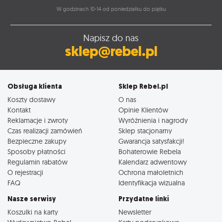
W godzinach 10-14 od poniedziałku do piątku
Napisz do nas
sklep@rebel.pl
Obsługa klienta
Sklep Rebel.pl
Koszty dostawy
O nas
Kontakt
Opinie Klientów
Reklamacje i zwroty
Wyróżnienia i nagrody
Czas realizacji zamówień
Sklep stacjonarny
Bezpieczne zakupy
Gwarancja satysfakcji!
Sposoby płatności
Bohaterowie Rebela
Regulamin rabatów
Kalendarz adwentowy
O rejestracji
Ochrona małoletnich
FAQ
Identyfikacja wizualna
Nasze serwisy
Przydatne linki
Koszulki na karty
Newsletter