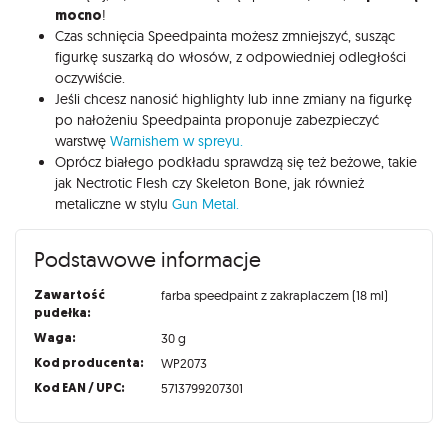
mocno
!
Czas schnięcia Speedpainta możesz zmniejszyć, susząc
figurkę suszarką do włosów, z odpowiedniej odległości
oczywiście.
Jeśli chcesz nanosić highlighty lub inne zmiany na figurkę
po nałożeniu Speedpainta proponuje zabezpieczyć
warstwę
Warnishem w spreyu.
Oprócz białego podkładu sprawdzą się też beżowe, takie
jak Nectrotic Flesh czy Skeleton Bone, jak również
metaliczne w stylu
Gun Metal.
Podstawowe informacje
Zawartość
farba speedpaint z zakraplaczem (18 ml)
pudełka:
Waga:
30 g
Kod producenta:
WP2073
Kod EAN / UPC:
5713799207301