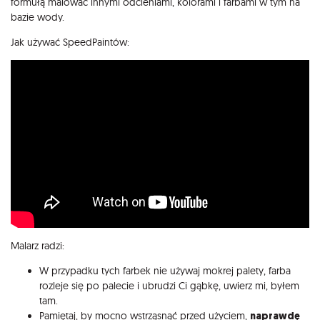
formułą malować innymi odcieniami, kolorami i farbami w tym na
bazie wody.
Jak używać SpeedPaintów:
Malarz radzi:
W przypadku tych farbek nie używaj mokrej palety, farba
rozleje się po palecie i ubrudzi Ci gąbkę, uwierz mi, byłem
tam.
Pamiętaj, by mocno wstrząsnąć przed użyciem,
naprawdę