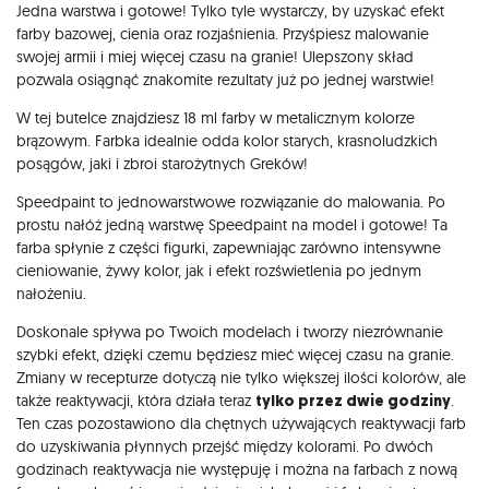
Opis
Jedna warstwa i gotowe! Tylko tyle wystarczy, by uzyskać efekt
farby bazowej, cienia oraz rozjaśnienia. Przyśpiesz malowanie
swojej armii i miej więcej czasu na granie! Ulepszony skład
pozwala osiągnąć znakomite rezultaty już po jednej warstwie!
W tej butelce znajdziesz 18 ml farby w metalicznym kolorze
brązowym. Farbka idealnie odda kolor starych, krasnoludzkich
posągów, jaki i zbroi starożytnych Greków!
Speedpaint to jednowarstwowe rozwiązanie do malowania. Po
prostu nałóż jedną warstwę Speedpaint na model i gotowe! Ta
farba spłynie z części figurki, zapewniając zarówno intensywne
cieniowanie, żywy kolor, jak i efekt rozświetlenia po jednym
nałożeniu.
Doskonale spływa po Twoich modelach i tworzy niezrównanie
szybki efekt, dzięki czemu będziesz mieć więcej czasu na granie.
Zmiany w recepturze dotyczą nie tylko większej ilości kolorów, ale
także reaktywacji, która działa teraz
tylko przez dwie godziny
.
Ten czas pozostawiono dla chętnych używających reaktywacji farb
do uzyskiwania płynnych przejść między kolorami. Po dwóch
godzinach reaktywacja nie występuję i można na farbach z nową