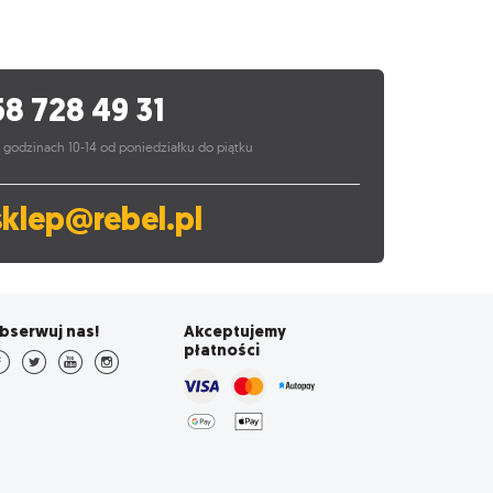
58 728 49 31
 godzinach 10-14 od poniedziałku do piątku
sklep@rebel.pl
bserwuj nas!
Akceptujemy
płatności