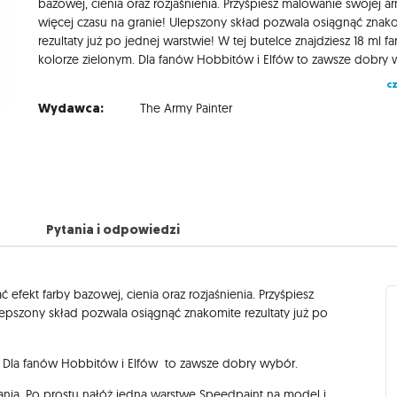
bazowej, cienia oraz rozjaśnienia. Przyśpiesz malowanie swojej arm
więcej czasu na granie! Ulepszony skład pozwala osiągnąć znak
rezultaty już po jednej warstwie! W tej butelce znajdziesz 18 ml f
cz
Wydawca:
The Army Painter
Pytania i odpowiedzi
 efekt farby bazowej, cienia oraz rozjaśnienia. Przyśpiesz
Ulepszony skład pozwala osiągnąć znakomite rezultaty już po
ym. Dla fanów Hobbitów i Elfów to zawsze dobry wybór.
ia. Po prostu nałóż jedną warstwę Speedpaint na model i