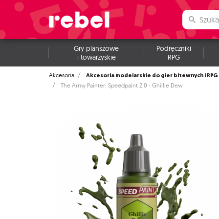
Gry planszowe
Podręczniki
i towarzyskie
RPG
Akcesoria modelarskie do gier bitewnych i RPG
Akcesoria
The Army Painter: Speedpaint 2.0 - Ghillie Dew