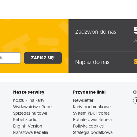
Zadzwoń do nas
W
ZAPISZ SIĘ!
Napisz do nas
Nasze serwisy
Przydatne linki
O
Koszulki na karty
Newsletter
Wydawnictwo Rebel
Karty podarunkowe
Sprzedaż hurtowa
System PDK i trofea
Rebel Studio
Bohaterowie Rebela
English Version
Polityka cookies
Planszowa Rebelia
Strategia podatkowa