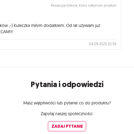
Recenzja klienta, który nabył ten produkt
szków ;-) Kuleczka miłym dodatkiem. Od lat używam już
ECAM!!!
04.09.2025 20:59
Pytania i odpowiedzi
Masz wątpliwości lub pytanie co do produktu?
Zapytaj naszej społeczności.
ZADAJ PYTANIE