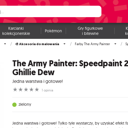
Karcianki
Gry figurkowe
K
Pokémon
kolekcjonerskie
i bitewne
k
🎨 Akcesoria do malowania
Farby The Army Painter
S
The Army Painter: Speedpaint 2
Ghillie Dew
Jedna warstwa i gotowe!
☆
☆
☆
☆
☆
1 opinia
zielony
Jedna warstwa i gotowe! Tylko tyle wystarczy, by uzyskać efekt f