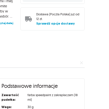
ii i miej
omite
arby w
Dostawa (
Poczta Polska
) już od
kolorze zielonym. Dla fanów Hobbitów i Elfów to zawsze dobry wybór. Speedpaint to jednowarstwowe rozwiązanie do malowania. Po prostu nałóż jedną warstwę Speedpaint na model i gotowe! Ta farba spłynie z części figurki, zapewniając zarówno intensywne cieniowanie, żywy kolor, jak i efekt rozświetlenia po jednym nałożeniu. Doskonale spływa po Twoich modelach i tworzy niezrównanie szybki efekt, dzięki czemu będziesz mieć więcej czasu na granie. Zmiany w recepturze dotyczą nie tylko większej ilości kolorów, ale także reaktywacji, która działa teraz tylko przez dwie godziny. Ten czas pozostawiono dla chętnych używających reaktywacji farb do uzyskiwania płynnych przejść między kolorami. Po dwóch godzinach reaktywacja nie występuję i można na farbach z nową formułą malować innymi odcieniami, kolorami i farbami w tym na bazie wody. Jak używać SpeedPaintów: Malarz radzi: W przypadku tych farbek nie używaj mokrej palety, farba rozleje się po palecie i ubrudzi Ci gąbkę, uwierz mi, byłem tam. Pamiętaj, by mocno wstrząsnąć przed użyciem, naprawdę mocno! Czas schnięcia Speedpainta możesz zmniejszyć, susząc figurkę suszarką do włosów, z odpowiedniej odległości oczywiście. Jeśli chcesz nanosić highlighty lub inne zmiany na figurkę po nałożeniu Speedpainta proponuje zabezpieczyć warstwę Warnishem w spreyu. Oprócz białego podkładu sprawdzą się też beżowe, takie jak Nectrotic Flesh czy Skeleton Bone, jak również metaliczne w stylu Gun Metal.
12 zł
.
ytaj dalej
Sprawdź opcje dostawy
Podstawowe informacje
Zawartość
farba speedpaint z zakraplaczem (18
pudełka:
ml)
Waga:
30 g