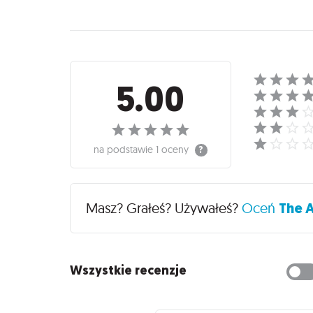
Recenzje
5.00
na podstawie
1 oceny
Masz? Grałeś? Używałeś?
Oceń
The A
Wszystkie recenzje