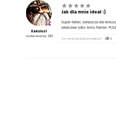
Jak dla mnie ideał :)
Super farbki, zwłaszcza dla leniu
właściwie tylko Army Painter. POL
Kakulus1
Liczba recenzji: 280
0
Czy recenzja była przydatna?