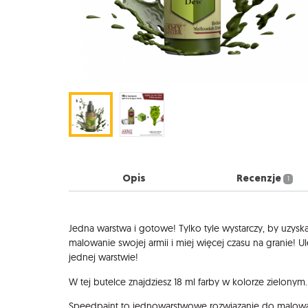
Opis
Recenzje
1
Opis
Jedna warstwa i gotowe! Tylko tyle wystarczy, by uzyskać
malowanie swojej armii i miej więcej czasu na granie! 
jednej warstwie!
W tej butelce znajdziesz 18 ml farby w kolorze zielon
Speedpaint to jednowarstwowe rozwiązanie do malowan