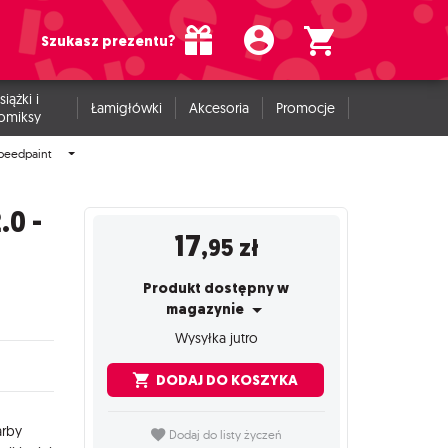
Szukasz prezentu?
siążki i
Łamigłówki
Akcesoria
Promocje
omiksy
peedpaint
.0 -
17
,95
zł
Produkt dostępny w
magazynie
Wysyłka jutro
DODAJ DO KOSZYKA
arby
Dodaj do listy życzeń