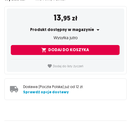
13
,95
zł
Produkt dostępny w magazynie
Wysyłka jutro
DODAJ DO KOSZYKA
Dodaj do listy życzeń
Dostawa (
Poczta Polska
) już od
12 zł
.
Sprawdź opcje dostawy