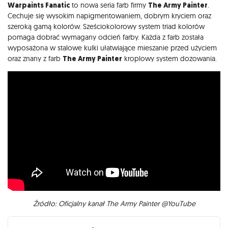
Opis
Warpaints Fanatic
to nowa seria farb firmy
The Army Painter
.
Cechuje się wysokim napigmentowaniem, dobrym kryciem oraz
szeroką gamą kolorów. Sześciokolorowy system triad kolorów
pomaga dobrać wymagany odcień farby. Każda z farb została
wyposażona w stalowe kulki ułatwiające mieszanie przed użyciem
oraz znany z farb
The Army Painter
kroplowy system dozowania.
Źródło: Oficjalny kanał The Army Painter @YouTube