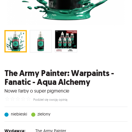
The Army Painter: Warpaints -
Fanatic - Aqua Alchemy
Nowe farby o super pigmencie
☆
☆
☆
☆
☆
Podziel się swoją opinią
niebieski
zielony
Wydawca:
The Army Painter