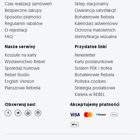
Czas realizacji zamówień
Sklep stacjonarny
Bezpieczne zakupy
Gwarancja satysfakcji!
Sposoby płatności
Bohaterowie Rebela
Regulamin rabatów
Kalendarz adwentowy
O rejestracji
Ochrona małoletnich
FAQ
Identyfikacja wizualna
Nasze serwisy
Przydatne linki
Koszulki na karty
Newsletter
Wydawnictwo Rebel
Karty podarunkowe
Sprzedaż hurtowa
System PDK i trofea
Rebel Studio
Bohaterowie Rebela
English Version
Polityka cookies
Planszowa Rebelia
Strategia podatkowa
Kariera w REBEL
Obserwuj nas!
Akceptujemy płatności