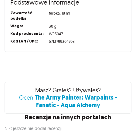
Podstawowe informacje
Zawartość
farbka, 18 ml
pudełka:
Waga:
30 g
Kod producenta:
WP3047
Kod EAN / UPC:
5713799304703
Recenzje
Masz? Grałeś? Używałeś?
The Army Painter: Warpaints -
Oceń
Fanatic - Aqua Alchemy
Recenzje na innych portalach
Nikt jeszcze nie dodał recenzji.