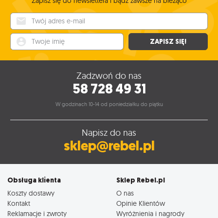
Zapisz się do newslettera i bądź zawsze na bieżąco
Twój adres e-mail
Twoje imię
ZAPISZ SIĘ!
Zadzwoń do nas
58 728 49 31
W godzinach 10-14 od poniedziałku do piątku
Napisz do nas
sklep@rebel.pl
Obsługa klienta
Sklep Rebel.pl
Koszty dostawy
O nas
Kontakt
Opinie Klientów
Reklamacje i zwroty
Wyróżnienia i nagrody