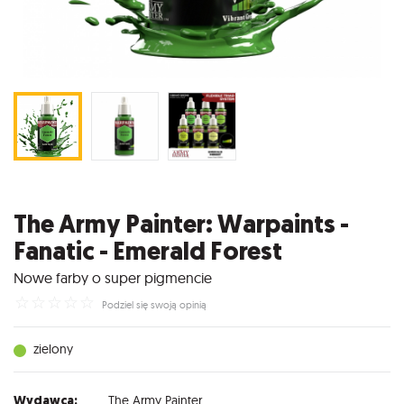
The Army Painter: Warpaints -
Fanatic - Emerald Forest
Nowe farby o super pigmencie
☆
☆
☆
☆
☆
Podziel się swoją opinią
zielony
Wydawca:
The Army Painter