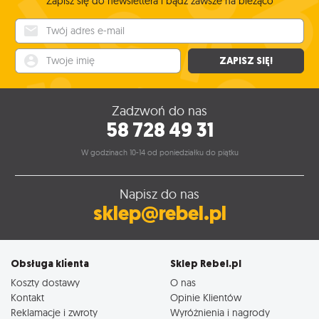
Zapisz się do newslettera i bądź zawsze na bieżąco
Twój adres e-mail
Twoje imię
ZAPISZ SIĘ!
Zadzwoń do nas
58 728 49 31
W godzinach 10-14 od poniedziałku do piątku
Napisz do nas
sklep@rebel.pl
Obsługa klienta
Sklep Rebel.pl
Koszty dostawy
O nas
Kontakt
Opinie Klientów
Reklamacje i zwroty
Wyróżnienia i nagrody