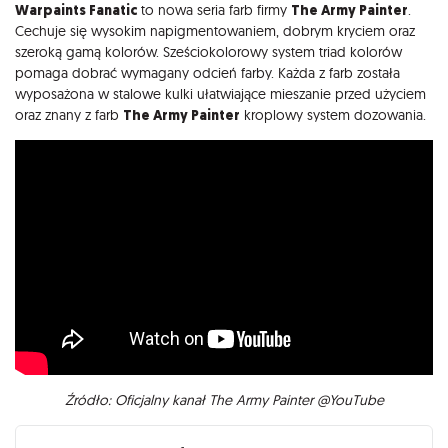
Opis
Warpaints Fanatic
to nowa seria farb firmy
The Army Painter
.
Cechuje się wysokim napigmentowaniem, dobrym kryciem oraz
szeroką gamą kolorów. Sześciokolorowy system triad kolorów
pomaga dobrać wymagany odcień farby. Każda z farb została
wyposażona w stalowe kulki ułatwiające mieszanie przed użyciem
oraz znany z farb
The Army Painter
kroplowy system dozowania.
Źródło: Oficjalny kanał The Army Painter @YouTube