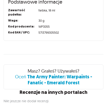
Podstawowe informacje
Zawartość
farbka, 18 ml
pudełka:
Waga:
30 g
Kod producenta:
WP3055
Kod EAN / UPC:
5713799305502
Recenzje
Masz? Grałeś? Używałeś?
The Army Painter: Warpaints -
Oceń
Fanatic - Emerald Forest
Recenzje na innych portalach
Nikt jeszcze nie dodał recenzji.