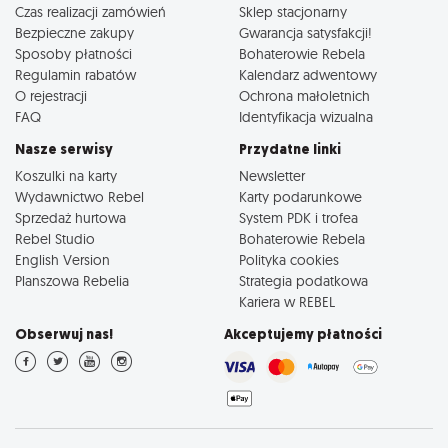
Czas realizacji zamówień
Sklep stacjonarny
Bezpieczne zakupy
Gwarancja satysfakcji!
Sposoby płatności
Bohaterowie Rebela
Regulamin rabatów
Kalendarz adwentowy
O rejestracji
Ochrona małoletnich
FAQ
Identyfikacja wizualna
Nasze serwisy
Przydatne linki
Koszulki na karty
Newsletter
Wydawnictwo Rebel
Karty podarunkowe
Sprzedaż hurtowa
System PDK i trofea
Rebel Studio
Bohaterowie Rebela
English Version
Polityka cookies
Planszowa Rebelia
Strategia podatkowa
Kariera w REBEL
Obserwuj nas!
Akceptujemy płatności