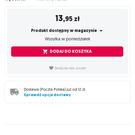
13
,95
zł
Produkt dostępny w magazynie
Wysyłka w poniedziałek
DODAJ DO KOSZYKA
Dodaj do listy życzeń
Dostawa (
Poczta Polska
) już od
12 zł
.
Sprawdź opcje dostawy