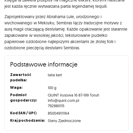
jest każda ręcznie wytwarzana partia legendarnej tequili.
Zaprojektowany przez Abrahama Lule, urodzonego i
wychowanego w Meksyku, Sembras łączy tradycyjne motywy z
aurą magii otaczającą destylarnię. Każde opakowanie jest starannie
zapakowane w wysokiej jakości, teksturowane pudełko
papierowe ozdobione najlepszymi akcentami ze złotej folii i
ozdobione pieczęcią destylarni Sembras.
Podstawowe informacje
Zawartość
talia kart
pudełka:
Waga:
100 g
Podmiot
QUINT Irysowa 16 87-199 Toruń
gospodarczy:
Info@quint.com.pl
792880115
Kod EAN / UPC:
850049111164
Kraj pochodzenia:
Stany Zjednoczone