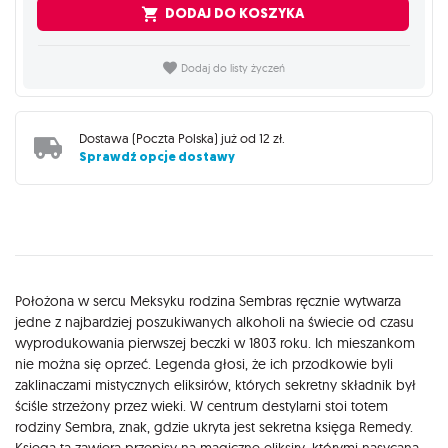
DODAJ DO KOSZYKA
Dodaj do listy życzeń
Dostawa (
Poczta Polska
) już od
12 zł
.
Sprawdź opcje dostawy
Opis
Położona w sercu Meksyku rodzina Sembras ręcznie wytwarza
jedne z najbardziej poszukiwanych alkoholi na świecie od czasu
wyprodukowania pierwszej beczki w 1803 roku. Ich mieszankom
nie można się oprzeć. Legenda głosi, że ich przodkowie byli
zaklinaczami mistycznych eliksirów, których sekretny składnik był
ściśle strzeżony przez wieki. W centrum destylarni stoi totem
rodziny Sembra, znak, gdzie ukryta jest sekretna księga Remedy.
Księga ta zawiera przepisy na magiczne eliksiry, którymi nasycana