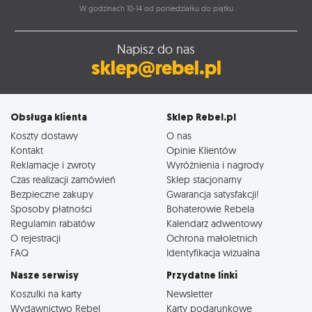
W godzinach 10-14 od poniedziałku do piątku
Napisz do nas
sklep@rebel.pl
Obsługa klienta
Sklep Rebel.pl
Koszty dostawy
O nas
Kontakt
Opinie Klientów
Reklamacje i zwroty
Wyróżnienia i nagrody
Czas realizacji zamówień
Sklep stacjonarny
Bezpieczne zakupy
Gwarancja satysfakcji!
Sposoby płatności
Bohaterowie Rebela
Regulamin rabatów
Kalendarz adwentowy
O rejestracji
Ochrona małoletnich
FAQ
Identyfikacja wizualna
Nasze serwisy
Przydatne linki
Koszulki na karty
Newsletter
Wydawnictwo Rebel
Karty podarunkowe