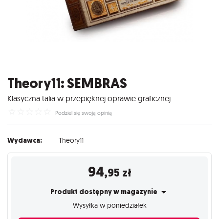
Theory11: SEMBRAS
Klasyczna talia w przepięknej oprawie graficznej
☆
☆
☆
☆
☆
Podziel się swoją opinią
Wydawca:
Theory11
94
,95
zł
Produkt dostępny w magazynie
Wysyłka w poniedziałek