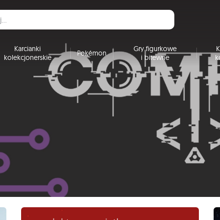
Karcianki
Gry figurkowe
K
Pokémon
kolekcjonerskie
i bitewne
k