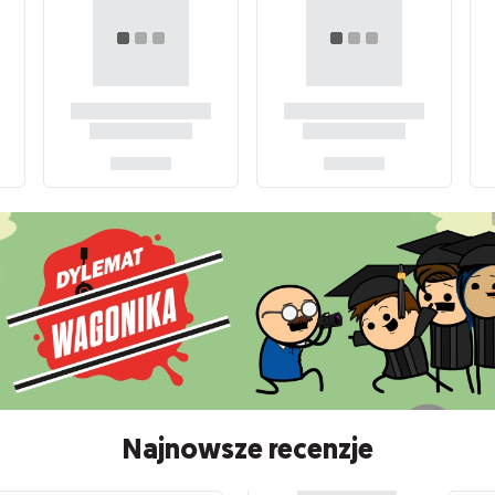
Najnowsze recenzje