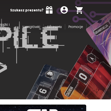
Szukasz prezentu?
siążki i
Łamigłówki
Akcesoria
Promocje
omiksy