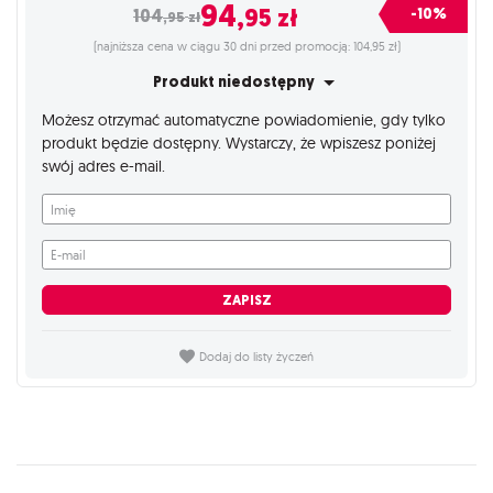
94
,95
zł
-10%
104
,95
zł
(najniższa cena w ciągu 30 dni przed promocją: 104,95 zł)
Produkt niedostępny
Możesz otrzymać automatyczne powiadomienie, gdy tylko
produkt będzie dostępny. Wystarczy, że wpiszesz poniżej
swój adres e-mail.
Imię
E-mail
ZAPISZ
Dodaj do listy życzeń