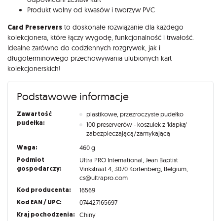
Produkt wolny od kwasów i tworzyw PVC
Card Preservers
to doskonałe rozwiązanie dla każdego
kolekcjonera, które łączy wygodę, funkcjonalność i trwałość.
Idealne zarówno do codziennych rozgrywek, jak i
długoterminowego przechowywania ulubionych kart
kolekcjonerskich!
Podstawowe informacje
Zawartość
plastikowe, przezroczyste pudełko
pudełka:
100 preserverów - koszulek z 'klapką'
zabezpieczającą/zamykającą
Waga:
460 g
Podmiot
Ultra PRO International, Jean Baptist
gospodarczy:
Vinkstraat 4, 3070 Kortenberg, Belgium,
cs@ultrapro.com
Kod producenta:
16569
Kod EAN / UPC:
074427165697
Kraj pochodzenia:
Chiny