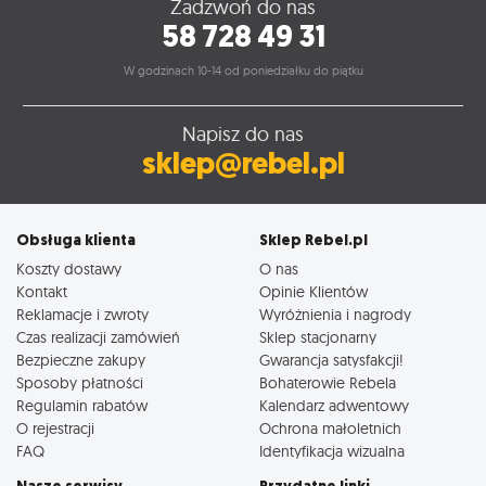
Zadzwoń do nas
58 728 49 31
W godzinach 10-14 od poniedziałku do piątku
Napisz do nas
sklep@rebel.pl
Obsługa klienta
Sklep Rebel.pl
Koszty dostawy
O nas
Kontakt
Opinie Klientów
Reklamacje i zwroty
Wyróżnienia i nagrody
Czas realizacji zamówień
Sklep stacjonarny
Bezpieczne zakupy
Gwarancja satysfakcji!
Sposoby płatności
Bohaterowie Rebela
Regulamin rabatów
Kalendarz adwentowy
O rejestracji
Ochrona małoletnich
FAQ
Identyfikacja wizualna