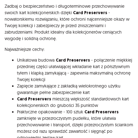
Opis
Zadbaj o bezpieczeństwo i długoterminowe przechowywanie
swoich kart kolekcjonerskich dzięki
Card Preservers
-
nowatorskiemu rozwiązaniu, które ochroni najcenniejsze okazy w
Twojej kolekcji i zabezpieczy je przed zniszczeniami i
zabrudzeniami. Produkt idealny dla kolekcjonerów ceniących
wygodę i solidną ochronę.
Najważniejsze cechy:
Unikatowa budowa
Card Preservers
- połączenie miękkiej
przedniej części ułatwiającej wkładanie kart z półsztywnym
tyłem i klapką zamykającą - zapewnia maksymalną ochronę
Twojej kolekcji
Zapięcie zamykające z zakładką wielokrotnego użytku
gwarantuje pełne zabezpieczenie kart
Card Preservers
mieszczą większość standardowych kart
kolekcjonerskich do grubości 35 punktów
Praktyczne opakowanie - 100 sztuk
Card Preservers
zamknięte w przezroczystym pudełku, które ułatwia
przechowywanie i transport, dzięki przezroczystym ściankom
możesz od razu sprawdzić zawartość i sięgnąć po
odpowiedni zestaw kart