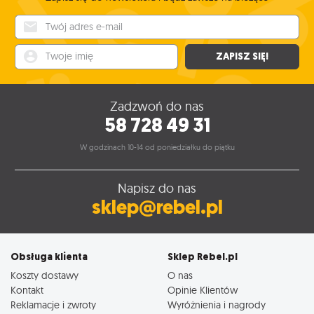
Twój adres e-mail
Twoje imię
ZAPISZ SIĘ!
Zadzwoń do nas
58 728 49 31
W godzinach 10-14 od poniedziałku do piątku
Napisz do nas
sklep@rebel.pl
Obsługa klienta
Sklep Rebel.pl
Koszty dostawy
O nas
Kontakt
Opinie Klientów
Reklamacje i zwroty
Wyróżnienia i nagrody