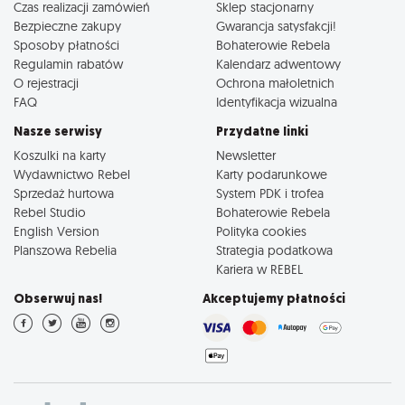
Czas realizacji zamówień
Sklep stacjonarny
Bezpieczne zakupy
Gwarancja satysfakcji!
Sposoby płatności
Bohaterowie Rebela
Regulamin rabatów
Kalendarz adwentowy
O rejestracji
Ochrona małoletnich
FAQ
Identyfikacja wizualna
Nasze serwisy
Przydatne linki
Koszulki na karty
Newsletter
Wydawnictwo Rebel
Karty podarunkowe
Sprzedaż hurtowa
System PDK i trofea
Rebel Studio
Bohaterowie Rebela
English Version
Polityka cookies
Planszowa Rebelia
Strategia podatkowa
Kariera w REBEL
Obserwuj nas!
Akceptujemy płatności