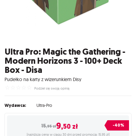
Ultra Pro: Magic the Gathering -
Modern Horizons 3 - 100+ Deck
Box - Disa
Pudełko na karty z wizerunkiem Disy
☆
☆
☆
☆
☆
Podziel się swoją opinią
Wydawca:
Ultra-Pro
9
,50
zł
-40%
15
,95
zł
(najniższa cena w ciągu 30 dni przed promocją: 15,95 zł)