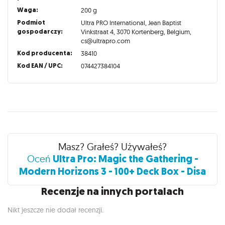
Waga:
200 g
Podmiot
Ultra PRO International, Jean Baptist
gospodarczy:
Vinkstraat 4, 3070 Kortenberg, Belgium,
cs@ultrapro.com
Kod producenta:
38410
Kod EAN / UPC:
074427384104
Recenzje
Masz? Grałeś? Używałeś?
Ultra Pro: Magic the Gathering -
Oceń
Modern Horizons 3 - 100+ Deck Box - Disa
Recenzje na innych portalach
Nikt jeszcze nie dodał recenzji.