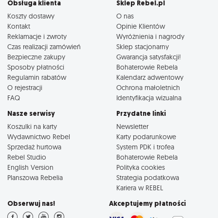
Obsługa klienta
Sklep Rebel.pl
Koszty dostawy
O nas
Kontakt
Opinie Klientów
Reklamacje i zwroty
Wyróżnienia i nagrody
Czas realizacji zamówień
Sklep stacjonarny
Bezpieczne zakupy
Gwarancja satysfakcji!
Sposoby płatności
Bohaterowie Rebela
Regulamin rabatów
Kalendarz adwentowy
O rejestracji
Ochrona małoletnich
FAQ
Identyfikacja wizualna
Nasze serwisy
Przydatne linki
Koszulki na karty
Newsletter
Wydawnictwo Rebel
Karty podarunkowe
Sprzedaż hurtowa
System PDK i trofea
Rebel Studio
Bohaterowie Rebela
English Version
Polityka cookies
Planszowa Rebelia
Strategia podatkowa
Kariera w REBEL
Obserwuj nas!
Akceptujemy płatności