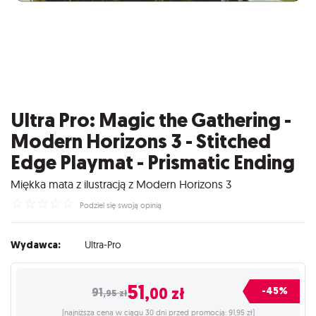
Ultra Pro: Magic the Gathering -
Modern Horizons 3 - Stitched
Edge Playmat - Prismatic Ending
Miękka mata z ilustracją z Modern Horizons 3
☆
☆
☆
☆
☆
Podziel się swoją opinią
Wydawca:
Ultra-Pro
51
,00
zł
-45%
91
,95
zł
(najniższa cena w ciągu 30 dni przed promocją: 91,95 zł)