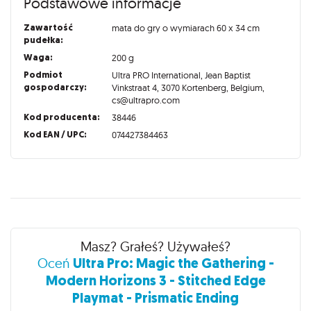
Podstawowe informacje
Zawartość
mata do gry o wymiarach 60 x 34 cm
pudełka:
Waga:
200 g
Podmiot
Ultra PRO International, Jean Baptist
gospodarczy:
Vinkstraat 4, 3070 Kortenberg, Belgium,
cs@ultrapro.com
Kod producenta:
38446
Kod EAN / UPC:
074427384463
Recenzje
Masz? Grałeś? Używałeś?
Ultra Pro: Magic the Gathering -
Oceń
Modern Horizons 3 - Stitched Edge
Playmat - Prismatic Ending