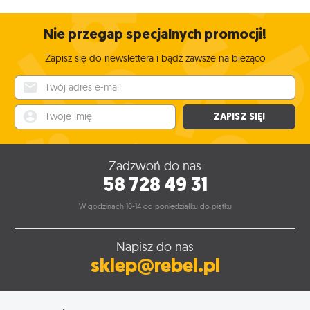
Nie przegap specjalnych promocji!
Zapisz się do newslettera i bądź zawsze na bieżąco
Twój adres e-mail
Twoje imię
ZAPISZ SIĘ!
Zadzwoń do nas
58 728 49 31
W godzinach 10-14 od poniedziałku do piątku
Napisz do nas
sklep@rebel.pl