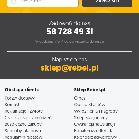
ZAPISZ SIĘ!
Zadzwoń do nas
58 728 49 31
W godzinach 10-14 od poniedziałku do piątku
Napisz do nas
sklep@rebel.pl
Obsługa klienta
Sklep Rebel.pl
Koszty dostawy
O nas
Kontakt
Opinie Klientów
Reklamacje i zwroty
Wyróżnienia i nagrody
Czas realizacji zamówień
Sklep stacjonarny
Bezpieczne zakupy
Gwarancja satysfakcji!
Sposoby płatności
Bohaterowie Rebela
Regulamin rabatów
Kalendarz adwentowy