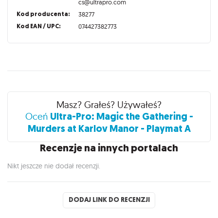
cs@ultrapro.com
Kod producenta:
38277
Kod EAN / UPC:
074427382773
Recenzje
Masz? Grałeś? Używałeś?
Ultra-Pro: Magic the Gathering -
Oceń
Murders at Karlov Manor - Playmat A
Recenzje na innych portalach
Nikt jeszcze nie dodał recenzji.
DODAJ LINK DO RECENZJI