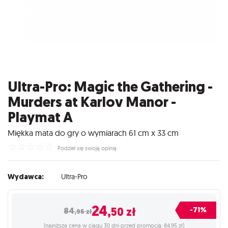
Ultra-Pro: Magic the Gathering -
Murders at Karlov Manor -
Playmat A
Miękka mata do gry o wymiarach 61 cm x 33 cm
☆
☆
☆
☆
☆
Podziel się swoją opinią
Wydawca:
Ultra-Pro
24
,50
zł
-71%
84
,95
zł
(najniższa cena w ciągu 30 dni przed promocją: 84,95 zł)