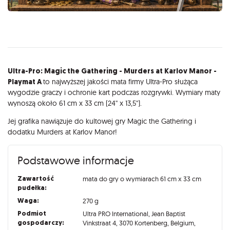
Opis
Ultra-Pro: Magic the Gathering - Murders at Karlov Manor -
Playmat A
to najwyższej jakości mata firmy Ultra-Pro służąca
wygodzie graczy i ochronie kart podczas rozgrywki. Wymiary maty
wynoszą około 61 cm x 33 cm (24'' x 13,5'').
Jej grafika nawiązuje do kultowej gry Magic the Gathering i
dodatku Murders at Karlov Manor!
Podstawowe informacje
Zawartość
mata do gry o wymiarach 61 cm x 33 cm
pudełka:
Waga:
270 g
Podmiot
Ultra PRO International, Jean Baptist
gospodarczy:
Vinkstraat 4, 3070 Kortenberg, Belgium,