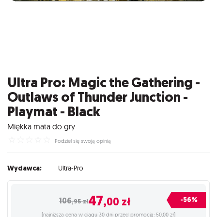
Ultra Pro: Magic the Gathering -
Outlaws of Thunder Junction -
Playmat - Black
Miękka mata do gry
☆
☆
☆
☆
☆
Podziel się swoją opinią
Wydawca:
Ultra-Pro
47
,00
zł
-56%
106
,95
zł
(najniższa cena w ciągu 30 dni przed promocją: 50,00 zł)