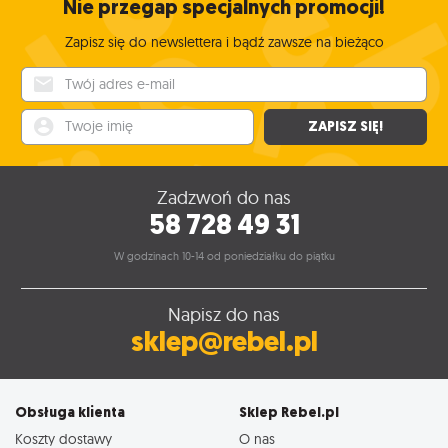
Nie przegap specjalnych promocji!
Zapisz się do newslettera i bądź zawsze na bieżąco
Twój adres e-mail
Twoje imię
ZAPISZ SIĘ!
Zadzwoń do nas
58 728 49 31
W godzinach 10-14 od poniedziałku do piątku
Napisz do nas
sklep@rebel.pl
Obsługa klienta
Sklep Rebel.pl
Koszty dostawy
O nas