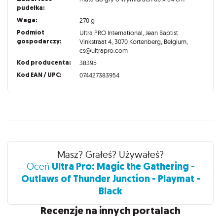
pudełka:
Waga:
270 g
Podmiot
Ultra PRO International, Jean Baptist
gospodarczy:
Vinkstraat 4, 3070 Kortenberg, Belgium,
cs@ultrapro.com
Kod producenta:
38395
Kod EAN / UPC:
074427383954
Recenzje
Masz? Grałeś? Używałeś?
Ultra Pro: Magic the Gathering -
Oceń
Outlaws of Thunder Junction - Playmat -
Black
Recenzje na innych portalach