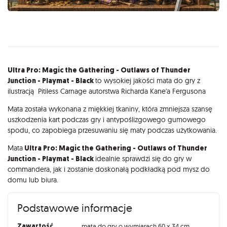
Opis
Ultra Pro: Magic the Gathering - Outlaws of Thunder
Junction - Playmat - Black
to wysokiej jakości mata do gry z
ilustracją Pitiless Carnage autorstwa Richarda Kane'a Fergusona
Mata została wykonana z miękkiej tkaniny, która zmniejsza szansę
uszkodzenia kart podczas gry i antypoślizgowego gumowego
spodu, co zapobiega przesuwaniu się maty podczas użytkowania.
Mata
Ultra Pro: Magic the Gathering - Outlaws of Thunder
Junction - Playmat - Black
idealnie sprawdzi się do gry w
commandera, jak i zostanie doskonałą podkładką pod mysz do
domu lub biura.
Podstawowe informacje
Zawartość
mata do gry o wymiarach 60 x 34 cm