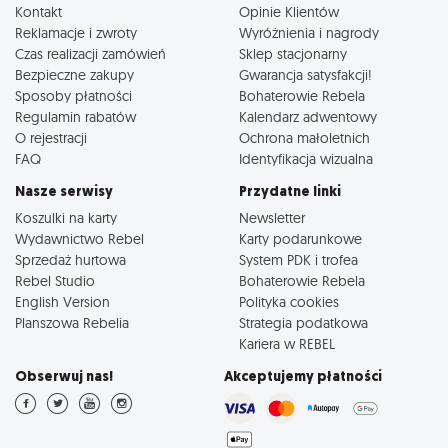
Kontakt
Opinie Klientów
Reklamacje i zwroty
Wyróżnienia i nagrody
Czas realizacji zamówień
Sklep stacjonarny
Bezpieczne zakupy
Gwarancja satysfakcji!
Sposoby płatności
Bohaterowie Rebela
Regulamin rabatów
Kalendarz adwentowy
O rejestracji
Ochrona małoletnich
FAQ
Identyfikacja wizualna
Nasze serwisy
Przydatne linki
Koszulki na karty
Newsletter
Wydawnictwo Rebel
Karty podarunkowe
Sprzedaż hurtowa
System PDK i trofea
Rebel Studio
Bohaterowie Rebela
English Version
Polityka cookies
Planszowa Rebelia
Strategia podatkowa
Kariera w REBEL
Obserwuj nas!
Akceptujemy płatności