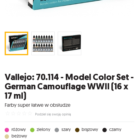
Vallejo: 70.114 - Model Color Set -
German Camouflage WWII (16 x
17 ml)
Farby super łatwe w obsłudze
☆
☆
☆
☆
☆
Podziel się swoją opinią
różowy
zielony
szary
brązowy
czarny
beżowy