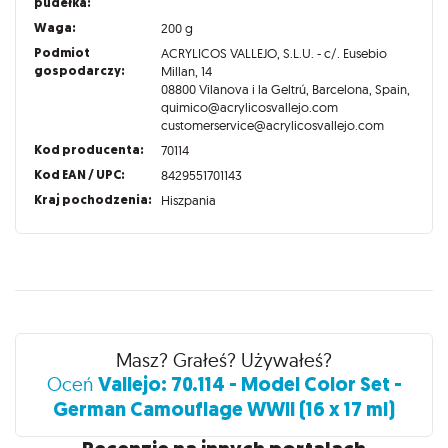
pudełka:
Waga:
200 g
Podmiot
ACRYLICOS VALLEJO, S.L.U. - c/. Eusebio
gospodarczy:
Millan, 14
08800 Vilanova i la Geltrú, Barcelona, Spain,
quimico@acrylicosvallejo.com
customerservice@acrylicosvallejo.com
Kod producenta:
70114
Kod EAN / UPC:
8429551701143
Kraj pochodzenia:
Hiszpania
Recenzje
Masz? Grałeś? Używałeś?
Vallejo: 70.114 - Model Color Set -
Oceń
German Camouflage WWII (16 x 17 ml)