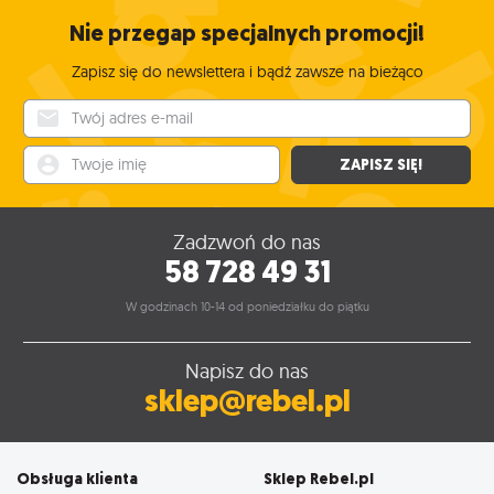
Nie przegap specjalnych promocji!
Zapisz się do newslettera i bądź zawsze na bieżąco
Twój adres e-mail
Twoje imię
ZAPISZ SIĘ!
Zadzwoń do nas
58 728 49 31
W godzinach 10-14 od poniedziałku do piątku
Napisz do nas
sklep@rebel.pl
Obsługa klienta
Sklep Rebel.pl