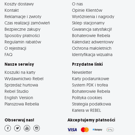
Koszty dostawy
O nas
Kontakt
Opinie Klientów
Reklamacje i zwroty
Wyróżnienia i nagrody
Czas realizacji zamówień
Sklep stacjonarny
Bezpieczne zakupy
Gwarancja satysfakcji!
Sposoby płatności
Bohaterowie Rebela
Regulamin rabatów
Kalendarz adwentowy
O rejestracji
Ochrona małoletnich
FAQ
Identyfikacja wizualna
Nasze serwisy
Przydatne linki
Koszulki na karty
Newsletter
Wydawnictwo Rebel
Karty podarunkowe
Sprzedaż hurtowa
System PDK i trofea
Rebel Studio
Bohaterowie Rebela
English Version
Polityka cookies
Planszowa Rebelia
Strategia podatkowa
Kariera w REBEL
Obserwuj nas!
Akceptujemy płatności