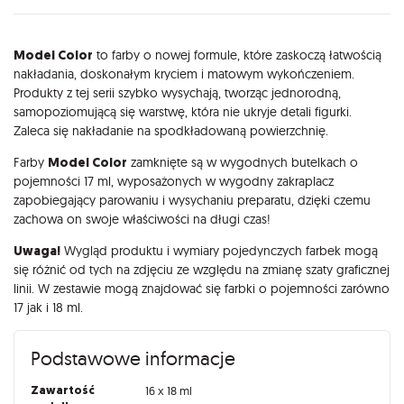
Opis
Model Color
to farby o nowej formule, które zaskoczą łatwością
nakładania, doskonałym kryciem i matowym wykończeniem.
Produkty z tej serii szybko wysychają, tworząc jednorodną,
samopoziomującą się warstwę, która nie ukryje detali figurki.
Zaleca się nakładanie na spodkładowaną powierzchnię.
Farby
Model Color
zamknięte są w wygodnych butelkach o
pojemności 17 ml, wyposażonych w wygodny zakraplacz
zapobiegający parowaniu i wysychaniu preparatu, dzięki czemu
zachowa on swoje właściwości na długi czas!
Uwaga!
Wygląd produktu i wymiary pojedynczych farbek mogą
się różnić od tych na zdjęciu ze względu na zmianę szaty graficznej
linii. W zestawie mogą znajdować się farbki o pojemności zarówno
17 jak i 18 ml.
Podstawowe informacje
Zawartość
16 x 18 ml