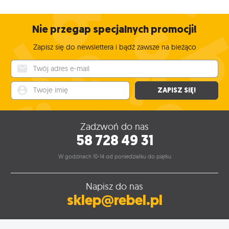
Nie przegap specjalnych promocji!
Zapisz się do newslettera i bądź zawsze na bieżąco
Twój adres e-mail
Twoje imię
ZAPISZ SIĘ!
Zadzwoń do nas
58 728 49 31
W godzinach 10-14 od poniedziałku do piątku
Napisz do nas
sklep@rebel.pl