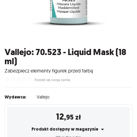
Vallejo: 70.523 - Liquid Mask (18
ml)
Zabezpiecz elementy figurek przed farbą
☆
☆
☆
☆
☆
Podziel się swoją opinią
Wydawca:
Vallejo
12
,95
zł
Produkt dostępny w magazynie