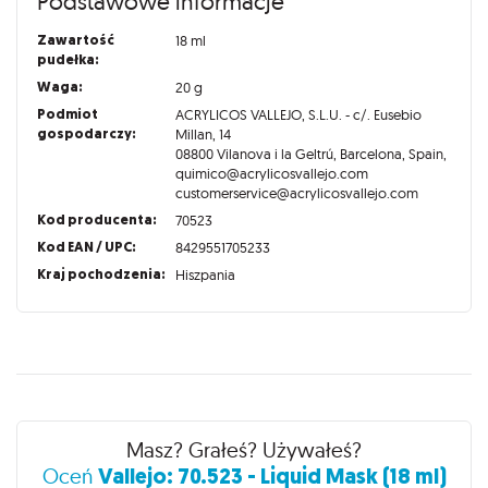
Podstawowe informacje
Zawartość
18 ml
pudełka:
Waga:
20 g
Podmiot
ACRYLICOS VALLEJO, S.L.U. - c/. Eusebio
gospodarczy:
Millan, 14
08800 Vilanova i la Geltrú, Barcelona, Spain,
quimico@acrylicosvallejo.com
customerservice@acrylicosvallejo.com
Kod producenta:
70523
Kod EAN / UPC:
8429551705233
Kraj pochodzenia:
Hiszpania
Recenzje
Masz? Grałeś? Używałeś?
Vallejo: 70.523 - Liquid Mask (18 ml)
Oceń