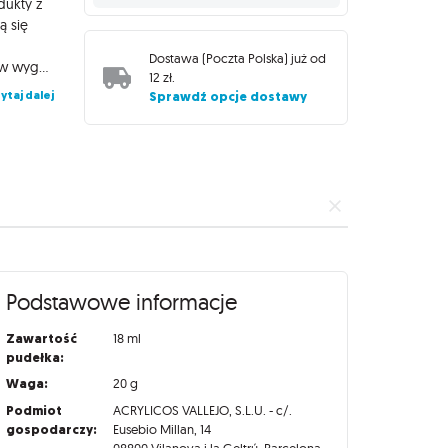
dukty z
ą się
Dostawa (
Poczta Polska
) już od
spodkładowaną powierzchnię. Farby Model Color zamknięte są w wygodnych butelkach o pojemności 18 ml, wyposażonych w wygodny zakraplacz zapobiegający parowaniu i wysychaniu preparatu, dzięki czemu zachowa on swoje właściwości na długi czas!
12 zł
.
ytaj dalej
Sprawdź opcje dostawy
Podstawowe informacje
Zawartość
18 ml
pudełka:
Waga:
20 g
Podmiot
ACRYLICOS VALLEJO, S.L.U. - c/.
gospodarczy:
Eusebio Millan, 14
08800 Vilanova i la Geltrú, Barcelona,