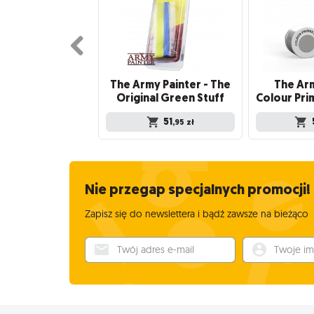
The Army Painter - The
The Arm
Original Green Stuff
51
,95
zł
Nie przegap specjalnych promocji!
Zapisz się do newslettera i bądź zawsze na bieżąco
Twój adres e-mail
Twoje imię