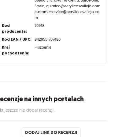
Spain, quimico@acrylicosvallejo.com
customerservice@acrylicosvallejo.co
m
Kod
70748
producenta:
Kod EAN / UPC:
8429551707480
Kraj
Hiszpania
pochodzenia:
ecenzje na innych portalach
kt jeszcze nie dodał recenzji.
DODAJ LINK DO RECENZJI