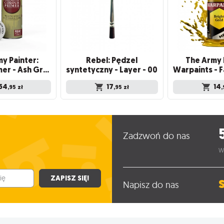
y Painter:
Rebel: Pędzel
The Army 
Colour Primer - Ash Grey
syntetyczny - Layer - 00
54
17
14
,95
zł
,95
zł
,
Zadzwoń do nas
W
ZAPISZ SIĘ!
Napisz do nas