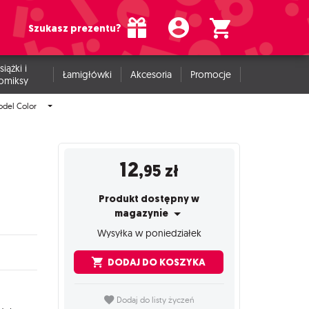
Szukasz prezentu?
siążki i
Łamigłówki
Akcesoria
Promocje
omiksy
odel Color
12
,95
zł
Produkt dostępny w
magazynie
Wysyłka w poniedziałek
DODAJ DO KOSZYKA
Dodaj do listy życzeń