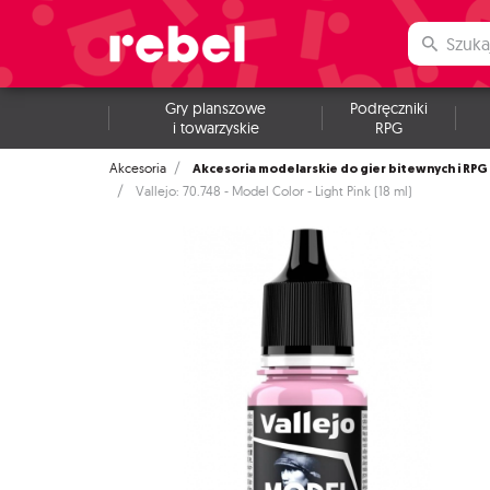
Gry planszowe
Podręczniki
i towarzyskie
RPG
Akcesoria modelarskie do gier bitewnych i RPG
Akcesoria
Vallejo: 70.748 - Model Color - Light Pink (18 ml)