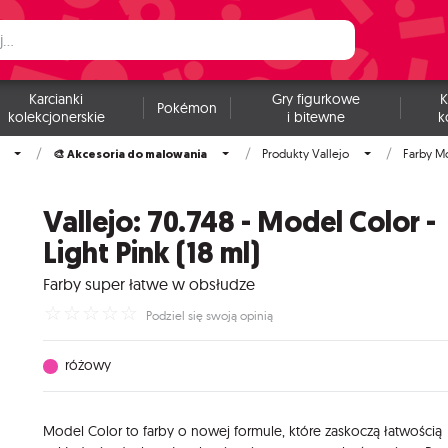
Karcianki
Gry figurkowe
K
Pokémon
kolekcjonerskie
i bitewne
k
🎨 Akcesoria do malowania
Produkty Vallejo
Farby M
Vallejo: 70.748 - Model Color -
Light Pink (18 ml)
Farby super łatwe w obsłudze
☆
☆
☆
☆
☆
Podziel się swoją opinią
różowy
Model Color to farby o nowej formule, które zaskoczą łatwością