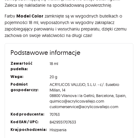
Zaleca się nakładanie na spodkładowaną powierzchnię.
Farby
Model Color
zamknięte są w wygodnych butelkach o
pojemności 18 ml, wyposażonych w wygodny zakraplacz
zapobiegający parowaniu i wysychaniu preparatu, dzięki czemu
zachowa on swoje właściwości na długi czas!
Podstawowe informacje
Zawartość
18 ml
pudełka:
Waga:
20 g
Podmiot
ACRYLICOS VALLEJO, S.L.U. - c/. Eusebio
gospodarczy:
Millan, 14
08800 Vilanova i la Geltrú, Barcelona, Spain,
quimico@acrylicosvallejo.com
customerservice@acrylicosvallejo.com
Kod producenta:
70763
Kod EAN / UPC:
8429551707633
Kraj pochodzenia:
Hiszpania