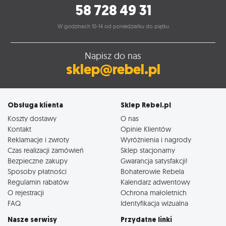
58 728 49 31
W godzinach 10-14 od poniedziałku do piątku
Napisz do nas
sklep@rebel.pl
Obsługa klienta
Sklep Rebel.pl
Koszty dostawy
O nas
Kontakt
Opinie Klientów
Reklamacje i zwroty
Wyróżnienia i nagrody
Czas realizacji zamówień
Sklep stacjonarny
Bezpieczne zakupy
Gwarancja satysfakcji!
Sposoby płatności
Bohaterowie Rebela
Regulamin rabatów
Kalendarz adwentowy
O rejestracji
Ochrona małoletnich
FAQ
Identyfikacja wizualna
Nasze serwisy
Przydatne linki