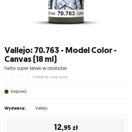
Vallejo: 70.763 - Model Color -
Canvas (18 ml)
Farby super łatwe w obsłudze
☆
☆
☆
☆
☆
Podziel się swoją opinią
brązowy
Wydawca:
Vallejo
12
,95
zł