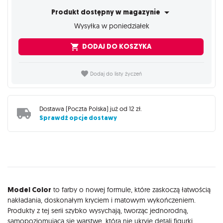
Produkt dostępny w magazynie
Wysyłka w poniedziałek
DODAJ DO KOSZYKA
Dodaj do listy życzeń
Dostawa (
Poczta Polska
) już od
12 zł
.
Sprawdź opcje dostawy
Opis
Model Color
to farby o nowej formule, które zaskoczą łatwością
nakładania, doskonałym kryciem i matowym wykończeniem.
Produkty z tej serii szybko wysychają, tworząc jednorodną,
samopoziomującą się warstwę, która nie ukryje detali figurki.