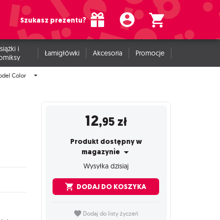
Szukasz prezentu?
siążki i
Łamigłówki
Akcesoria
Promocje
omiksy
odel Color
12
,95
zł
Produkt dostępny w
magazynie
Wysyłka dzisiaj
DODAJ DO KOSZYKA
Dodaj do listy życzeń