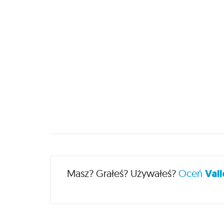
Recenzje
Masz? Grałeś? Używałeś?
Oceń
Vall