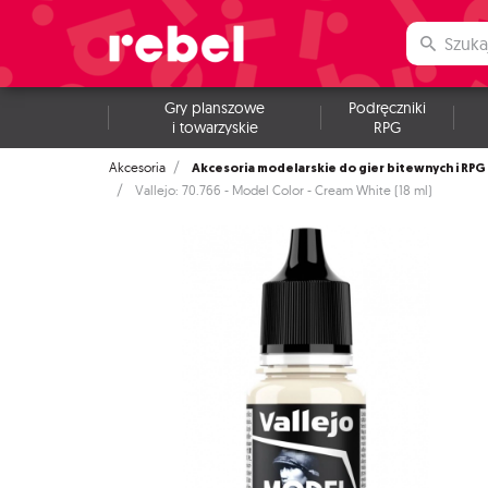
Gry planszowe
Podręczniki
i towarzyskie
RPG
Akcesoria modelarskie do gier bitewnych i RPG
Akcesoria
Vallejo: 70.766 - Model Color - Cream White (18 ml)