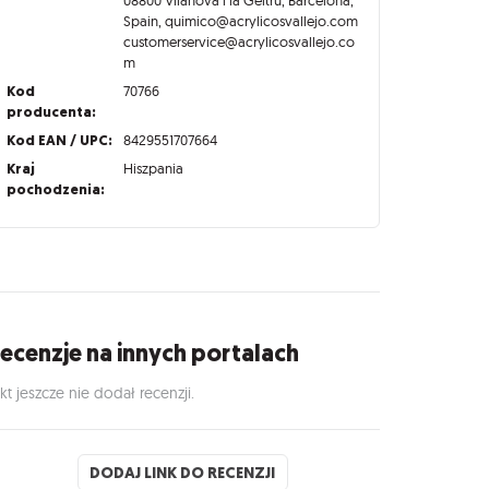
Spain, quimico@acrylicosvallejo.com
customerservice@acrylicosvallejo.co
m
Kod
70766
producenta:
Kod EAN / UPC:
8429551707664
Kraj
Hiszpania
pochodzenia:
ecenzje na innych portalach
kt jeszcze nie dodał recenzji.
DODAJ LINK DO RECENZJI