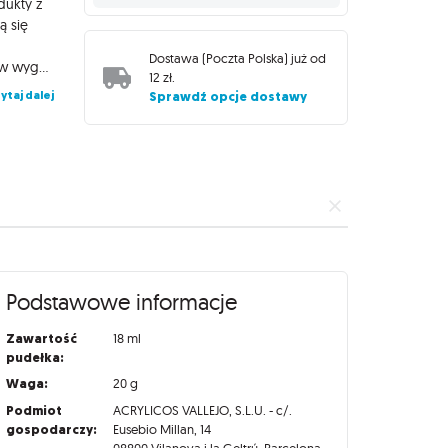
dukty z
ą się
Dostawa (
Poczta Polska
) już od
spodkładowaną powierzchnię. Farby Model Color zamknięte są w wygodnych butelkach o pojemności 18 ml, wyposażonych w wygodny zakraplacz zapobiegający parowaniu i wysychaniu preparatu, dzięki czemu zachowa on swoje właściwości na długi czas!
12 zł
.
ytaj dalej
Sprawdź opcje dostawy
Podstawowe informacje
Zawartość
18 ml
pudełka:
Waga:
20 g
Podmiot
ACRYLICOS VALLEJO, S.L.U. - c/.
gospodarczy:
Eusebio Millan, 14
08800 Vilanova i la Geltrú, Barcelona,