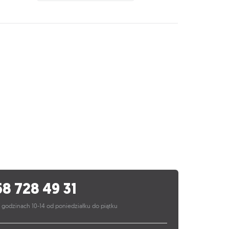
58 728 49 31
 godzinach 10-14 od poniedziałku do piątku