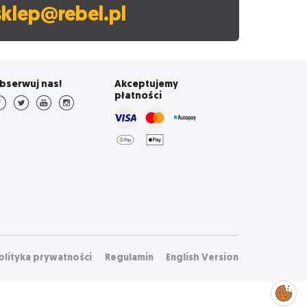
sklep@rebel.pl
bserwuj nas!
Akceptujemy
płatności
olityka prywatności
Regulamin
English Version
Zarządzaj
preferencjami
cookies