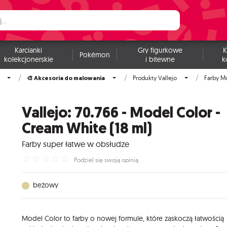
Karcianki
Gry figurkowe
K
Pokémon
kolekcjonerskie
i bitewne
k
🎨 Akcesoria do malowania
Produkty Vallejo
Farby M
Vallejo: 70.766 - Model Color -
Cream White (18 ml)
Farby super łatwe w obsłudze
☆
☆
☆
☆
☆
Podziel się swoją opinią
beżowy
Model Color to farby o nowej formule, które zaskoczą łatwością