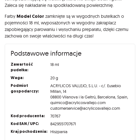
Zaleca się nakładanie na spodkładowaną powierzchnię.
Farby
Model Color
zamknięte są w wygodnych butelkach o
pojemności 18 ml, wyposażonych w wygodny zakraplacz
zapobiegający parowaniu i wysychaniu preparatu, dzięki czemu
zachowa on swoje właściwości na długi czas!
Podstawowe informacje
Zawartość
18 ml
pudełka:
Waga:
20 g
Podmiot
ACRYLICOS VALLEJO, S.L.U. - c/. Eusebio
gospodarczy:
Millan, 14
08800 Vilanova i la Geltrú, Barcelona, Spain,
quimico@acrylicosvallejo.com
customerservice@acrylicosvallejo.com
Kod producenta:
70767
Kod EAN / UPC:
8429551707671
Kraj pochodzenia:
Hiszpania