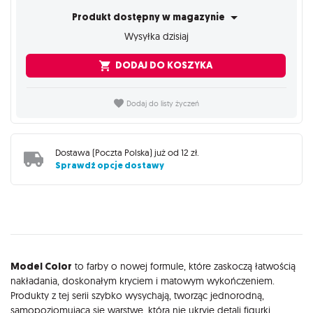
Produkt dostępny w magazynie
Wysyłka dzisiaj
DODAJ DO KOSZYKA
Dodaj do listy życzeń
Dostawa (
Poczta Polska
) już od
12 zł
.
Sprawdź opcje dostawy
Opis
Model Color
to farby o nowej formule, które zaskoczą łatwością
nakładania, doskonałym kryciem i matowym wykończeniem.
Produkty z tej serii szybko wysychają, tworząc jednorodną,
samopoziomującą się warstwę, która nie ukryje detali figurki.