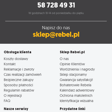
58 728 49 31
W godzinach 10-14 od poniedziałku do piątku
Napisz do nas
sklep@rebel.pl
Obsługa klienta
Sklep Rebel.pl
Koszty dostawy
O nas
Kontakt
Opinie Klientów
Reklamacje i zwroty
Wyróżnienia i nagrody
Czas realizacji zamówień
Sklep stacjonarny
Bezpieczne zakupy
Gwarancja satysfakcji!
Sposoby płatności
Bohaterowie Rebela
Regulamin rabatów
Kalendarz adwentowy
O rejestracji
Ochrona małoletnich
FAQ
Identyfikacja wizualna
Nasze serwisy
Przydatne linki