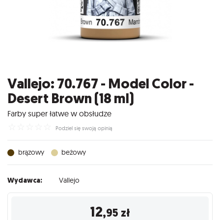
Vallejo: 70.767 - Model Color -
Desert Brown (18 ml)
Farby super łatwe w obsłudze
☆
☆
☆
☆
☆
Podziel się swoją opinią
brązowy
beżowy
Wydawca:
Vallejo
12
,95
zł