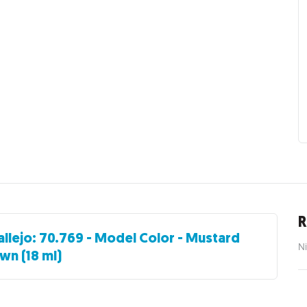
R
allejo: 70.769 - Model Color - Mustard
Ni
wn (18 ml)