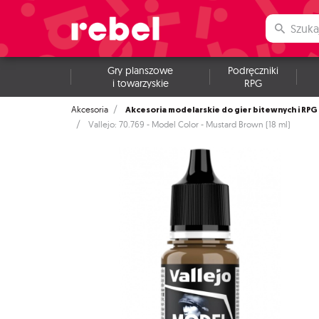
Gry planszowe
Podręczniki
i towarzyskie
RPG
Akcesoria modelarskie do gier bitewnych i RPG
Akcesoria
Vallejo: 70.769 - Model Color - Mustard Brown (18 ml)