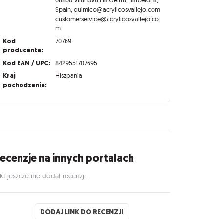
Spain, quimico@acrylicosvallejo.com
customerservice@acrylicosvallejo.co
m
Kod
70769
producenta:
Kod EAN / UPC:
8429551707695
Kraj
Hiszpania
pochodzenia:
ecenzje na innych portalach
kt jeszcze nie dodał recenzji.
DODAJ LINK DO RECENZJI