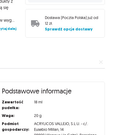
dukty z
ą się
Dostawa (
Poczta Polska
) już od
spodkładowaną powierzchnię. Farby Model Color zamknięte są w wygodnych butelkach o pojemności 18 ml, wyposażonych w wygodny zakraplacz zapobiegający parowaniu i wysychaniu preparatu, dzięki czemu zachowa on swoje właściwości na długi czas!
12 zł
.
ytaj dalej
Sprawdź opcje dostawy
Podstawowe informacje
Zawartość
18 ml
pudełka:
Waga:
20 g
Podmiot
ACRYLICOS VALLEJO, S.L.U. - c/.
gospodarczy:
Eusebio Millan, 14
08800 Vilanova i la Geltrú, Barcelona,