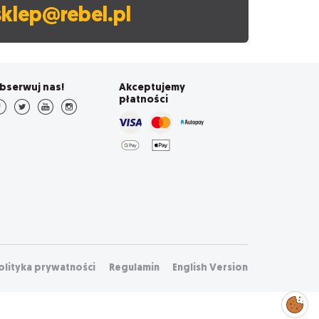
sklep@rebel.pl
bserwuj nas!
Akceptujemy
płatności
olityka prywatności
Regulamin
English Version
Zarządzaj
preferencjami
cookies