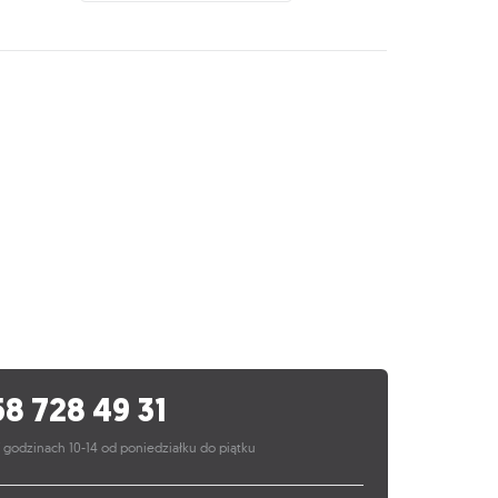
58 728 49 31
 godzinach 10-14 od poniedziałku do piątku