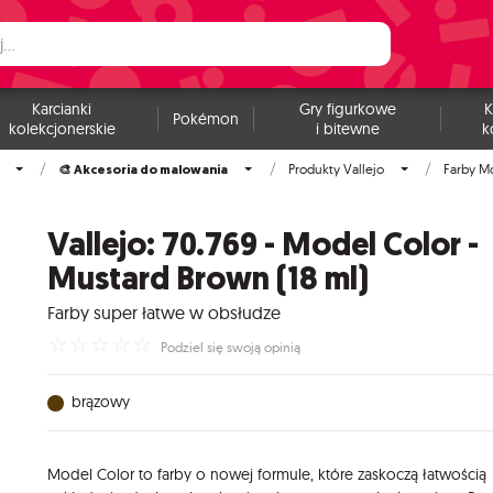
Karcianki
Gry figurkowe
K
Pokémon
kolekcjonerskie
i bitewne
k
🎨 Akcesoria do malowania
Produkty Vallejo
Farby M
Vallejo: 70.769 - Model Color -
Mustard Brown (18 ml)
Farby super łatwe w obsłudze
☆
☆
☆
☆
☆
Podziel się swoją opinią
brązowy
Model Color to farby o nowej formule, które zaskoczą łatwością