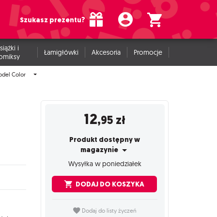
Szukasz prezentu?
siążki i
Łamigłówki
Akcesoria
Promocje
omiksy
odel Color
12
,95
zł
Produkt dostępny w
magazynie
Wysyłka w poniedziałek
DODAJ DO KOSZYKA
Dodaj do listy życzeń