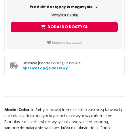
Produkt dostępny w magazynie
Wysyłka dzisiaj
DODAJ DO KOSZYKA
Dodaj do listy życzeń
Dostawa (
Poczta Polska
) już od
12 zł
.
Sprawdź opcje dostawy
Opis
Model Color
to farby o nowej formule, które zaskoczą łatwością
nakładania, doskonałym kryciem i matowym wykończeniem.
Produkty z tej serii szybko wysychają, tworząc jednorodną,
samopoziomującą się warstwę, która nie ukryje detali figurki.