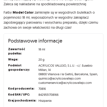
Zaleca się nakładanie na spodkładowaną powierzchnię.
Farby
Model Color
zamknięte są w wygodnych butelkach o
pojemności 18 ml, wyposażonych w wygodny zakraplacz
zapobiegający parowaniu i wysychaniu preparatu, dzięki czemu
zachowa on swoje właściwości na długi czas!
Podstawowe informacje
Zawartość
18 ml
pudełka:
Waga:
20 g
Podmiot
ACRYLICOS VALLEJO, S.L.U. - c/. Eusebio
gospodarczy:
Millan, 14
08800 Vilanova i la Geltrú, Barcelona, Spain,
quimico@acrylicosvallejo.com
customerservice@acrylicosvallejo.com
Kod producenta:
70816
Kod EAN / UPC:
8429551708166
Kraj pochodzenia:
Hiszpania