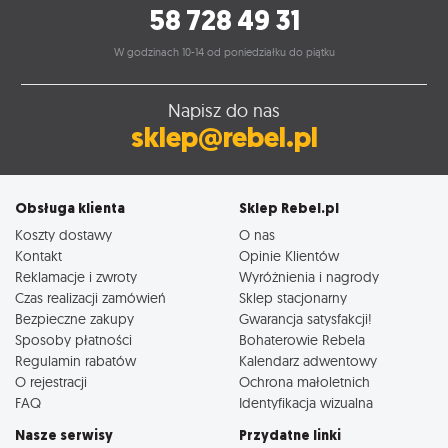
58 728 49 31
W godzinach 10-14 od poniedziałku do piątku
Napisz do nas
sklep@rebel.pl
Obsługa klienta
Sklep Rebel.pl
Koszty dostawy
O nas
Kontakt
Opinie Klientów
Reklamacje i zwroty
Wyróżnienia i nagrody
Czas realizacji zamówień
Sklep stacjonarny
Bezpieczne zakupy
Gwarancja satysfakcji!
Sposoby płatności
Bohaterowie Rebela
Regulamin rabatów
Kalendarz adwentowy
O rejestracji
Ochrona małoletnich
FAQ
Identyfikacja wizualna
Nasze serwisy
Przydatne linki