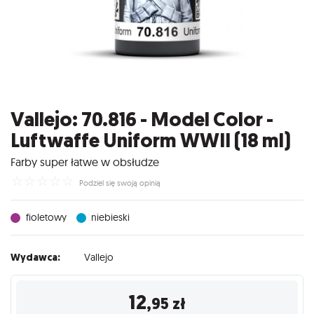
Vallejo: 70.816 - Model Color -
Luftwaffe Uniform WWII (18 ml)
Farby super łatwe w obsłudze
☆
☆
☆
☆
☆
Podziel się swoją opinią
fioletowy
niebieski
Wydawca:
Vallejo
12
,95
zł