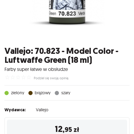
Vallejo: 70.823 - Model Color -
Luftwaffe Green (18 ml)
Farby super łatwe w obsłudze
☆
☆
☆
☆
☆
Podziel się swoją opinią
zielony
brązowy
szary
Wydawca:
Vallejo
12
,95
zł