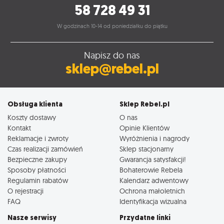
58 728 49 31
W godzinach 10-14 od poniedziałku do piątku
Napisz do nas
sklep@rebel.pl
Obsługa klienta
Sklep Rebel.pl
Koszty dostawy
O nas
Kontakt
Opinie Klientów
Reklamacje i zwroty
Wyróżnienia i nagrody
Czas realizacji zamówień
Sklep stacjonarny
Bezpieczne zakupy
Gwarancja satysfakcji!
Sposoby płatności
Bohaterowie Rebela
Regulamin rabatów
Kalendarz adwentowy
O rejestracji
Ochrona małoletnich
FAQ
Identyfikacja wizualna
Nasze serwisy
Przydatne linki