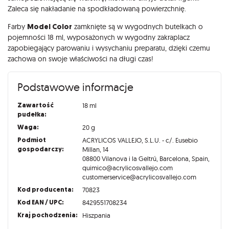
Zaleca się nakładanie na spodkładowaną powierzchnię.
Farby
Model Color
zamknięte są w wygodnych butelkach o
pojemności 18 ml, wyposażonych w wygodny zakraplacz
zapobiegający parowaniu i wysychaniu preparatu, dzięki czemu
zachowa on swoje właściwości na długi czas!
Podstawowe informacje
Zawartość
18 ml
pudełka:
Waga:
20 g
Podmiot
ACRYLICOS VALLEJO, S.L.U. - c/. Eusebio
gospodarczy:
Millan, 14
08800 Vilanova i la Geltrú, Barcelona, Spain,
quimico@acrylicosvallejo.com
customerservice@acrylicosvallejo.com
Kod producenta:
70823
Kod EAN / UPC:
8429551708234
Kraj pochodzenia:
Hiszpania