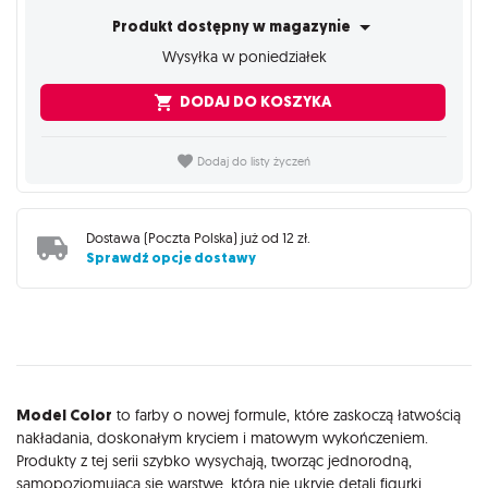
Produkt dostępny w magazynie
Wysyłka w poniedziałek
DODAJ DO KOSZYKA
Dodaj do listy życzeń
Dostawa (
Poczta Polska
) już od
12 zł
.
Sprawdź opcje dostawy
Opis
Model Color
to farby o nowej formule, które zaskoczą łatwością
nakładania, doskonałym kryciem i matowym wykończeniem.
Produkty z tej serii szybko wysychają, tworząc jednorodną,
samopoziomującą się warstwę, która nie ukryje detali figurki.