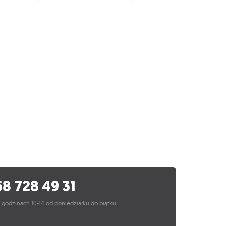
58 728 49 31
 godzinach 10-14 od poniedziałku do piątku