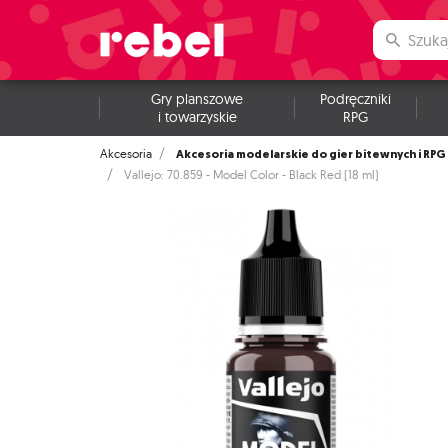
Gry planszowe
Podręczniki
i towarzyskie
RPG
Akcesoria modelarskie do gier bitewnych i RPG
Akcesoria
Vallejo: 70.859 - Model Color - Black Red (18 ml)