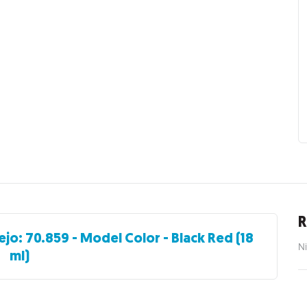
R
ejo: 70.859 - Model Color - Black Red (18
Ni
ml)