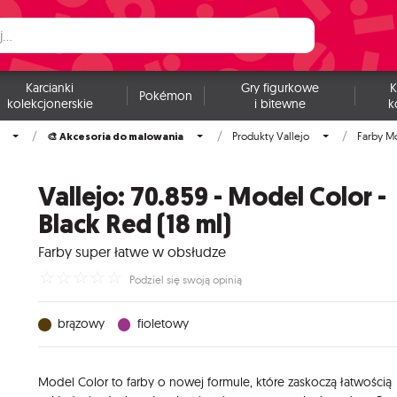
Karcianki
Gry figurkowe
K
Pokémon
kolekcjonerskie
i bitewne
k
🎨 Akcesoria do malowania
Produkty Vallejo
Farby M
Vallejo: 70.859 - Model Color -
Black Red (18 ml)
Farby super łatwe w obsłudze
☆
☆
☆
☆
☆
Podziel się swoją opinią
brązowy
fioletowy
Model Color to farby o nowej formule, które zaskoczą łatwością