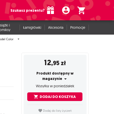
Szukasz prezentu?
siążki i
Łamigłówki
Akcesoria
Promocje
omiksy
odel Color
12
,95
zł
Produkt dostępny w
magazynie
Wysyłka w poniedziałek
DODAJ DO KOSZYKA
Dodaj do listy życzeń