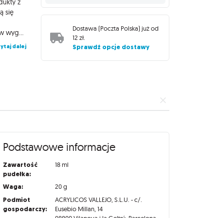
dukty z
ą się
Dostawa (
Poczta Polska
) już od
spodkładowaną powierzchnię. Farby Model Color zamknięte są w wygodnych butelkach o pojemności 18 ml, wyposażonych w wygodny zakraplacz zapobiegający parowaniu i wysychaniu preparatu, dzięki czemu zachowa on swoje właściwości na długi czas!
12 zł
.
ytaj dalej
Sprawdź opcje dostawy
Podstawowe informacje
Zawartość
18 ml
pudełka:
Waga:
20 g
Podmiot
ACRYLICOS VALLEJO, S.L.U. - c/.
gospodarczy:
Eusebio Millan, 14
08800 Vilanova i la Geltrú, Barcelona,