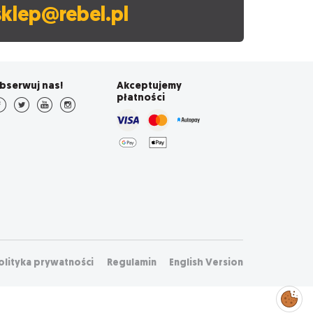
sklep@rebel.pl
bserwuj nas!
Akceptujemy
płatności
olityka prywatności
Regulamin
English Version
Zarządzaj
preferencjami
cookies