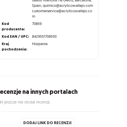
Spain, quimico@acrylicosvallejo.com
customerservice@acrylicosvallejo.co
m
Kod
70859
producenta:
Kod EAN / UPC:
8429551708593
Kraj
Hiszpania
pochodzenia:
ecenzje na innych portalach
kt jeszcze nie dodał recenzji.
DODAJ LINK DO RECENZJI