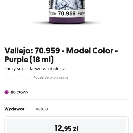
Vallejo: 70.959 - Model Color -
Purple (18 ml)
Farby super łatwe w obsłudze
☆
☆
☆
☆
☆
Podziel się swoją opinią
fioletowy
Wydawca:
Vallejo
12
,95
zł