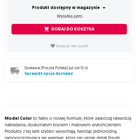
Produkt dostępny w magazynie
Wysyłka jutro
DODAJ DO KOSZYKA
Dodaj do listy życzeń
Dostawa (
Poczta Polska
) już od
12 zł
.
Sprawdź opcje dostawy
Opis
Model Color
to farby o nowej formule, które zaskoczą łatwością
nakładania, doskonałym kryciem i matowym wykończeniem.
Produkty z tej serii szybko wysychają, tworząc jednorodną,
samopoziomującą się warstwę, która nie ukryje detali figurki.