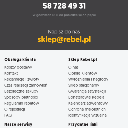
58 728 49 31
W godzinach 10-14 od poniedziałku do piątku
Napisz do nas
sklep@rebel.pl
Obsługa klienta
Sklep Rebel.pl
Koszty dostawy
O nas
Kontakt
Opinie Klientów
Reklamacje i zwroty
Wyróżnienia i nagrody
Czas realizacji zamówień
Sklep stacjonarny
Bezpieczne zakupy
Gwarancja satysfakcji!
Sposoby płatności
Bohaterowie Rebela
Regulamin rabatów
Kalendarz adwentowy
O rejestracji
Ochrona małoletnich
FAQ
Identyfikacja wizualna
Nasze serwisy
Przydatne linki