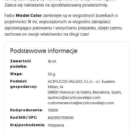
Zaleca się nakładanie na spodkładowaną powierzchnię.
Farby
Model Color
zamknięte są w wygodnych butelkach o
pojemności 18 ml, wyposażonych w wygodny zakraplacz
zapobiegający parowaniu i wysychaniu preparatu, dzięki czemu
zachowa on swoje właściwości na długi czas!
Podstawowe informacje
Zawartość
18 ml
pudełka:
Waga:
20 g
Podmiot
ACRYLICOS VALLEJO, S.L.U. - c/. Eusebio
gospodarczy:
Millan, 14
08800 Vilanova i la Geltrú, Barcelona, Spain,
quimico@acrylicosvallejo.com
customerservice@acrylicosvallejo.com
Kod producenta:
70959
Kod EAN / UPC:
8429551709590
Kraj pochodzenia:
Hiszpania