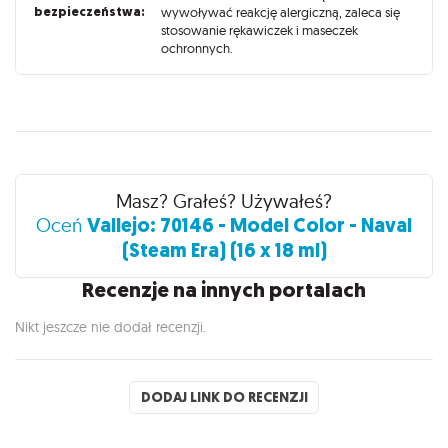
bezpieczeństwa:
wywoływać reakcję alergiczną, zaleca się
stosowanie rękawiczek i maseczek
ochronnych.
Recenzje
Masz? Grałeś? Używałeś?
Vallejo: 70146 - Model Color - Naval
Oceń
(Steam Era) (16 x 18 ml)
Recenzje na innych portalach
Nikt jeszcze nie dodał recenzji.
DODAJ LINK DO RECENZJI