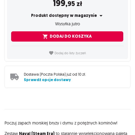
199
,95
zł
Produkt dostępny w magazynie
Wysyłka jutro
DODAJ DO KOSZYKA
Dodaj do listy życzeń
Dostawa (
Poczta Polska
) już od
10 zł
.
Sprawdź opcje dostawy
Opis
Poczuj zapach morskiej bryzy i dymu z potężnych kominów!
Zestaw
Naval (Steam Era)
to starannie wyselekcjonowana paleta