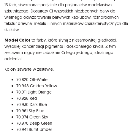
16 farb, stworzona specjalnie dla pasjonatów modelarstwa
szkutniczego. Dostarczy Ci wszystkich niezbędnych barw do
wiernego odwzorowania barwnych kadłubów, różnorodnych
tekstur drewna, metalu i innych materiałów charakterystycznych dla
statków.
Model Color
to farby, które słyną z niesamowitej gładkości,
wysokiej koncentracji pigmentu i doskonałego krycia. Z tym
zestawem nigdy nie zabraknie Ci tego jednego, idealnego
odcienia!
Kolory zawarte w zestawie:
70.820 Off-White
70.948 Golden Yellow
70.911 Light Orange
70.926 Red
70.930 Dark Blue
70.961 Sky Blue
70.974 Green Sky
70.970 Deep Green
70.941 Burnt Umber