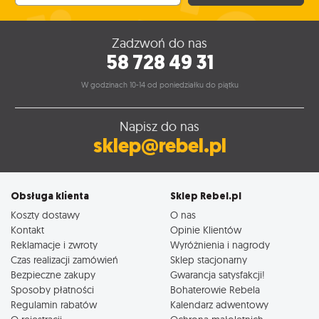
Zadzwoń do nas
58 728 49 31
W godzinach 10-14 od poniedziałku do piątku
Napisz do nas
sklep@rebel.pl
Obsługa klienta
Sklep Rebel.pl
Koszty dostawy
O nas
Kontakt
Opinie Klientów
Reklamacje i zwroty
Wyróżnienia i nagrody
Czas realizacji zamówień
Sklep stacjonarny
Bezpieczne zakupy
Gwarancja satysfakcji!
Sposoby płatności
Bohaterowie Rebela
Regulamin rabatów
Kalendarz adwentowy