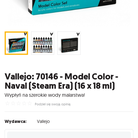
Vallejo: 70146 - Model Color -
Naval (Steam Era) (16 x 18 ml)
Wypłyń na szerokie wody malarstwa!
☆
☆
☆
☆
☆
Podziel się swoją opinią
Wydawca:
Vallejo