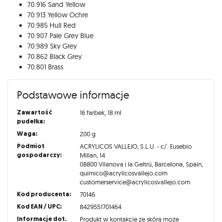
70.916 Sand Yellow
70.913 Yellow Ochre
70.985 Hull Red
70.907 Pale Grey Blue
70.989 Sky Grey
70.862 Black Grey
70.801 Brass
Podstawowe informacje
Zawartość
16 farbek, 18 ml
pudełka:
Waga:
200 g
Podmiot
ACRYLICOS VALLEJO, S.L.U. - c/. Eusebio
gospodarczy:
Millan, 14
08800 Vilanova i la Geltrú, Barcelona, Spain,
quimico@acrylicosvallejo.com
customerservice@acrylicosvallejo.com
Kod producenta:
70146
Kod EAN / UPC:
8429551701464
Informacje dot.
Produkt w kontakcie ze skórą może