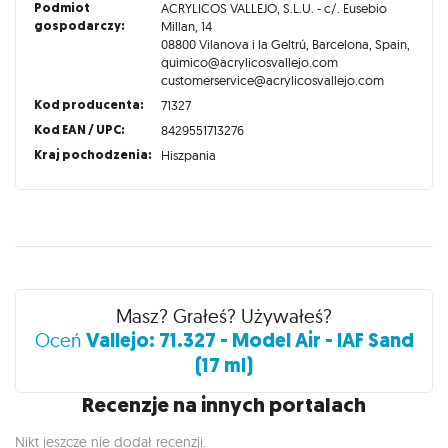
Podmiot
ACRYLICOS VALLEJO, S.L.U. - c/. Eusebio
gospodarczy:
Millan, 14
08800 Vilanova i la Geltrú, Barcelona, Spain,
quimico@acrylicosvallejo.com
customerservice@acrylicosvallejo.com
Kod producenta:
71327
Kod EAN / UPC:
8429551713276
Kraj pochodzenia:
Hiszpania
Recenzje
Masz? Grałeś? Używałeś?
Vallejo: 71.327 - Model Air - IAF Sand
Oceń
(17 ml)
Recenzje na innych portalach
Nikt jeszcze nie dodał recenzji.