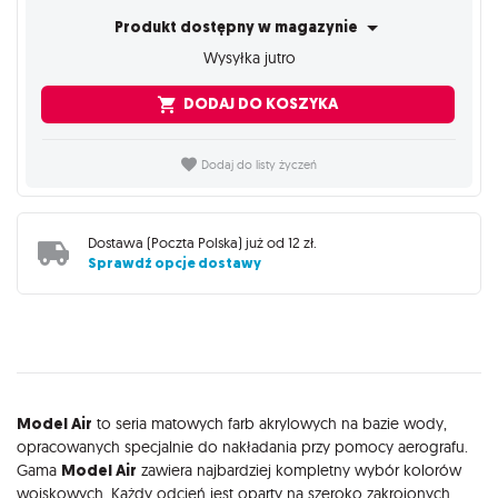
Produkt dostępny w magazynie
Wysyłka jutro
DODAJ DO KOSZYKA
Dodaj do listy życzeń
Dostawa (
Poczta Polska
) już od
12 zł
.
Sprawdź opcje dostawy
Opis
Model Air
to seria matowych farb akrylowych na bazie wody,
opracowanych specjalnie do nakładania przy pomocy aerografu.
Gama
Model Air
zawiera najbardziej kompletny wybór kolorów
wojskowych. Każdy odcień jest oparty na szeroko zakrojonych