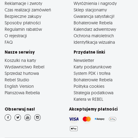
Reklamacje i zwroty
Wyróżnienia i nagrody
Czas realizacji zamówień
Sklep stacjonarny
Bezpieczne zakupy
Gwarancja satysfakcji!
Sposoby płatności
Bohaterowie Rebela
Regulamin rabatów
Kalendarz adwentowy
O rejestracji
Ochrona małoletnich
FAQ
Identyfikacja wizualna
Nasze serwisy
Przydatne linki
Koszulki na karty
Newsletter
Wydawnictwo Rebel
Karty podarunkowe
Sprzedaż hurtowa
System PDK i trofea
Rebel Studio
Bohaterowie Rebela
English Version
Polityka cookies
Planszowa Rebelia
Strategia podatkowa
Kariera w REBEL
Obserwuj nas!
Akceptujemy płatności