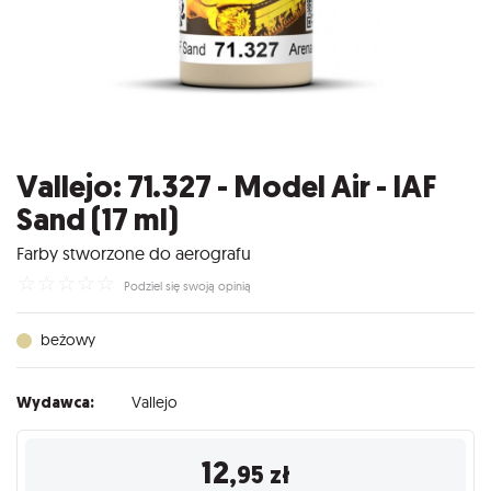
Vallejo: 71.327 - Model Air - IAF
Sand (17 ml)
Farby stworzone do aerografu
☆
☆
☆
☆
☆
Podziel się swoją opinią
beżowy
Wydawca:
Vallejo
12
,95
zł