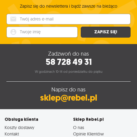
Zapisz się do newslettera i bądź zawsze na bieżąco
Twój adres e-mail
Twoje imię
ZAPISZ SIĘ!
Zadzwoń do nas
58 728 49 31
W godzinach 10-14 od poniedziałku do piątku
Napisz do nas
sklep@rebel.pl
Obsługa klienta
Sklep Rebel.pl
Koszty dostawy
O nas
Kontakt
Opinie Klientów