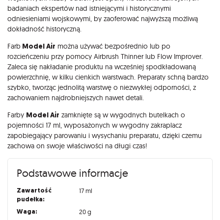
badaniach ekspertów nad istniejącymi i historycznymi
odniesieniami wojskowymi, by zaoferować najwyższą możliwą
dokładność historyczną.
Farb
Model Air
można używać bezpośrednio lub po
rozcieńczeniu przy pomocy Airbrush Thinner lub Flow Improver.
Zaleca się nakładanie produktu na wcześniej spodkładowaną
powierzchnię, w kilku cienkich warstwach. Preparaty schną bardzo
szybko, tworząc jednolitą warstwę o niezwykłej odporności, z
zachowaniem najdrobniejszych nawet detali.
Farby
Model Air
zamknięte są w wygodnych butelkach o
pojemności 17 ml, wyposażonych w wygodny zakraplacz
zapobiegający parowaniu i wysychaniu preparatu, dzięki czemu
zachowa on swoje właściwości na długi czas!
Podstawowe informacje
Zawartość
17 ml
pudełka:
Waga:
20 g