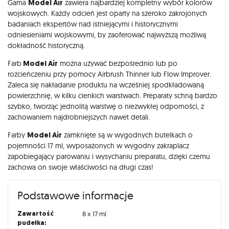
Gama
Model Air
zawiera najbardziej kompletny wybór kolorów
wojskowych. Każdy odcień jest oparty na szeroko zakrojonych
badaniach ekspertów nad istniejącymi i historycznymi
odniesieniami wojskowymi, by zaoferować najwyższą możliwą
dokładność historyczną.
Farb
Model Air
można używać bezpośrednio lub po
rozcieńczeniu przy pomocy Airbrush Thinner lub Flow Improver.
Zaleca się nakładanie produktu na wcześniej spodkładowaną
powierzchnię, w kilku cienkich warstwach. Preparaty schną bardzo
szybko, tworząc jednolitą warstwę o niezwykłej odporności, z
zachowaniem najdrobniejszych nawet detali.
Farby
Model Air
zamknięte są w wygodnych butelkach o
pojemności 17 ml, wyposażonych w wygodny zakraplacz
zapobiegający parowaniu i wysychaniu preparatu, dzięki czemu
zachowa on swoje właściwości na długi czas!
Podstawowe informacje
Zawartość
8 x 17 ml
pudełka: