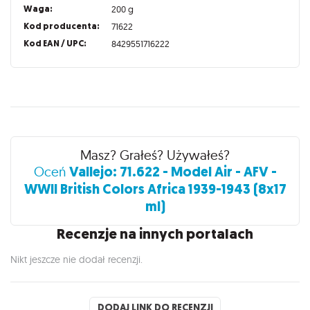
Waga:
200 g
Kod producenta:
71622
Kod EAN / UPC:
8429551716222
Recenzje
Masz? Grałeś? Używałeś?
Vallejo: 71.622 - Model Air - AFV -
Oceń
WWII British Colors Africa 1939-1943 (8x17
ml)
Recenzje na innych portalach
Nikt jeszcze nie dodał recenzji.
DODAJ LINK DO RECENZJI