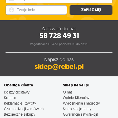
Twoje imię
ZAPISZ SIĘ!
Zadzwoń do nas
58 728 49 31
W godzinach 10-14 od poniedziałku do piątku
Napisz do nas
sklep@rebel.pl
Obsługa klienta
Sklep Rebel.pl
Koszty dostawy
O nas
Kontakt
Opinie Klientów
Reklamacje i zwroty
Wyróżnienia i nagrody
Czas realizacji zamówień
Sklep stacjonarny
Bezpieczne zakupy
Gwarancja satysfakcji!