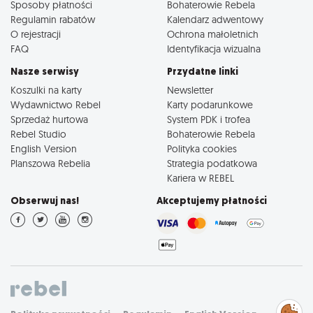
Sposoby płatności
Bohaterowie Rebela
Regulamin rabatów
Kalendarz adwentowy
O rejestracji
Ochrona małoletnich
FAQ
Identyfikacja wizualna
Nasze serwisy
Przydatne linki
Koszulki na karty
Newsletter
Wydawnictwo Rebel
Karty podarunkowe
Sprzedaż hurtowa
System PDK i trofea
Rebel Studio
Bohaterowie Rebela
English Version
Polityka cookies
Planszowa Rebelia
Strategia podatkowa
Kariera w REBEL
Obserwuj nas!
Akceptujemy płatności
Zarządzaj
preferencjami