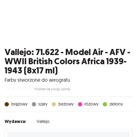
Vallejo: 71.622 - Model Air - AFV -
WWII British Colors Africa 1939-
1943 (8x17 ml)
Farby stworzone do aerografu
☆
☆
☆
☆
☆
Podziel się swoją opinią
brązowy
szary
beżowy
różowy
zielony
Wydawca:
Vallejo