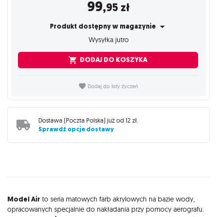
99
,95
zł
Produkt dostępny w magazynie
Wysyłka jutro
DODAJ DO KOSZYKA
Dodaj do listy życzeń
Dostawa (
Poczta Polska
) już od
12 zł
.
Sprawdź opcje dostawy
Opis
Model Air
to seria matowych farb akrylowych na bazie wody,
opracowanych specjalnie do nakładania przy pomocy aerografu.