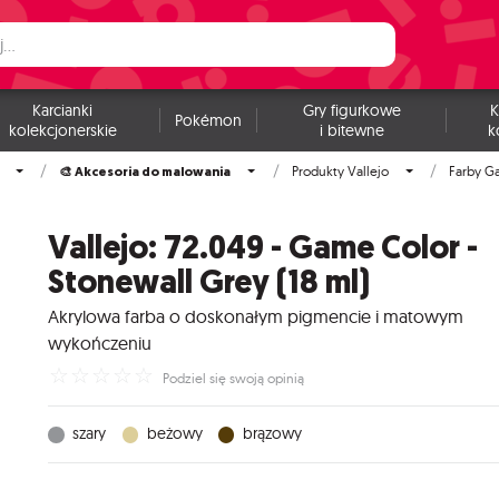
Karcianki
Gry figurkowe
K
Pokémon
kolekcjonerskie
i bitewne
k
🎨 Akcesoria do malowania
Produkty Vallejo
Farby G
Vallejo: 72.049 - Game Color -
Stonewall Grey (18 ml)
Akrylowa farba o doskonałym pigmencie i matowym
wykończeniu
☆
☆
☆
☆
☆
Podziel się swoją opinią
szary
beżowy
brązowy