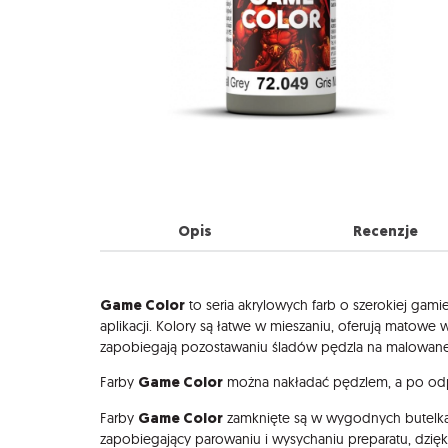
Opis
Recenzje
Opis
Game Color
to seria akrylowych farb o szerokiej gami
aplikacji. Kolory są łatwe w mieszaniu, oferują matow
zapobiegają pozostawaniu śladów pędzla na malowane
Game Color
Farby
można nakładać pędzlem, a po odp
Game Color
Farby
zamknięte są w wygodnych butelka
zapobiegający parowaniu i wysychaniu preparatu, dzię