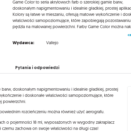
Game Color to seria akrylowych farb o szerokiej gamie barw,
doskonałym napigmentowaniu i idealnie gładkiej, prostej aplikacj
Kolory są łatwe w mieszaniu, oferują matowe wykończenie i dos
właściwości samopoziomujące, które zapobiegają pozostawani
cz
Wydawca:
Vallejo
Pytania i odpowiedzi
e barw, doskonałym napigmentowaniu i idealnie gładkiej, prostej
e wykończenie i doskonałe właściwości samopoziomujące, które
j powierzchni.
owiednim rozcieńczeniu można również użyć aerografu.
ch o pojemności 18 ml, wyposażonych w wygodny zakraplacz
ki czemu zachowa on swoje właściwości na długi czas!