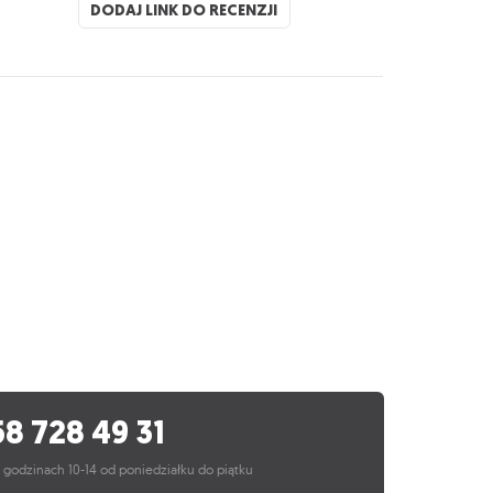
DODAJ LINK DO RECENZJI
58 728 49 31
 godzinach 10-14 od poniedziałku do piątku