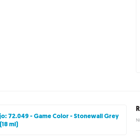
R
jo: 72.049 - Game Color - Stonewall Grey
Ni
(18 ml)