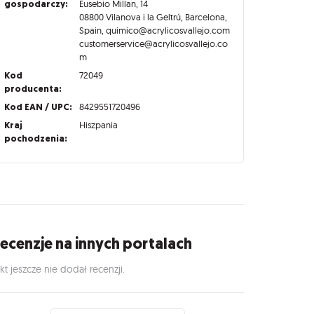
gospodarczy:
Eusebio Millan, 14
08800 Vilanova i la Geltrú, Barcelona,
Spain, quimico@acrylicosvallejo.com
customerservice@acrylicosvallejo.co
m
Kod
72049
producenta:
Kod EAN / UPC:
8429551720496
Kraj
Hiszpania
pochodzenia:
ecenzje na innych portalach
kt jeszcze nie dodał recenzji.