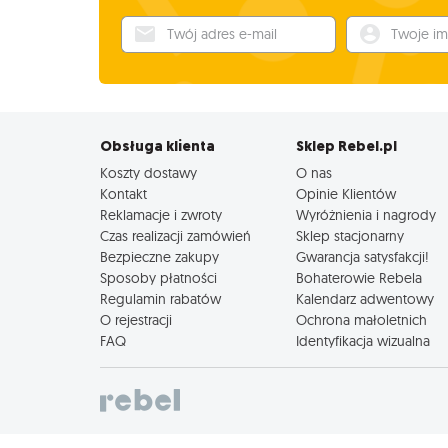
Twój adres e-mail
Twoje imię
Obsługa klienta
Sklep Rebel.pl
Koszty dostawy
O nas
Kontakt
Opinie Klientów
Reklamacje i zwroty
Wyróżnienia i nagrody
Czas realizacji zamówień
Sklep stacjonarny
Bezpieczne zakupy
Gwarancja satysfakcji!
Sposoby płatności
Bohaterowie Rebela
Regulamin rabatów
Kalendarz adwentowy
O rejestracji
Ochrona małoletnich
FAQ
Identyfikacja wizualna