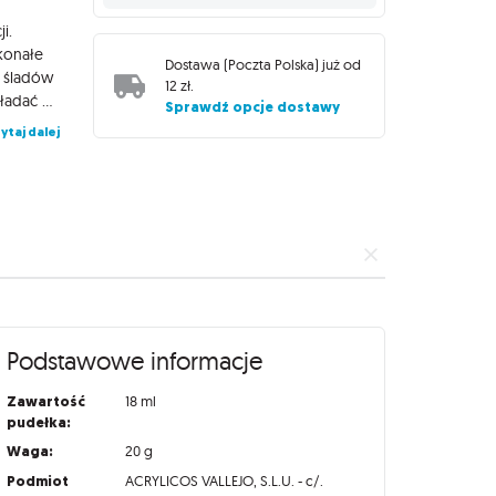
i.
konałe
Dostawa (
Poczta Polska
) już od
u śladów
12 zł
.
pędzla na malowanej powierzchni. Farby Game Color można nakładać pędzlem, a po odpowiednim rozcieńczeniu można również użyć aerografu. Farby Game Color zamknięte są w wygodnych butelkach o pojemności 18 ml, wyposażonych w wygodny zakraplacz zapobiegający parowaniu i wysychaniu preparatu, dzięki czemu zachowa on swoje właściwości na długi czas!
Sprawdź opcje dostawy
ytaj dalej
Podstawowe informacje
Zawartość
18 ml
pudełka:
Waga:
20 g
Podmiot
ACRYLICOS VALLEJO, S.L.U. - c/.