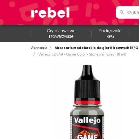
Gry planszowe
Podręczniki
i towarzyskie
RPG
Akcesoria modelarskie do gier bitewnych i RPG
Akcesoria
Vallejo: 72.049 - Game Color - Stonewall Grey (18 ml)