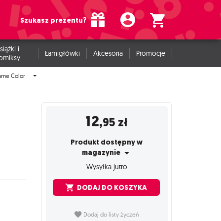
Szukasz prezentu?
siążki i
Łamigłówki
Akcesoria
Promocje
omiksy
ame Color
12
,95
zł
Produkt dostępny w
magazynie
Wysyłka jutro
DODAJ DO KOSZYKA
Dodaj do listy życzeń