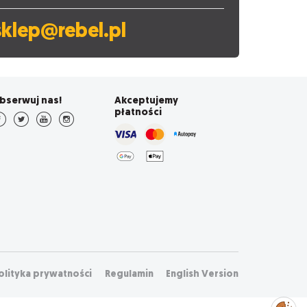
sklep@rebel.pl
bserwuj nas!
Akceptujemy
płatności
olityka prywatności
Regulamin
English Version
Zarządzaj